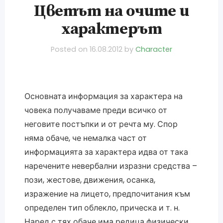
Цветът на очите и
характерът
Posted on
16.08.2012
by
Character
Основната информация за характера на
човека получаваме преди всичко от
неговите постъпки и от речта му. Спор
няма обаче, че немалка част от
информацията за характера идва от така
наречените невербални изразни средства –
пози, жестове, движения, осанка,
изражение на лицето, предпочитания към
определен тип облекло, прическа и т. н.
Наред с тях обаче има редица физически