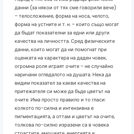
данни (за някои от тях сме говорили вече)
– телосложение, форма на носа, челото,
форма на устните и т. н. – които също могат
да бъдат показателни за едни или други
качества на личността. Сред физическите
данни, които могат да ни помогнат при
оценката на характера на даден човек,
огромна роля играят очите – не случайно
наричани огледалото на душата. Нека да
видим показател за какви качества на
притежателя си може да бъде цветът на
очите. Има просто правило и то гласи:
колкото по-силна и интензивна е
пигментацията, а оттам и цветът на очите,
толкова по-силно изразени са в човека
страстите, емоциите, енергията и