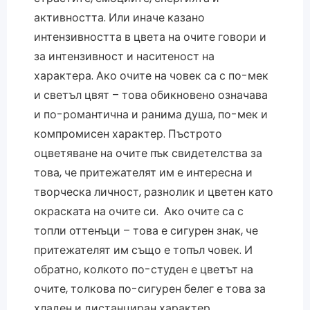
активността. Или иначе казано
интензивността в цвета на очите говори и
за интензивност и наситеност на
характера. Ако очите на човек са с по-мек
и светъл цвят – това обикновено означава
и по-романтична и ранима душа, по-мек и
компромисен характер. Пъстрото
оцветяване на очите пък свидетелства за
това, че притежателят им е интересна и
творческа личност, разнолик и цветен като
окраската на очите си. Ако очите са с
топли оттенъци – това е сигурен знак, че
притежателят им също е топъл човек. И
обратно, колкото по-студен е цветът на
очите, толкова по-сигурен белег е това за
хладен и дистанциран характер.