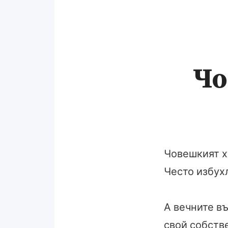
Чо
Човешкият х
Често избухл
А вечните въ
свой собств