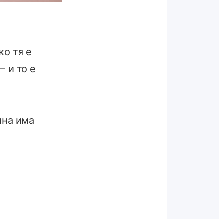
ко тя е
– и то е
ина има