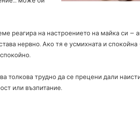
ение… може би
ме реагира на настроението на майка си – а
 става нервно. Ако тя е усмихната и спокойна 
 спокойно.
ава толкова трудно да се прецени дали наист
ост или възпитание.