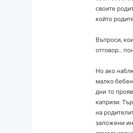
своите роди
който родите
Въпроси, ко
отговор… пон
Но ако набл
малко бебен
дни то прояв
капризи. Тъ
на родители
заложени ин