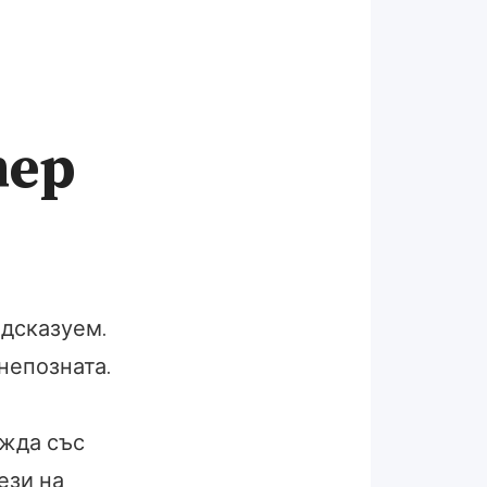
тер
едсказуем.
непозната.
ажда със
ези на