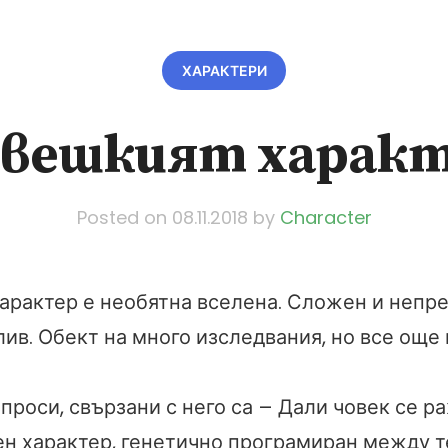
ХАРАКТЕРИ
вешкият харак
Posted on
08.11.2018
by
Character
арактер е необятна вселена. Сложен и непр
ив. Обект на много изследвания, но все още 
проси, свързани с него са – Дали човек се р
ен характер, генетично програмиран между т