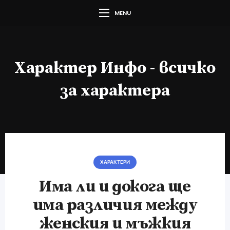
MENU
Характер Инфо - всичко
за характера
ХАРАКТЕРИ
Има ли и докога ще
има различия между
женския и мъжкия