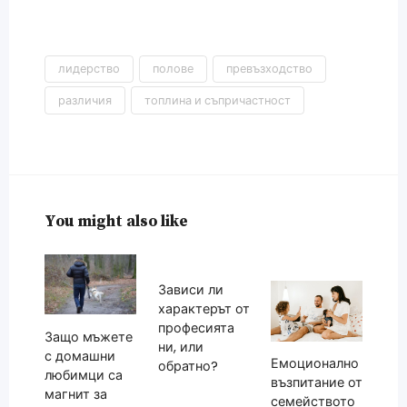
лидерство
полове
превъзходство
различия
топлина и съпричастност
You might also like
Зависи ли
характерът от
професията
Защо мъжете
ни, или
с домашни
Емоционално
обратно?
любимци са
възпитание от
магнит за
семейството