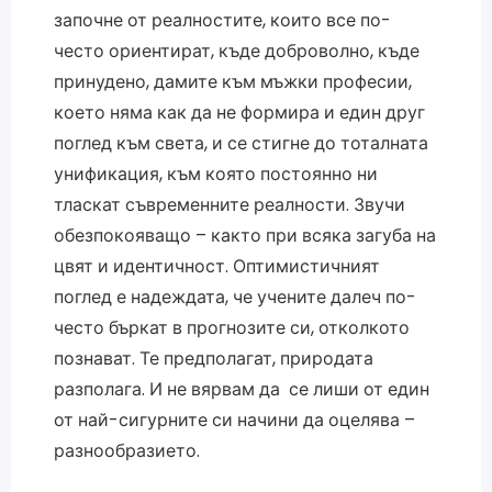
започне от реалностите, които все по-
често ориентират, къде доброволно, къде
принудено, дамите към мъжки професии,
което няма как да не формира и един друг
поглед към света, и се стигне до тоталната
унификация, към която постоянно ни
тласкат съвременните реалности. Звучи
обезпокояващо – както при всяка загуба на
цвят и идентичност. Оптимистичният
поглед е надеждата, че учените далеч по-
често бъркат в прогнозите си, отколкото
познават. Те предполагат, природата
разполага. И не вярвам да се лиши от един
от най-сигурните си начини да оцелява –
разнообразието.