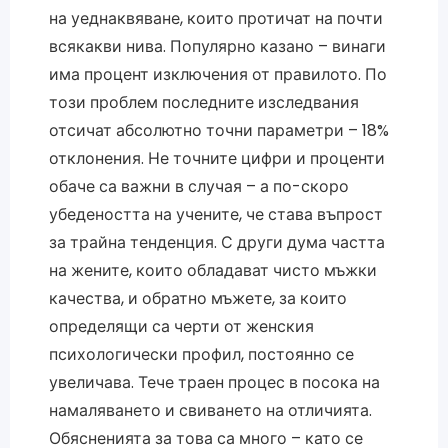
на уеднаквяване, които протичат на почти
всякакви нива. Популярно казано – винаги
има процент изключения от правилото. По
този проблем последните изследвания
отсичат абсолютно точни параметри – 18%
отклонения. Не точните цифри и проценти
обаче са важни в случая – а по-скоро
убедеността на учените, че става въпрост
за трайна тенденция. С други дума частта
на жените, които обладават чисто мъжки
качества, и обратно мъжете, за които
определящи са черти от женския
психологически профил, постоянно се
увеличава. Тече траен процес в посока на
намаляването и свиването на отличията.
Обясненията за това са много – като се