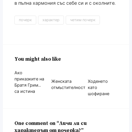
в пълна хармония със себе си и с околните.
почерк
характер
четим почерк
You might also like
Ако
приказките на
Женската
Ходенето
Братя Грим…
отмъстителност
като
са истина
шофиране
One comment on “Личи ли си
характерът от почерка?”