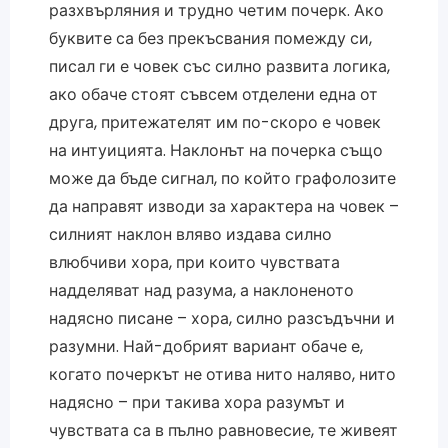
разхвърляния и трудно четим почерк. Ако
буквите са без прекъсвания помежду си,
писал ги е човек със силно развита логика,
ако обаче стоят съвсем отделени една от
друга, притежателят им по-скоро е човек
на интуицията. Наклонът на почерка също
може да бъде сигнал, по който графолозите
да направят изводи за характера на човек –
силният наклон вляво издава силно
влюбчиви хора, при които чувствата
надделяват над разума, а наклоненото
надясно писане – хора, силно разсъдъчни и
разумни. Най-добрият вариант обаче е,
когато почеркът не отива нито наляво, нито
надясно – при такива хора разумът и
чувствата са в пълно равновесие, те живеят