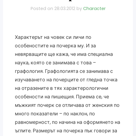
Posted on
28.03.2012
by
Character
Характерът на човек си личи по
особеностите на почерка му. И за
невярващите ще кажа, че има специална
наука, която се занимава с това –
графология. Графологията се занимава с
изучаването на почерците от гледна точка
на отразените в тях характерологични
особености на пишещия. Приема се, че
мъжкият почерк се отличава от женския по
много показатели – по наклон, по
равномерност, по начина на оформянето на
ъглите. Размерът на почерка пък говори за