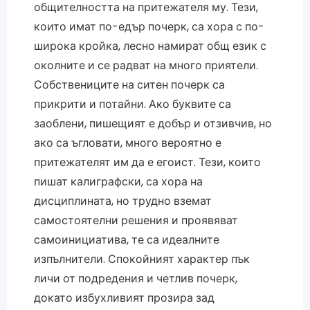
общителността на притежателя му. Тези,
които имат по-едър почерк, са хора с по-
широка кройка, лесно намират общ език с
околните и се радват на много приятели.
Собствениците на ситен почерк са
прикрити и потайни. Ако буквите са
заоблени, пишещият е добър и отзивчив, но
ако са ъгловати, много вероятно е
притежателят им да е егоист. Тези, които
пишат калиграфски, са хора на
дисциплината, но трудно вземат
самостоятелни решения и проявяват
самоинициатива, те са идеалните
изпълнители. Спокойният характер пък
личи от подредения и четлив почерк,
докато избухливият прозира зад