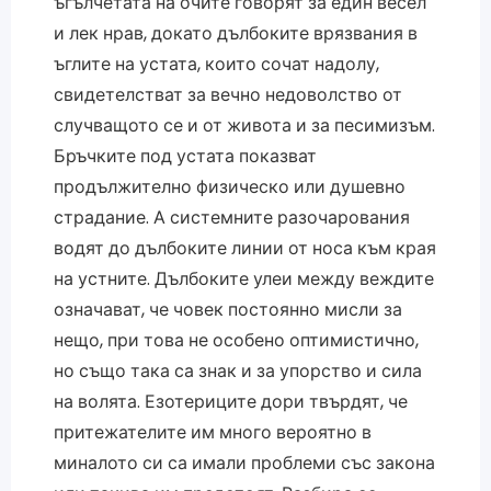
ъгълчетата на очите говорят за един весел
и лек нрав, докато дълбоките врязвания в
ъглите на устата, които сочат надолу,
свидетелстват за вечно недоволство от
случващото се и от живота и за песимизъм.
Бръчките под устата показват
продължително физическо или душевно
страдание. А системните разочарования
водят до дълбоките линии от носа към края
на устните. Дълбоките улеи между веждите
означават, че човек постоянно мисли за
нещо, при това не особено оптимистично,
но също така са знак и за упорство и сила
на волята. Езотериците дори твърдят, че
притежателите им много вероятно в
миналото си са имали проблеми със закона