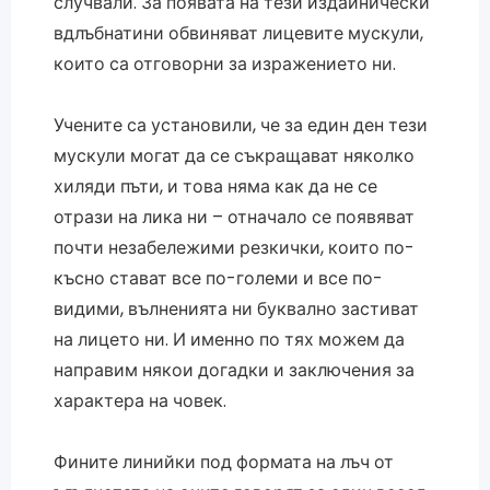
случвали. За появата на тези издайнически
вдлъбнатини обвиняват лицевите мускули,
които са отговорни за изражението ни.
Учените са установили, че за един ден тези
мускули могат да се съкращават няколко
хиляди пъти, и това няма как да не се
отрази на лика ни – отначало се появяват
почти незабележими резкички, които по-
късно стават все по-големи и все по-
видими, вълненията ни буквално застиват
на лицето ни. И именно по тях можем да
направим някои догадки и заключения за
характера на човек.
Фините линийки под формата на лъч от