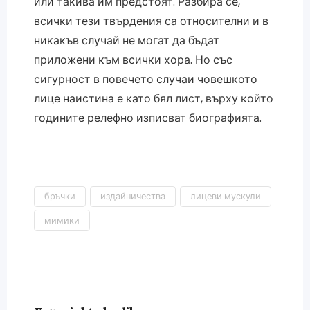
или такива им предстоят. Разбира се,
всички тези твърдения са относителни и в
никакъв случай не могат да бъдат
приложени към всички хора. Но със
сигурност в повечето случаи човешкото
лице наистина е като бял лист, върху който
годините релефно изписват биографията.
бръчки
издайничества
лицеви мускули
мимики