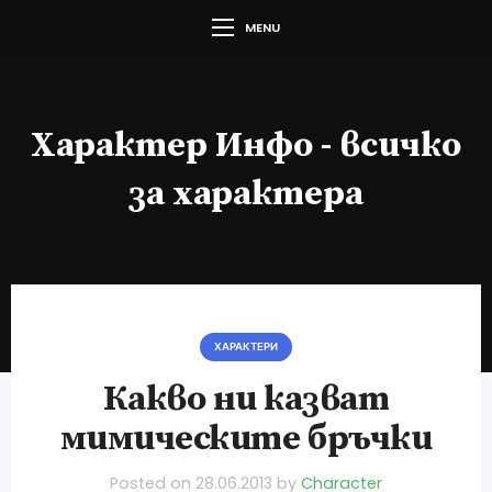
MENU
Характер Инфо - всичко
за характера
ХАРАКТЕРИ
Какво ни казват
мимическите бръчки
Posted on
28.06.2013
by
Character