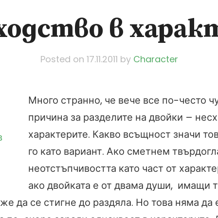
ходство в харак
Posted on
17.11.2011
by
Character
Много странно, че вече все по-често ч
причина за разделите на двойки – несх
характерите. Какво всъщност значи тов
го като вариант. Ако сметнем твърдогл
неотстъпчивостта като част от характе
ако двойката е от двама души, имащи 
же да се стигне до раздяла. Но това няма да 