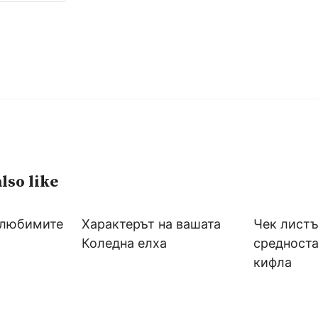
lso like
 любимите
Характерът на вашата
Чек листъ
Коледна елха
средноста
кифла