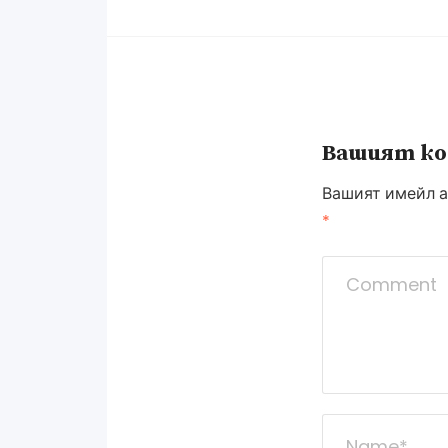
Вашият к
Вашият имейл а
*