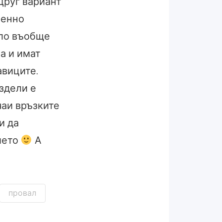
Друг вариант
ренно
ало въобще
а и имат
авиците.
здели е
чаи връзките
и да
ието
А
провал