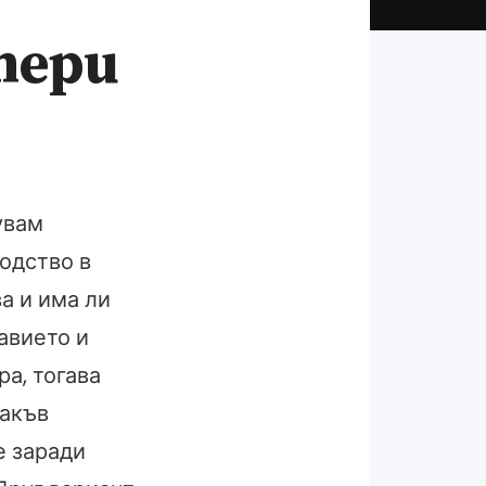
тери
увам
одство в
а и има ли
авието и
ра, тогава
такъв
е заради