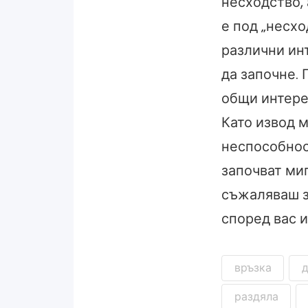
несходство, 
е под „несхо
различни инт
да започне. 
общи интере
Като извод 
неспособнос
започват ми
съжаляваш з
според вас 
връзка
раздяла