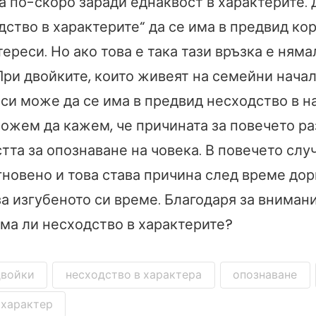
а по-скоро заради еднаквост в характерите. 
дство в характерите“ да се има в предвид ко
ереси. Но ако това е така тази връзка е ням
При двойките, които живеят на семейни начал
си може да се има в предвид несходство в н
можем да кажем, че причината за повечето ра
тта за опознаване на човека. В повечето слу
гновено и това става причина след време дор
а изгубеното си време. Благодаря за вниман
има ли несходство в характерите?
двойки
несходство в характера
опознаване
характер