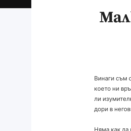
Мал
Винаги съм с
което ни връ
ли изумител
дори в него
Няма как да 