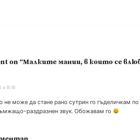
t on “Малките мании, в които се влю
за:
5 в 15:18
 не може да стане рано сутрин го гъделичкам по 
ръмжащо-раздразнен звук. Обожавам го
оментар