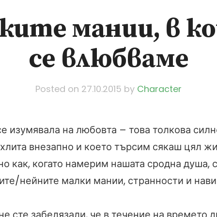
ките мании, в к
се влюбваме
Posted on
27.10.2015
by
Character
е изумявала на любовта – това толкова силн
хлита внезапно и което търсим сякаш цял жи
но как, когато намерим нашата сродна душа,
вите/нейните малки мании, странности и нави
не сте забелязали, че в течение на времето 