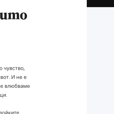
оито
о чувство,
вот. И не е
 се влюбваме
ци.
двойките