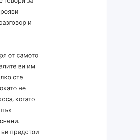
е говори за
прояви
разговор и
оря от самото
телите ви им
олко сте
окато не
оса, когато
 пък
еснени.
 ви предстои