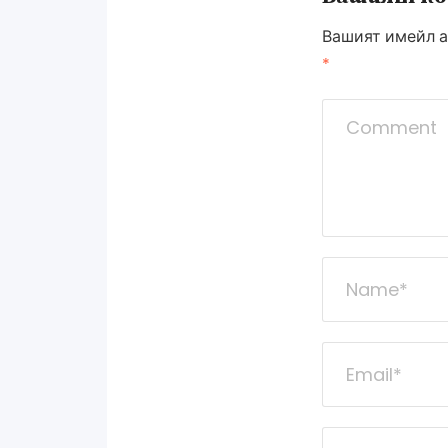
Вашият имейл а
*