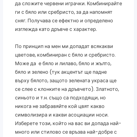
да сложите червени играчки. Комбинирайте
ги с бяло или сребристо, за да напомнят
сняг. Получава се ефектно и определено
изглежда като дръвче с характер.
По принцип на мен ми допадат всякакви
цветове, комбиниран с бяло и сребристо.
Може да е бяло и лилаво, бяло и жълто,
бяло и зелено (тук акцентът ще падне
върху бялото, защото зелената украса ще
се слее с клонките на дръвчето). Златното,
синьото и т.н. също са подходящи, но
никога не забравяйте кой цвят какво
символизира и какви асоциации носи.
Изберете този, който на вас ви допада най-
много или стилово се връзва най-добре с