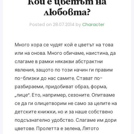
Кой е цветът на
любовта?
Posted on
28.07.2014
by
Character
Много хора се чудят кой е цветът на това
или на онова. Много обичаме, наистина, да
слагаме в рамки някакви абстрактни
явления, защото по този начин ги правим
по-близки до нас самите. Стават по-
разбираеми, придобиват образ, форма,
„лице“. Ето, например, сезоните. Опитваме
се да ги олицетворим не само за целите на
детските книжки, но и за наше собствено
подсъзнателно удобство. Слагаме им дори
цветове. Пролетта е зелена, Лятото