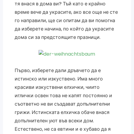
тя внася в дома ви? Тъй като е крайно
време вече да украсите, ако все още не сте
го направили, ще си опитам да ви помогна
да изберете начина, по който да украсите
дома си за предстоящите празници.
Първо, изберете дали дръвчето да е
истинско или изкуствено. Има много
красиви изкуствени елхички, чиито
иглички освен това не капят постоянно и
съответно не ви създават допълнителни
грижи. Истинската елхичка обаче внася
допълнителен уют във всеки дом.
Естествено, не са евтини и е хубаво да я