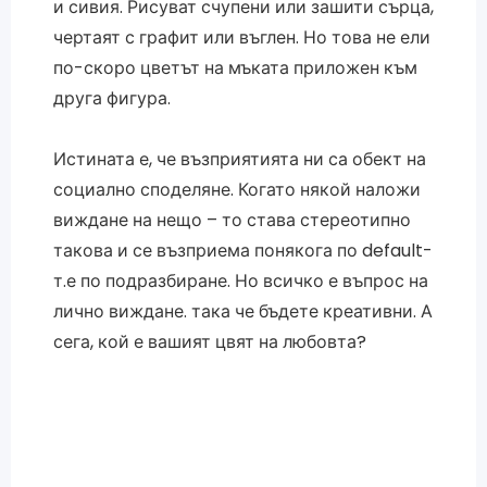
и сивия. Рисуват счупени или зашити сърца,
чертаят с графит или въглен. Но това не ели
по-скоро цветът на мъката приложен към
друга фигура.
Истината е, че възприятията ни са обект на
социално споделяне. Когато някой наложи
виждане на нещо – то става стереотипно
такова и се възприема понякога по default-
т.е по подразбиране. Но всичко е въпрос на
лично виждане. така че бъдете креативни. А
сега, кой е вашият цвят на любовта?