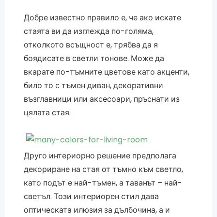
Добре известно правило е, че ако искате
стаята ви да изглежда по-голяма,
отколкото всъщност е, трябва да я
боядисате в светли тонове. Може да
вкарате по-тъмните цветове като акценти,
било то с тъмен диван, декоративни
възглавници или аксесоари, пръснати из
цялата стая.
Друго интериорно решение предполага
декориране на стая от тъмно към светло,
като подът е най-тъмен, а таванът – най-
светъл. Този интериорен стил дава
оптическата илюзия за дълбочина, а и