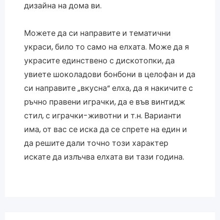
дизайна на дома ви.
Можете да си направите и тематични
украси, било то само на елхата. Може да я
украсите единствено с дискотопки, да
увиете шоколадови бонбони в целофан и да
си направите „вкусна“ елха, да я накичите с
ръчно правени играчки, да е във винтидж
стил, с играчки-животни и т.н. Варианти
има, от вас се иска да се спрете на един и
да решите дали точно този характер
искате да излъчва елхата ви тази година.