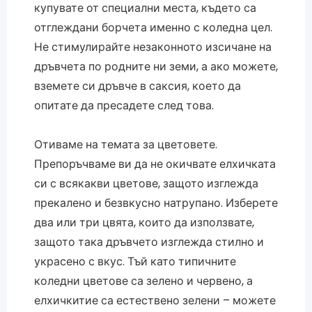
купувате от специални места, където са
отглеждани борчета именно с коледна цел.
Не стимулирайте незаконното изсичане на
дръвчета по родните ни земи, а ако можете,
вземете си дръвче в саксия, което да
опитате да пресадете след това.
Отиваме на темата за цветовете.
Препоръчваме ви да не окичвате елхичката
си с всякакви цветове, защото изглежда
прекалено и безвкусно натрупано. Изберете
два или три цвята, които да използвате,
защото така дръвчето изглежда стилно и
украсено с вкус. Тъй като типичните
коледни цветове са зелено и червено, а
елхичкитие са естествено зелени – можете