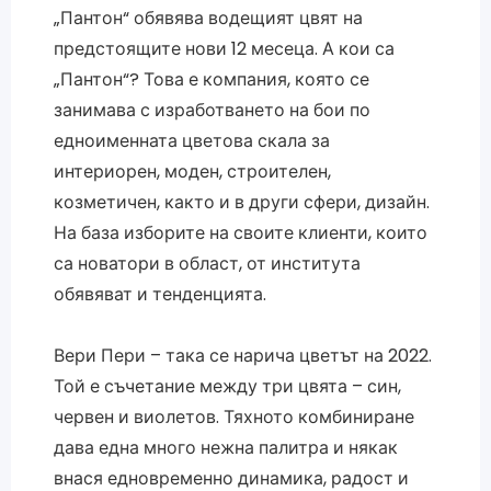
„Пантон“ обявява водещият цвят на
предстоящите нови 12 месеца. А кои са
„Пантон“? Това е компания, която се
занимава с изработването на бои по
едноименната цветова скала за
интериорен, моден, строителен,
козметичен, както и в други сфери, дизайн.
На база изборите на своите клиенти, които
са новатори в област, от института
обявяват и тенденцията.
Вери Пери – така се нарича цветът на 2022.
Той е съчетание между три цвята – син,
червен и виолетов. Тяхното комбиниране
дава една много нежна палитра и някак
внася едновременно динамика, радост и