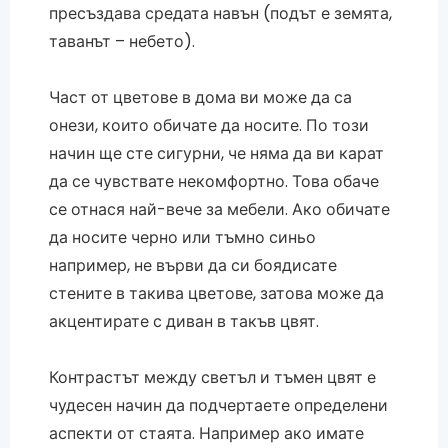
пресъздава средата навън (подът е земята,
таванът – небето).
Част от цветове в дома ви може да са
онези, които обичате да носите. По този
начин ще сте сигурни, че няма да ви карат
да се чувствате некомфортно. Това обаче
се отнася най-вече за мебели. Ако обичате
да носите черно или тъмно синьо
например, не върви да си боядисате
стените в такива цветове, затова може да
акцентирате с диван в такъв цвят.
Контрастът между светъл и тъмен цвят е
чудесен начин да подчертаете определени
аспекти от стаята. Например ако имате