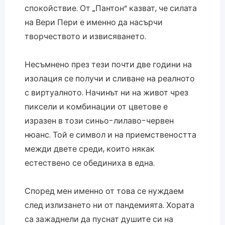
спокойствие. От „Пантон“ казват, че силата
на Вери Пери е именно да насърчи
творчеството и извисяването.
Несъмнено през тези почти две години на
изолация се получи и сливане на реалното
с виртуалното. Начинът ни на живот чрез
пиксели и комбинации от цветове е
изразен в този синьо-лилаво-червен
нюанс. Той е символ и на приемствеността
межди двете среди, които някак
естествено се обединиха в една.
Според мен именно от това се нуждаем
след излизането ни от пандемията. Хората
са зажаднели да пуснат душите си на