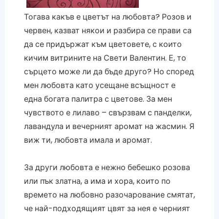
Тогава какъв е цветът на любовта? Розов и
червен, казват някои и разбира се прави са
да се придържат към цветовете, с които
кичим витрините на Свети Валентин. Е, то
сърцето може ли да бъде друго? Но според
мен любовта като усещане всъщност е
една богата палитра с цветове. За мен
чувството е лилаво – свързвам с панделки,
лавандула и вечерният аромат на жасмин. Я
виж ти, любовта имала и аромат.
За други любовта е нежно бебешко розова
или пък златна, а има и хора, които по
времето на любовно разочарование смятат,
че най-подходящият цвят за нея е черният