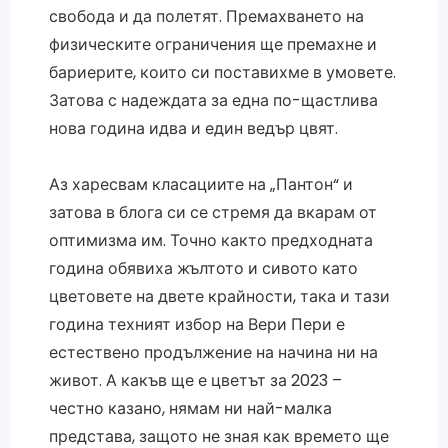
свобода и да полетят. Премахването на
физическите ограничения ще премахне и
бариерите, които си поставихме в умовете.
Затова с надеждата за една по-щастлива
нова година идва и един ведър цвят.
Аз харесвам класациите на „Пантон“ и
затова в блога си се стремя да вкарам от
оптимизма им. Точно както предходната
година обявиха жълтото и сивото като
цветовете на двете крайности, така и тази
година техният избор на Вери Пери е
естествено продължение на начина ни на
живот. А какъв ще е цветът за 2023 –
честно казано, нямам ни най-малка
представа, защото не зная как времето ще