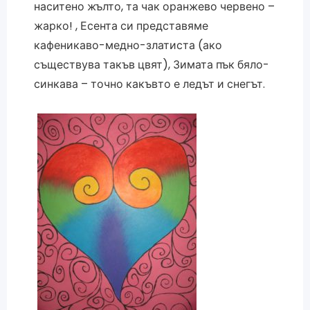
наситено жълто, та чак оранжево червено –
жарко! , Есента си представяме
кафеникаво-медно-златиста (ако
съществува такъв цвят), Зимата пък бяло-
синкава – точно какъвто е ледът и снегът.