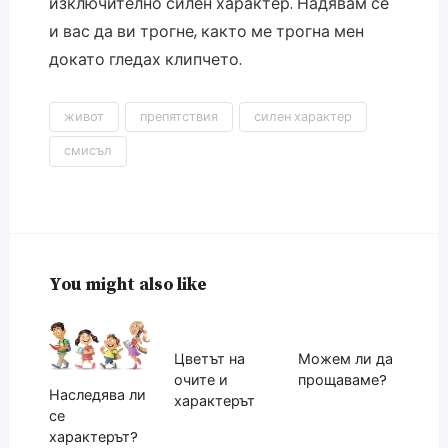
изключително силен характер. Надявам се
и вас да ви трогне, както ме трогна мен
докато гледах клипчето.
живот
препятствия
силен характер
смисъл
You might also like
Цветът на
Можем ли да
очите и
прощаваме?
Наследява ли
характерът
се
характерът?