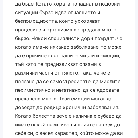
да бъде. Когато хората попаднат в подобни
ситуации бързо идва отчаянието и
безпомощността, които ускоряват
процесите и организма се предава много
бързо. Някои специалисти дори твърдят, че
когато имаме някакво заболяване, то може
да е причинено от нашите мисли и емоции,
тъй като те предизвикват спазми в
различни части от тялото. Така, че не е
полезно да се самостресирате, да мислите
песимистично и негативно, да се ядосвате
прекалено много. Тези емоции могат да
доведат до редица хронични заболявания.
Когато болестта вече е налична е хубаво да
имате някой позитивен и приятен човек до
себе си, с весел характер, който може да ви