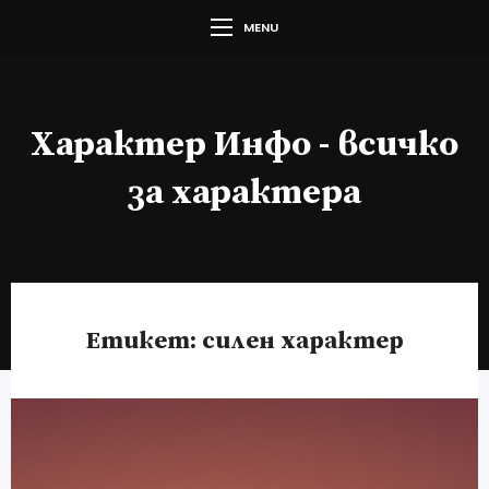
MENU
Характер Инфо - всичко
за характера
Етикет:
силен характер