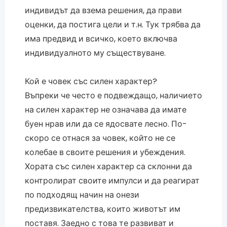
индивидът да взема решения, да прави
оценки, да постига цели и т.н. Тук трябва да
има предвид и всичко, което включва
индивидуалното му съществуване.
Кой е човек със силен характер?
Въпреки че често е подвеждащо, наличието
на силен характер не означава да имате
буен нрав или да се ядосвате лесно. По-
скоро се отнася за човек, който не се
колебае в своите решения и убеждения.
Хората със силен характер са склонни да
контролират своите импулси и да реагират
по подходящ начин на онези
предизвикателства, които животът им
поставя. Заедно с това те развиват и