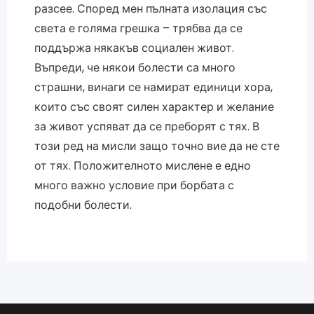
разсее. Според мен пълната изолация със
света е голяма грешка – трябва да се
поддържа някакъв социален живот.
Въпреди, че някои болести са много
страшни, винаги се намират единици хора,
които със своят силен характер и желание
за живот успяват да се преборят с тях. В
този ред на мисли защо точно вие да не сте
от тях. Положителното мислене е едно
много важно условие при борбата с
подобни болести.