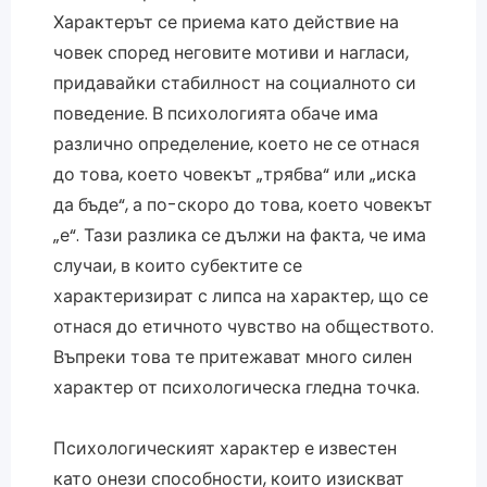
Характерът се приема като действие на
човек според неговите мотиви и нагласи,
придавайки стабилност на социалното си
поведение. В психологията обаче има
различно определение, което не се отнася
до това, което човекът „трябва“ или „иска
да бъде“, а по-скоро до това, което човекът
„е“. Тази разлика се дължи на факта, че има
случаи, в които субектите се
характеризират с липса на характер, що се
отнася до етичното чувство на обществото.
Въпреки това те притежават много силен
характер от психологическа гледна точка.
Психологическият характер е известен
като онези способности, които изискват