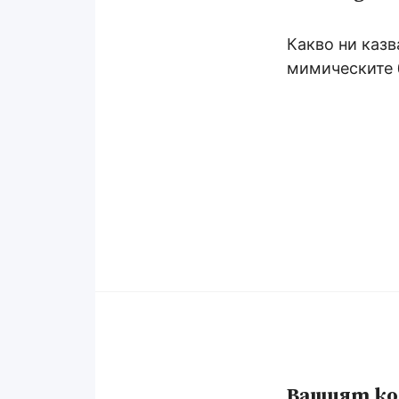
Какво ни казв
мимическите 
Вашият к