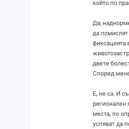
който по пра
Да, наднорм
да помислят
фиксацията 
животозастр
двете болест
Според мене 
Е, не са. И 
регионален 
места, по о
успяват да п