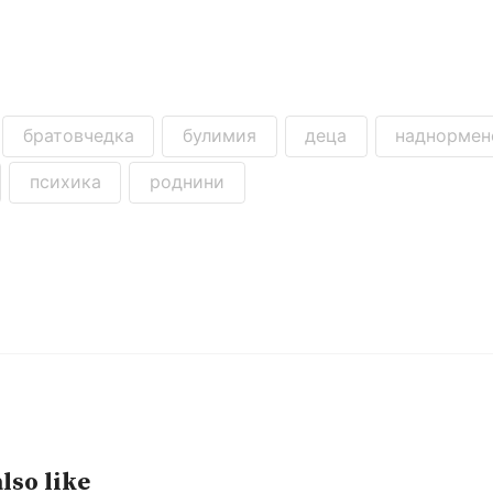
братовчедка
булимия
деца
наднормен
психика
роднини
lso like