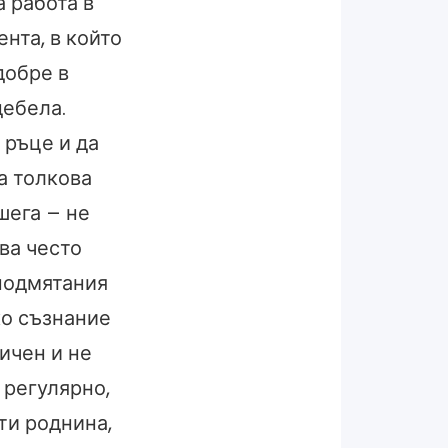
а работа в
нта, в който
добре в
дебела.
в ръце и да
ва толкова
шега – не
ва често
подмятания
ко съзнание
ичен и не
 регулярно,
ти роднина,