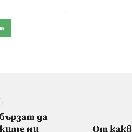
бързат да
ките ни
От какв