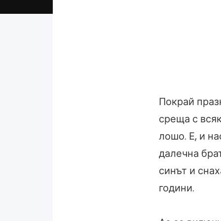
Покрай праз
среща с вся
лошо. Е, и н
далечна брат
синът и снах
години.