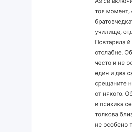
Аз се включи
тоя момент, 
братовчедкат
училище, отд
Повтаряла й 
отслабне. Об
често и не 
един и два с
срещаните н
от някого. 
и психика с
толкова близ
не особено 