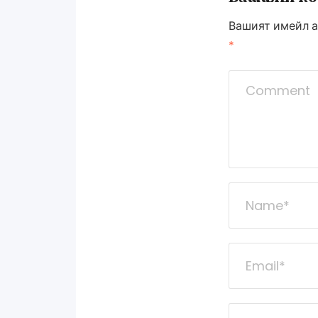
Вашият имейл а
*