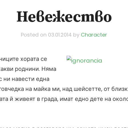
Невежество
Posted on
03.01.2014
by
Character
ниците хората се
какви роднини. Няма
ас ни навести една
овчедка на майка ми, над шейсетте, от близк
ата й живеят в града, имат едно дете на око