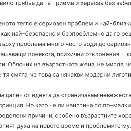
вило трябва да те приема и харесва без заб
еното тегло е сериозен проблем и най-близк
 как най-безопасно и безпроблемно да го ре
върху проблема много често води до сериозн
ашаващи понякога, психични отклонения – к
и. Обясних на възрастната жена, не мисля, ч
тя смята, че това са някакви модерни лиготи
съм далеч от идеята да ограничавам невежест
принцип. Но като че ли наистина по по-малк
пределени причини, особено възрастните хор
опият духа на новото време и проблемите му.