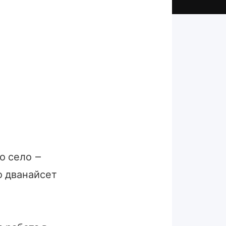
о село –
ло дванайсет