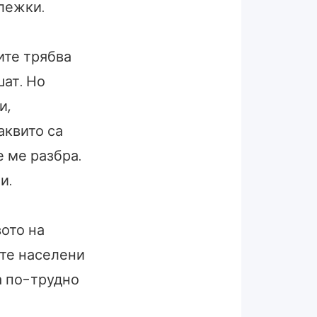
ележки.
ите трябва
шат. Но
и,
аквито са
е ме разбра.
и.
вото на
ите населени
а по-трудно