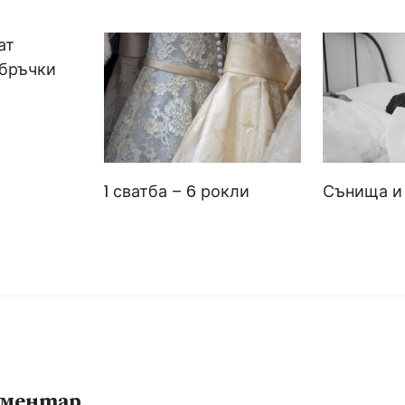
ат
бръчки
1 сватба – 6 рокли
Сънища и
оментар