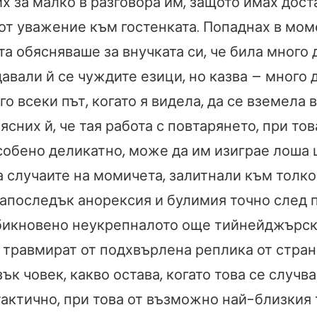
х за малко в разговора им, защото имах дост
от уважение към гостенката. Попаднах в моме
а обясняваше за внучката си, че била много 
авали й се чуждите езици, но казва – много 
го всеки път, когато я видела, да се вземела 
ясних й, че тая работа с повтарянето, при то
особено деликатно, може да им изиграе лоша 
а случаите на момичета, залитнали към толко
апоследък анорексия и булимия точно след 
Обикновено неукрепналото още тийнейджърс
е травмират от подхвърлена реплика от стран
ък човек, какво остава, когато това се случва
тактично, при това от възможно най-близкия 