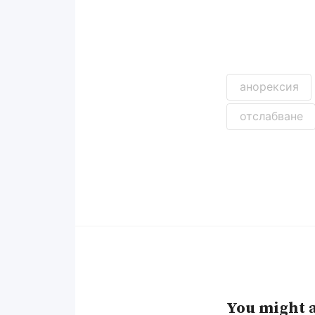
анорексия
отслабване
You might a