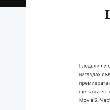
Гледали ли с
изгледах съв
премиерата м
ще кажа, че 
Movie 2. Чес