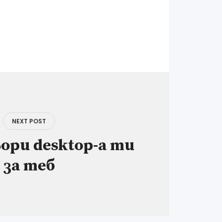
NEXT POST
ори desktop-а ти
за теб