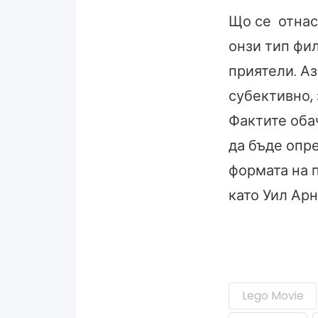
Що се отнася
онзи тип фил
приятели. Аз
субективно, 
Фактите обач
да бъде опр
формата на п
като Уил Арн
Lego Movie