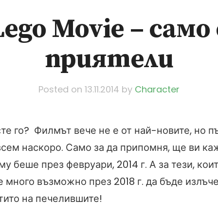
Lego Movie – само 
приятели
Posted on
13.11.2014
by
Character
те го? Филмът вече не е от най-новите, но пъ
сем наскоро. Само за да припомня, ще ви ка
у беше през февруари, 2014 г. А за тези, коит
е много възможно през 2018 г. да бъде излъч
тито на печелившите!