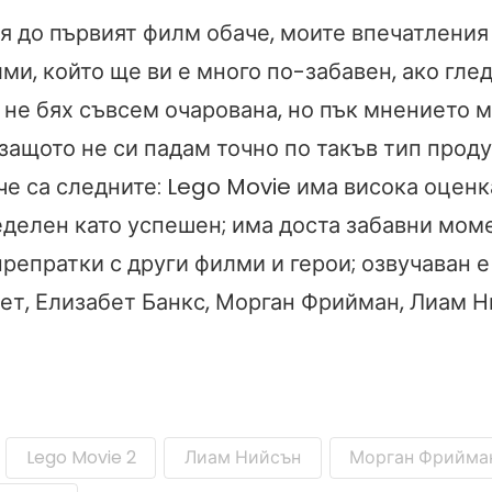
 до първият филм обаче, моите впечатления с
ми, който ще ви е много по-забавен, ако глед
 не бях съвсем очарована, но пък мнението м
защото не си падам точно по такъв тип проду
е са следните: Lego Movie има висока оценка
еделен като успешен; има доста забавни мом
репратки с други филми и герои; озвучаван е
ет, Елизабет Банкс, Морган Фрийман, Лиам Н
Lego Movie 2
Лиам Нийсън
Морган Фрийма