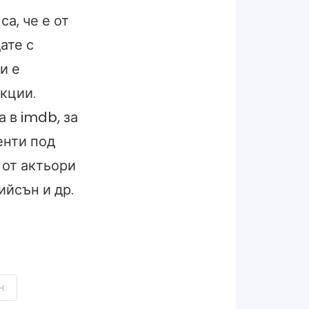
а, че е от
ате с
и е
кции.
 в imdb, за
енти под
 от актьори
ийсън и др.
н