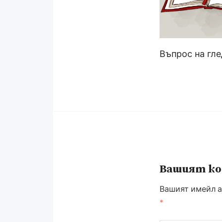
Въпрос на гле
Вашият к
Вашият имейл а
*