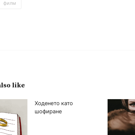
филм
lso like
Ходенето като
шофиране