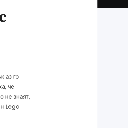
с
к аз го
жа, че
о не знаят,
ен Lego