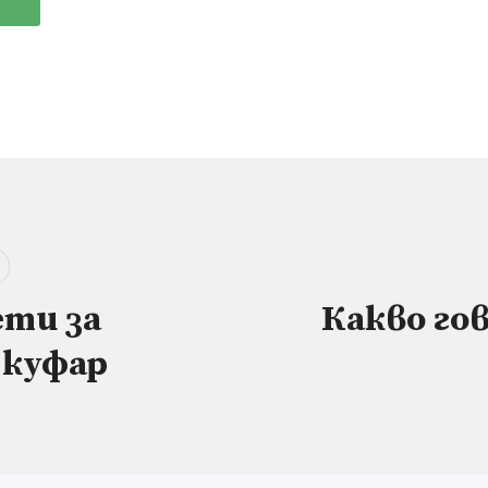
ети за
Какво гов
 куфар