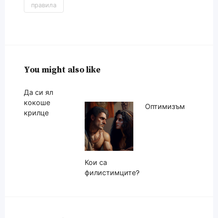
правила
You might also like
Да си ял
кокоше
Оптимизъм
крилце
Кои са
филистимците?