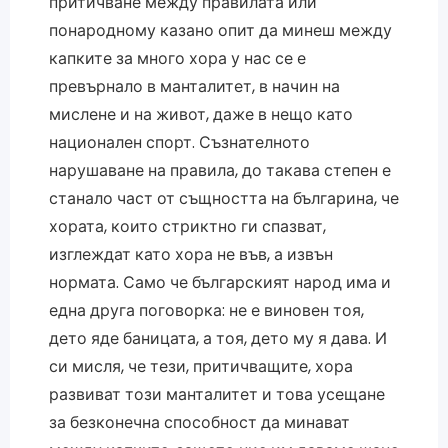
притичване между правилата или
понародному казано опит да минеш между
капките за много хора у нас се е
превърнало в манталитет, в начин на
мислене и на живот, даже в нещо като
национален спорт. Съзнателното
нарушаване на правила, до такава степен е
станало част от същността на българина, че
хората, които стриктно ги спазват,
изглеждат като хора не във, а извън
нормата. Само че българският народ има и
една друга поговорка: не е виновен тоя,
дето яде баницата, а тоя, дето му я дава. И
си мисля, че тези, притичващите, хора
развиват този манталитет и това усещане
за безконечна способност да минават