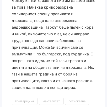
между капките, защото ние им даваме шанс
за това. Някаква криворазбрана
солидарност срещу правилата и
държавата, нещо като съвременна
андрешковщина. Паркът беше пълен с хора
и никой, включително и аз, не си направи
труда поне да направи забележка на
притичващия. Може би всички сме се
възмутили – по български, под сурдинка. С
погрешната идея, че той гази тревата и
цветята на общината или на държавата. Не,
гази в нашата градина и от броя на
притичващите, както и от нашата реакция,
зависи дали нещо в нея ще вирее.
българщина
манталитет
потъпкване