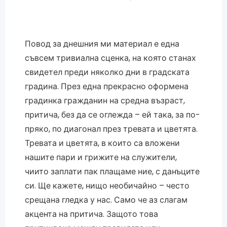
Повод за днешния ми материал е една
съвсем тривиална сценка, на която станах
свидетел преди няколко дни в градската
градина. През една прекрасно оформена
градинка гражданин на средна възраст,
притича, без да се оглежда – ей така, за по-
пряко, по диагонал през тревата и цветята.
Тревата и цветята, в които са вложени
нашите пари и грижите на служители,
чиито заплати пак плащаме ние, с данъците
си. Ще кажете, нищо необичайно – често
срещана гледка у нас. Само че аз слагам
акцента на притича. Защото това