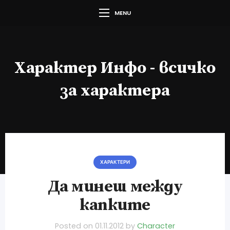
MENU
Характер Инфо - всичко
за характера
ХАРАКТЕРИ
Да минеш между
капките
Posted on
01.11.2012
by
Character