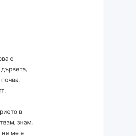
ова е
 дървета,
 почва.
т.
прието в
твам, знам,
 не ме е