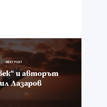
NEXT POST
век“ и авторът
ил Лазаров