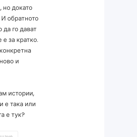
 но докато
. И обратното
 да го дават
 е за кратко.
 конкретна
 ново и
ам истории,
и е така или
та е тук?
ещане