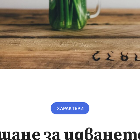
ХАРАКТЕРИ
щане за идванет