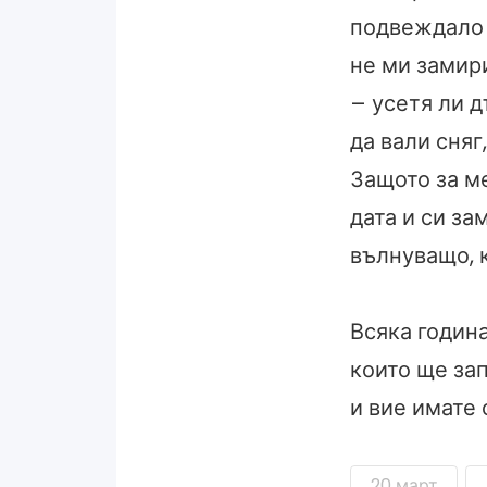
подвеждало 
не ми замири
– усетя ли д
да вали сняг
Защото за ме
дата и си за
вълнуващо, к
Всяка годин
които ще зап
и вие имате 
20 март