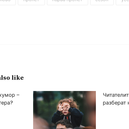
lso like
 хумор –
Читателит
тера?
разберат 