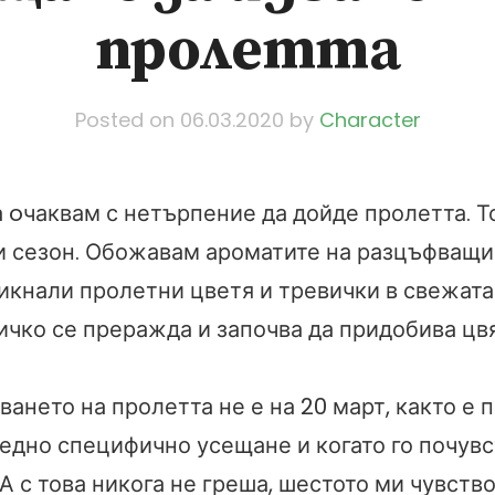
пролетта
Posted on
06.03.2020
by
Character
 oчаквам с нетърпение да дойде пролетта. Т
 сезон. Обожавам ароматите на разцъфващи
икнали пролетни цветя и тревички в свежата
ичко се преражда и започва да придобива цвя
ването на пролетта не е на 20 март, както е 
едно специфично усещане и когато го почувс
 А с това никога не греша, шестото ми чувство