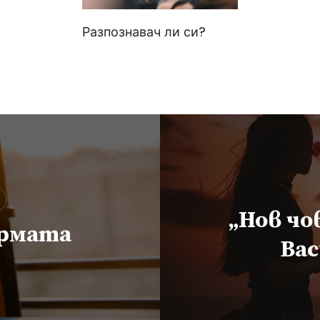
Разпознавач ли си?
„Нов чо
армата
Вас