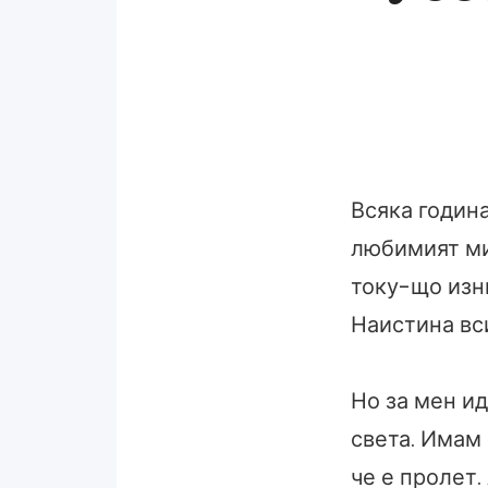
Всяка година
любимият ми
току-що изн
Наистина вс
Но за мен ид
света. Имам 
че е пролет.