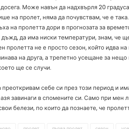
досега. Може навън да надхвърля 20 градуса,
ше на пролет, няма да почувствам, че е така
ъха на пролетта дори в прогнозата за времето
, дъжд, да има ниски температури, знам, че ще
н пролетта не е просто сезон, който идва на
минава на друга, а трепетно усещане за нещо
оето ще се случи.
а преоткривам себе си през този период и им
азя завинаги в спомените си. Само при мен л
свои белези, по които да познаете, че пролет
ново
пролет
първа пролет
сезон
ус