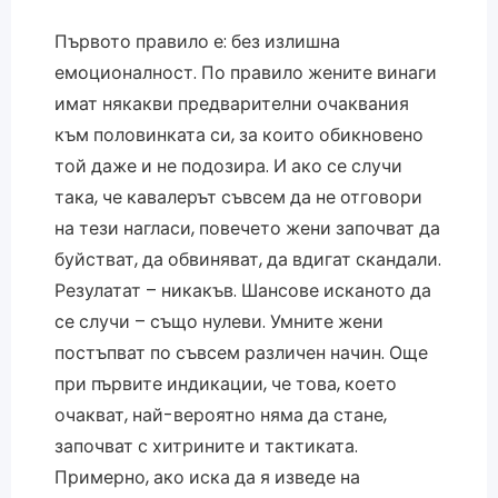
Първото правило е: без излишна
емоционалност. По правило жените винаги
имат някакви предварителни очаквания
към половинката си, за които обикновено
той даже и не подозира. И ако се случи
така, че кавалерът съвсем да не отговори
на тези нагласи, повечето жени започват да
буйстват, да обвиняват, да вдигат скандали.
Резулатат – никакъв. Шансове исканото да
се случи – също нулеви. Умните жени
постъпват по съвсем различен начин. Още
при първите индикации, че това, което
очакват, най-вероятно няма да стане,
започват с хитрините и тактиката.
Примерно, ако иска да я изведе на