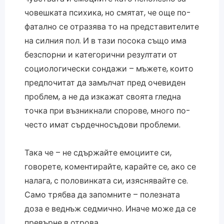
човешката психика, но смятат, че още по-
фатално се отразява то на представителите
на силния пол. И в тази посока също има
безспорни и категорични резултати от
социологически сондажи – мъжете, които
предпочитат да замълчат пред очевиден
проблем, а не да изкажат своята гледна
точка при възникнали спорове, много по-
често имат сърдечносъдови проблеми.
Така че – не сдържайте емоциите си,
говорете, коментирайте, карайте се, ако се
налага, с половинката си, изяснявайте се.
Само трябва да запомните – полезната
доза е веднъж седмично. Иначе може да се
превърне в отрова.