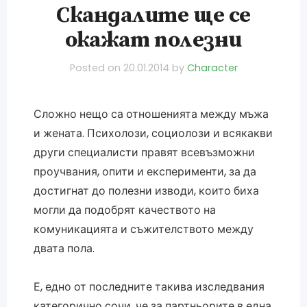
Скандалите ще се
окажат полезни
Posted on
20.01.2014
by
Character
Сложно нещо са отношенията между мъжа
и жената. Психолози, социолози и всякакви
други специалисти правят всевъзможни
проучвания, опити и експерименти, за да
достигнат до полезни изводи, които биха
могли да подобрят качеството на
комуникацията и съжителството между
двата пола.
Е, едно от последните такива изследвания
категорично сочи, че за партньорите в една