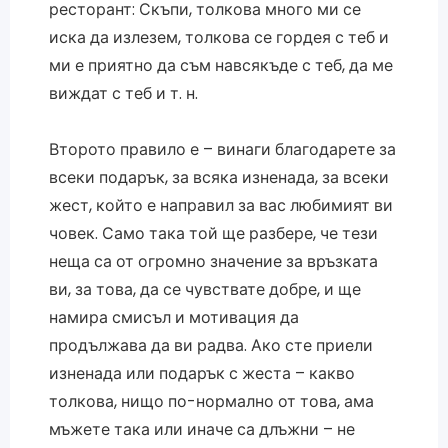
ресторант: Скъпи, толкова много ми се
иска да излезем, толкова се гордея с теб и
ми е приятно да съм навсякъде с теб, да ме
виждат с теб и т. н.
Второто правило е – винаги благодарете за
всеки подарък, за всяка изненада, за всеки
жест, който е направил за вас любимият ви
човек. Само така той ще разбере, че тези
неща са от огромно значение за връзката
ви, за това, да се чувствате добре, и ще
намира смисъл и мотивация да
продължава да ви радва. Ако сте приели
изненада или подарък с жеста – какво
толкова, нищо по-нормално от това, ама
мъжете така или иначе са длъжни – не