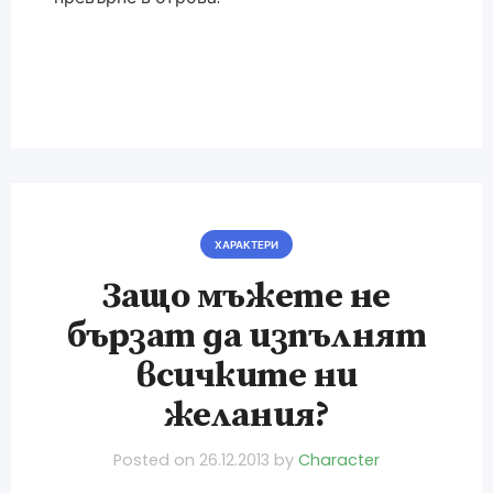
ХАРАКТЕРИ
Защо мъжете не
бързат да изпълнят
всичките ни
желания?
Posted on
26.12.2013
by
Character