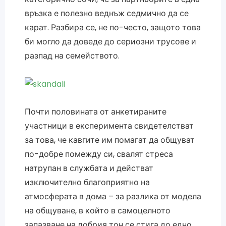
връзка е полезно веднъж седмично да се
карат. Разбира се, не по-често, защото това
би могло да доведе до сериозни трусове и
разпад на семейството.
Почти половината от анкетираните
участници в експеримента свидетелстват
за това, че кавгите им помагат да общуват
по-добре помежду си, свалят стреса
натрупан в службата и действат
изключително благоприятно на
атмосферата в дома – за разлика от модела
на общуване, в който в самоцелното
запазване на добрия тон се стига до едно