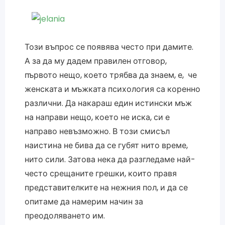
Този въпрос се появява често при дамите.
А за да му дадем правилен отговор,
първото нещо, което трябва да знаем, е, че
женската и мъжката психология са коренно
различни. Да накараш един истински мъж
на направи нещо, което не иска, си е
направо невъзможно. В този смисъл
наистина не бива да се губят нито време,
нито сили. Затова нека да разгледаме най-
често срещаните грешки, които правя
представителките на нежния пол, и да се
опитаме да намерим начин за
преодоляването им.