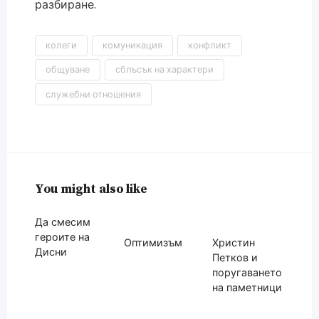
разбиране.
колеги
комуникация
конфликт
общуване
сблъсък на характери
служебни отношения
You might also like
Да смесим
героите на
Оптимизъм
Христин
Дисни
Петков и
поругаването
на паметници