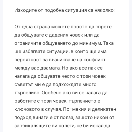
Изходите от подобна ситуация са няколко:
От една страна можете просто да спрете
да общувате с дадения човек или да
ограничите общуването до минимум. Така
ще избягвате ситуации, в които ще има
вероятност за възникване на конфликт
между вас двамата. Но ако все пак се
налага да общувате често с този човек
съветът ми е да подхождате много
търпеливо. Особено ако ви се налага да
работите с този човек, търпението е
ключовото в случая. По-мекия и деликатен
подход винаги е от полза, защото никой от
заобикалящите ви колеги, не би искал да