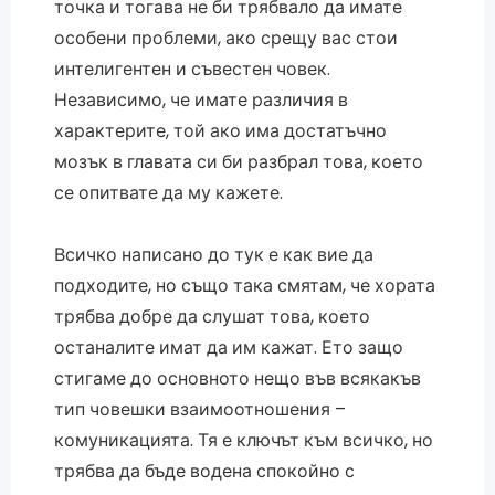
точка и тогава не би трябвало да имате
особени проблеми, ако срещу вас стои
интелигентен и съвестен човек.
Независимо, че имате различия в
характерите, той ако има достатъчно
мозък в главата си би разбрал това, което
се опитвате да му кажете.
Всичко написано до тук е как вие да
подходите, но също така смятам, че хората
трябва добре да слушат това, което
останалите имат да им кажат. Ето защо
стигаме до основното нещо във всякакъв
тип човешки взаимоотношения –
комуникацията. Тя е ключът към всичко, но
трябва да бъде водена спокойно с