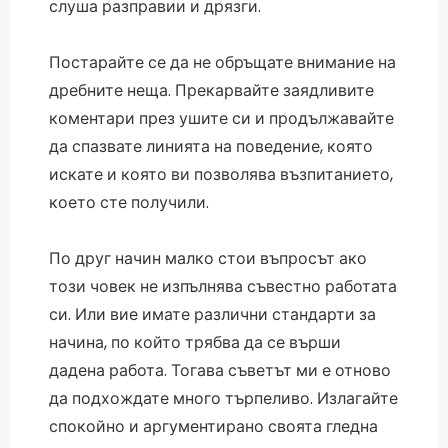
слуша разправии и дрязги.
Постарайте се да не обръщате внимание на
дребните неща. Прекарвайте заядливите
коментари през ушите си и продължавайте
да спазвате линията на поведение, която
искате и която ви позволява възпитанието,
което сте получили.
По друг начин малко стои въпросът ако
този човек не изпълнява съвестно работата
си. Или вие имате различни стандарти за
начина, по който трябва да се върши
дадена работа. Тогава съветът ми е отново
да подхождате много търпеливо. Излагайте
спокойно и аргументирано своята гледна