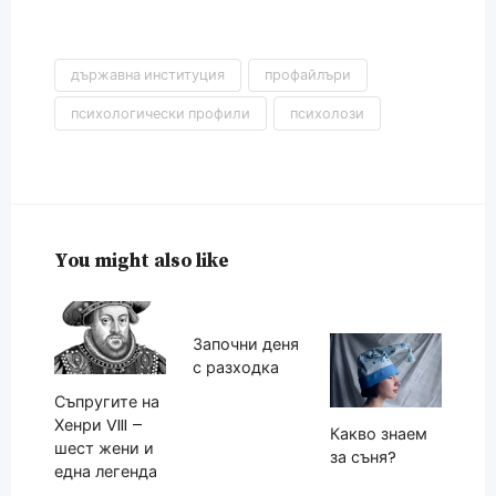
държавна институция
профайлъри
психологически профили
психолози
You might also like
Започни деня
с разходка
Съпругите на
Хенри VIII –
Какво знаем
шест жени и
за съня?
една легенда