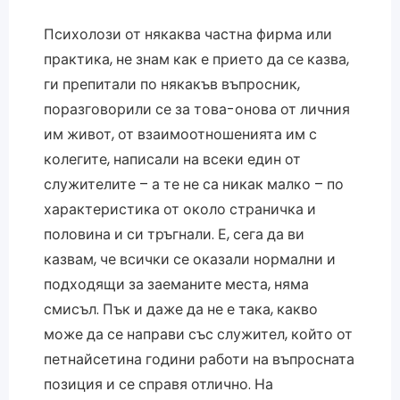
Психолози от някаква частна фирма или
практика, не знам как е прието да се казва,
ги препитали по някакъв въпросник,
поразговорили се за това-онова от личния
им живот, от взаимоотношенията им с
колегите, написали на всеки един от
служителите – а те не са никак малко – по
характеристика от около страничка и
половина и си тръгнали. Е, сега да ви
казвам, че всички се оказали нормални и
подходящи за заеманите места, няма
смисъл. Пък и даже да не е така, какво
може да се направи със служител, който от
петнайсетина години работи на въпросната
позиция и се справя отлично. На