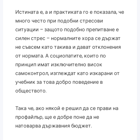
Истината е, а и практиката го е показала, че
много често при подобни стресови
ситуации – защото подобно препитване е
силен стрес – нормалните хора се държат
не съвсем като такива и дават отклонения
от нормата. А социопатите, които по
принцип имат изключително висок
самоконтрол, изглеждат като изкарани от
учебник за това добро поведение в
обществото.
Така че, ако някой е решил да се прави на
профайлър, ще е добре поне да не
натоварва държавния бюджет.