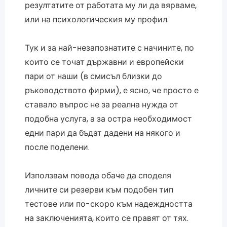
резултатите от работата му ли да вярваме,
или на психологическия му профил.
Тук и за най-незапознатите с начините, по
които се точат държавни и европейски
пари от наши (в смисъл близки до
ръководството фирми), е ясно, че просто е
ставало въпрос не за реална нужда от
подобна услуга, а за остра необходимост
едни пари да бъдат дадени на някого и
после поделени.
Използвам повода обаче да споделя
личните си резерви към подобен тип
тестове или по-скоро към надеждността
на заключенията, които се правят от тях.