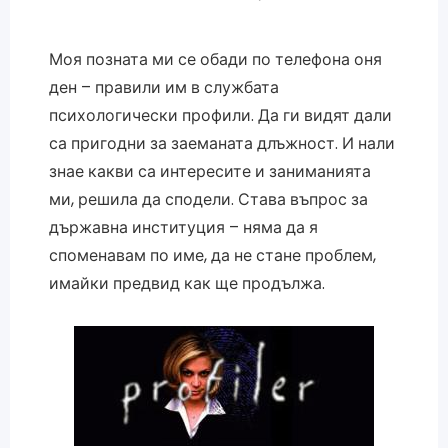
Моя позната ми се обади по телефона оня
ден – правили им в службата
психологически профили. Да ги видят дали
са пригодни за заеманата длъжност. И нали
знае какви са интересите и заниманията
ми, решила да сподели. Става въпрос за
държавна институция – няма да я
споменавам по име, да не стане проблем,
имайки предвид как ще продължа.