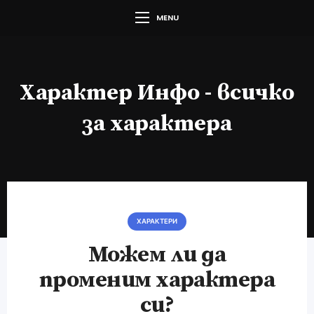
MENU
Характер Инфо - всичко
за характера
ХАРАКТЕРИ
Можем ли да
променим характера
си?