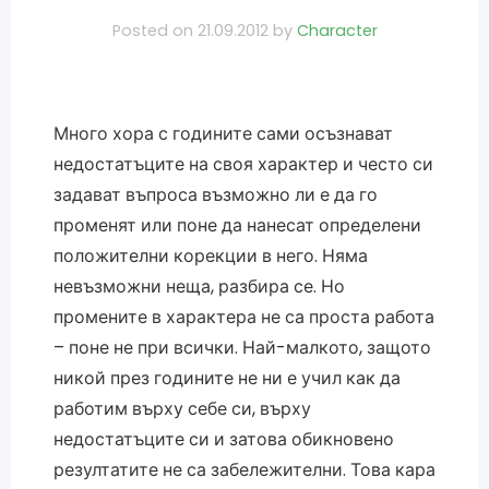
Posted on
21.09.2012
by
Character
Много хора с годините сами осъзнават
недостатъците на своя характер и често си
задават въпроса възможно ли е да го
променят или поне да нанесат определени
положителни корекции в него. Няма
невъзможни неща, разбира се. Но
промените в характера не са проста работа
– поне не при всички. Най-малкото, защото
никой през годините не ни е учил как да
работим върху себе си, върху
недостатъците си и затова обикновено
резултатите не са забележителни. Това кара