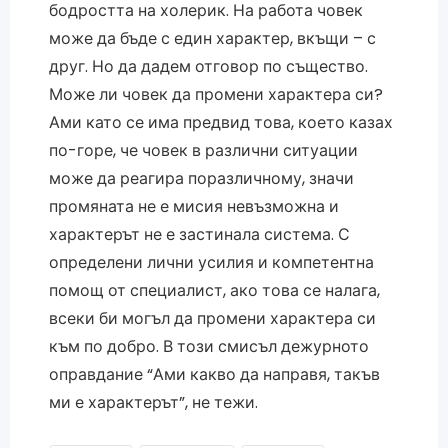
бодростта на холерик. На работа човек
може да бъде с един характер, вкъщи – с
друг. Но да дадем отговор по същество.
Може ли човек да промени характера си?
Ами като се има предвид това, което казах
по-горе, че човек в различни ситуации
може да реагира поразличному, значи
промяната не е мисия невъзможна и
характерът не е застинала система. С
определени лични усилия и компетентна
помощ от специалист, ако това се налага,
всеки би могъл да промени характера си
към по добро. В този смисъл дежурното
оправдание “Ами какво да направя, такъв
ми е характерът”, не тежи.