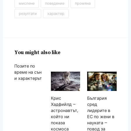
мислене
поведение
промяна
резултати
характер
You might also like
Позите по
време на сън
и характерът
Крис
България
Хадфийлд –
сред
астронавтът,
лидерите в
който ни
ЕС по жени в
показа
науката –
космоса
повод за