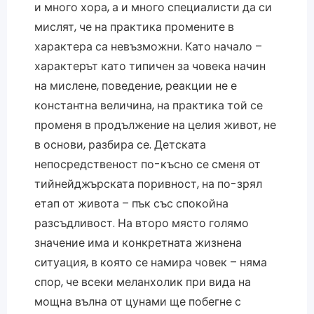
и много хора, а и много специалисти да си
мислят, че на практика промените в
характера са невъзможни. Като начало –
характерът като типичен за човека начин
на мислене, поведение, реакции не е
константна величина, на практика той се
променя в продължение на целия живот, не
в основи, разбира се. Детската
непосредственост по-късно се сменя от
тийнейджърската поривност, на по-зрял
етап от живота – пък със спокойна
разсъдливост. На второ място голямо
значение има и конкретната жизнена
ситуация, в която се намира човек – няма
спор, че всеки меланхолик при вида на
мощна вълна от цунами ще побегне с