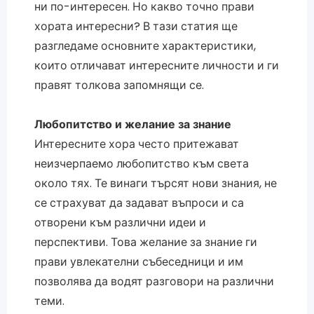
ни по-интересен. Но какво точно прави
хората интересни? В тази статия ще
разгледаме основните характеристики,
които отличават интересните личности и ги
правят толкова запомнящи се.
Любопитство и желание за знание
Интересните хора често притежават
неизчерпаемо любопитство към света
около тях. Те винаги търсят нови знания, не
се страхуват да задават въпроси и са
отворени към различни идеи и
перспективи. Това желание за знание ги
прави увлекателни събеседници и им
позволява да водят разговори на различни
теми.