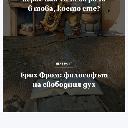
в това, което сте?
NEXT POST
Ерих Фром: философът
на свободния дух