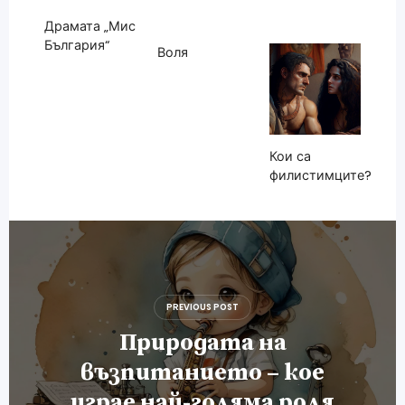
Драмата „Мис
България“
Воля
Кои са
филистимците?
Навигация
PREVIOUS POST
Природата на
възпитанието – кое
играе най-голяма роля