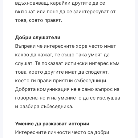
вдъхновяващ, карайки другите да се
включат или поне да се заинтересуват от
това, което правят.
Добри слушатели
Въпреки че интересните хора често имат
какво да кажат, те също така умеят да
слушат. Те показват истински интерес към
това, което другите имат да споделят,
което ги прави приятни събеседници.
Добрата комуникация не е само въпрос на
говорене, но и на умението да се изслушва
и разбира събеседника.
Умение да разказват истории
Интересните личности често са добри