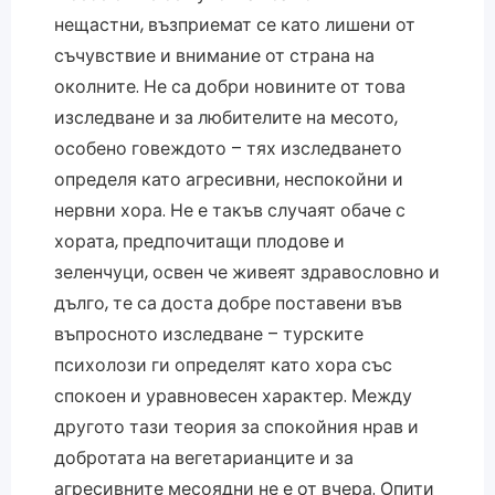
нещастни, възприемат се като лишени от
съчувствие и внимание от страна на
околните. Не са добри новините от това
изследване и за любителите на месото,
особено говеждото – тях изследването
определя като агресивни, неспокойни и
нервни хора. Не е такъв случаят обаче с
хората, предпочитащи плодове и
зеленчуци, освен че живеят здравословно и
дълго, те са доста добре поставени във
въпросното изследване – турските
психолози ги определят като хора със
спокоен и уравновесен характер. Между
другото тази теория за спокойния нрав и
добротата на вегетарианците и за
агресивните месоядни не е от вчера. Опити