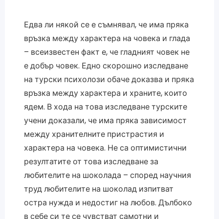
Едва ли някой се е съмнявал, че има пряка
връзка между характера на човека и глада
– всеизвестен факт е, че гладният човек не
е добър човек. Едно скорошно изследване
на турски психолози обаче доказва и пряка
връзка между характера и храните, които
ядем. В хода на това изследване турските
учени доказали, че има пряка зависимост
между хранителните пристрастия и
характера на човека. Не са оптимистични
резултатите от това изследване за
любителите на шоколада – според научния
труд любителите на шоколад изпитват
остра нужда и недостиг на любов. Дълбоко
в себе си те се чувстват самотни и