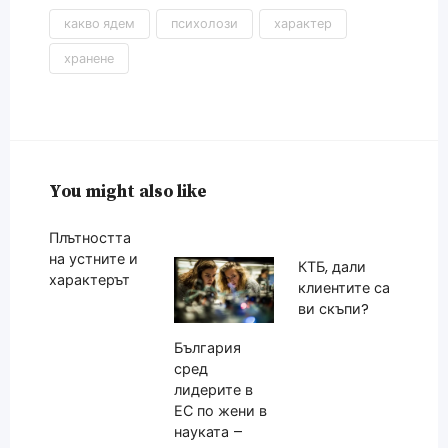
какво ядем
психолози
характер
хранене
You might also like
Плътността
на устните и
КТБ, дали
характерът
клиентите са
ви скъпи?
България
сред
лидерите в
ЕС по жени в
науката –