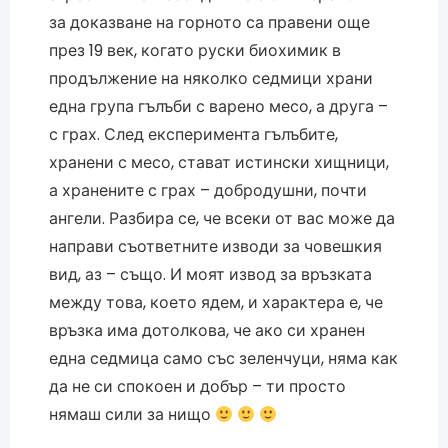
за доказване на горното са правени още
през 19 век, когато руски биохимик в
продължение на няколко седмици храни
една група гълъби с варено месо, а друга –
с грах. След експеримента гълъбите,
хранени с месо, стават истински хищници,
а хранените с грах – добродушни, почти
ангели. Разбира се, че всеки от вас може да
направи съответните изводи за човешкия
вид, аз – също. И моят извод за връзката
между това, което ядем, и характера е, че
връзка има дотолкова, че ако си хранен
една седмица само със зеленчуци, няма как
да не си спокоен и добър – ти просто
нямаш сили за нищо