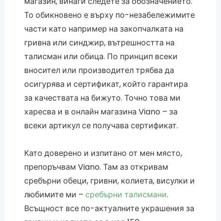
магазин, винаги следете за обозначението.
То обикновено е върху по-незабележимите
части като например на закопчалката на
гривна или синджир, вътрешността на
талисман или обица. По принцип всеки
вносител или производител трябва да
осигурява и сертификат, който гарантира
за качествата на бижуто. Точно това ми
харесва и в онлайн магазина Viano – за
всеки артикул се получава сертификат.
Като доверено и изпитано от мен място,
препоръчвам Viano. Там аз откривам
сребърни обеци, гривни, колиета, висулки и
любимите ми –
сребърни талисмани
.
Всъщност все по-актуалните украшения за