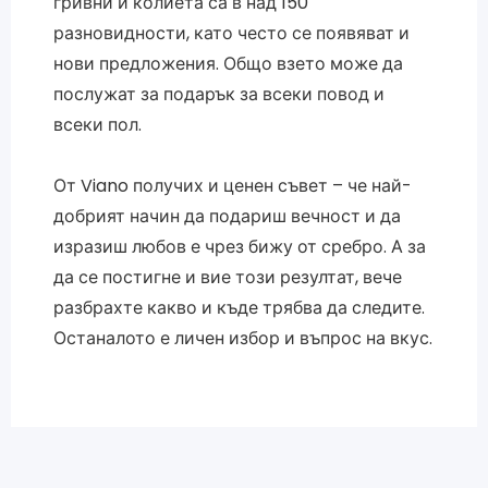
гривни и колиета са в над 150
разновидности, като често се появяват и
нови предложения. Общо взето може да
послужат за подарък за всеки повод и
всеки пол.
От Viano получих и ценен съвет – че най-
добрият начин да подариш вечност и да
изразиш любов е чрез бижу от сребро. А за
да се постигне и вие този резултат, вече
разбрахте какво и къде трябва да следите.
Останалото е личен избор и въпрос на вкус.