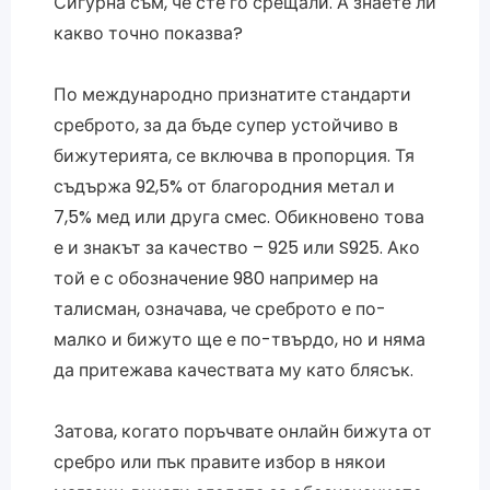
Сигурна съм, че сте го срещали. А знаете ли
какво точно показва?
По международно признатите стандарти
среброто, за да бъде супер устойчиво в
бижутерията, се включва в пропорция. Тя
съдържа 92,5% от благородния метал и
7,5% мед или друга смес. Обикновено това
е и знакът за качество – 925 или S925. Ако
той е с обозначение 980 например на
талисман, означава, че среброто е по-
малко и бижуто ще е по-твърдо, но и няма
да притежава качествата му като блясък.
Затова, когато поръчвате онлайн бижута от
сребро или пък правите избор в някои