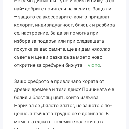
Не само диамантите, но и всички бижута са
най-добрите приятели на жените. Защо ли
– защото са аксесоарите, които придават
колорит, индивидуалност, блясък и разбира
се, настроение. За да ви помогна при
избора за подарък или при следващата
покупка за вас самите, ще ви дам няколко
съвета и ще ви разкажа за моето ново
откритие за сребърни бижута –
Viano
.
Защо среброто е привличало хората от
древни времена и тези денс? Причината е в
белия и блестящ цвят, който излъчва.
Наричал се „бялото злато“, не защото е по-
ценно, а тъй като трудно се е добивало. В
момента едни от големите залежи са в