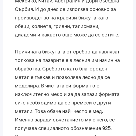
Мексико, Китай, Австралия и дори съседна
Сърбия. И до днес се използва основно за
производство на красиви бижута като
обеци, колиета, гривни, талисмани,
диадеми и каквото още може да се сетите.
Причината бижутата от сребро да навлязат
толкова на пазарите е в лесния им начин на
обработка. Среброто като благороден
метал е гъвкав и позволява лесно да се
моделира. В чистата си форма то е
изключително меко и за да запази формата
си, е необходимо да се премеси с други
метали. Това обаче най-често е мед.
Именно заради съчетанието му с него, се
получава специалното обозначение 925.