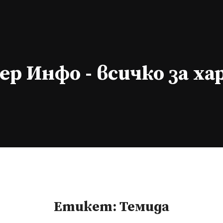
р Инфо - всичко за х
Етикет:
Темида