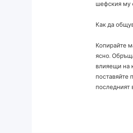
шефския му с
Как да общу
Копирайте м
ясно. Обръщ
влияещи на к
поставяйте 
последният в