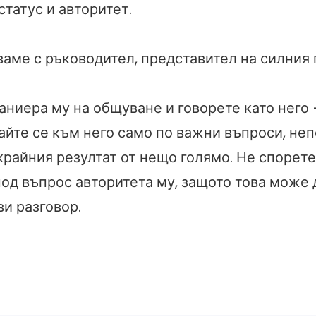
татус и авторитет.
ваме с ръководител, представител на силния
аниера му на общуване и говорете като него 
айте се към него само по важни въпроси, не
райния резултат от нещо голямо. Не спорете 
под въпрос авторитета му, защото това може 
и разговор.