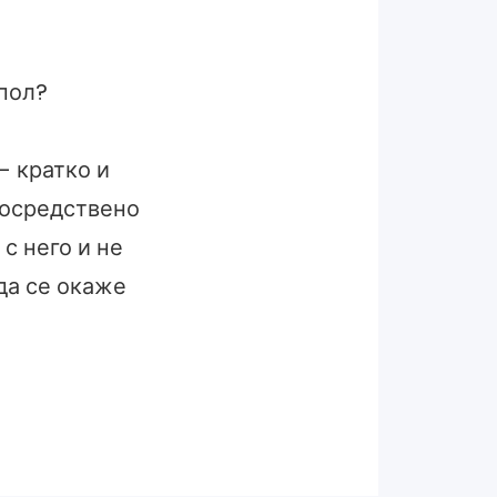
 пол?
– кратко и
посредствено
с него и не
да се окаже