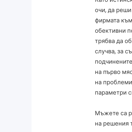
очи, да реши
фирмата към
обективни по
трябва да об
случва, за 
подчинените
на първо мяс
на проблемит
параметри с
Мъжете са р
на решения 