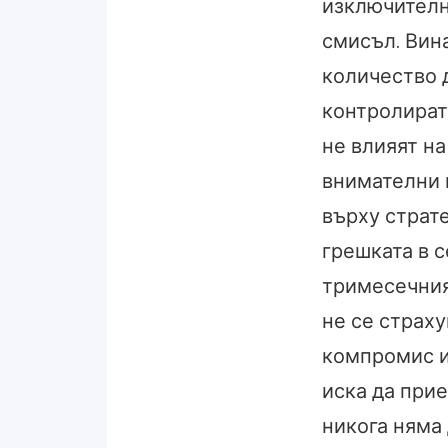
изключителн
смисъл. Вин
количество 
контролират
не влияят на
внимателни 
върху страте
грешката в 
тримесечния
не се страху
компромис ил
иска да прие
никога няма