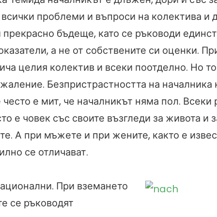
 всички проблеми и въпроси на колектива и 
 прекрасно бъдеще, като се ръководи единст
казатели, а не от собствените си оценки. Пр
ича целия колектив и всеки поотделно. Но то
съжаление. Безпристрастността на началника
 често е мит, че началникът няма пол. Всеки
то е човек със своите възгледи за живота и 
е. А при мъжете и при жените, както е извес
илно се отличават.
ационални. При вземането
те се ръководят