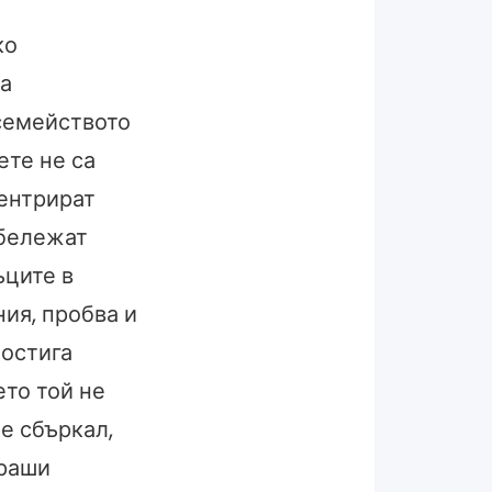
ко
да
семейството
ете не са
центрират
абележат
ъците в
ия, пробва и
постига
ето той не
 е сбъркал,
траши