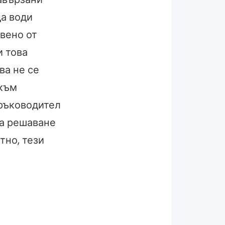
да води
вено от
и това
ва не се
 към
 ръководител
за решаване
тно, тези