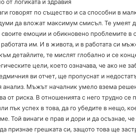
о от логиката и здравия
аги говорят по същество и са способни в мал
думи да вложат максимум смисъл. Те умеят 
 своите емоции и обикновено проблемите в 
 работата им. И в живота, и в работата си мъж
към детайлите, те мислят глобално и се кон
гическите цели, което означава, че ако не з
седмичния ви отчет, ще пропуснат и недостат
 анализ. Мъжът началник умело взема решен
ва от риска. В отношенията с него трудно се 
и пък успех в това, да го убедите в нещо, ко
ме. Той винаги е прав и дори и да осъзнае, че
 да признае грешката си, защото това ще зас