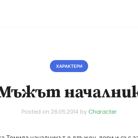
ХАРАКТЕРИ
Мъжът начални
Posted on
26.05.2014
by
Character
ка Темида началникът е длъжен, дори и със з