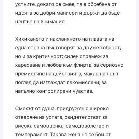
устните, докато се смее, тя е обсебена от
идеята за добри маниери и държи да бъде
център на внимание.
Хихикането и накланянето на главата на
една страна пък говорят за дружелюбност,
но и за критичност; силен стремеж за
харесване и любов към флирта; за сериозно
премисляне на действията, макар на пръв
поглед да изглеждат лекомислени; за
напълно контролирани чувства.
Смехът от душа, придружен с широко
отваряне на устата, свидетелстват за
висока самооценка, самодоволство и
темперамент. Такава жена не се бои от