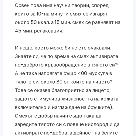
Освен това има научни теории, според
които за 10-на минути смях се изгарят
около 50 ккал, а 15 мин. смях се равняват на
45 мин. релаксация.
И нещо, което може би не сте очаквали.
Знаете ли, че по време на смях активирате
по-доброто кръвообращение в тялото си?
А че така напрягате също 400 мускула в
тялото си, около 80 от които на лицето?
Това се оказва благоприятно за лицето,
защото стимулира жизнеността на кожата
включително и изглаждане на бръчките).
Смехът е добър начин също така да
заредите тялото си с повече кислород и да
активирате по-добрата дейност на белите