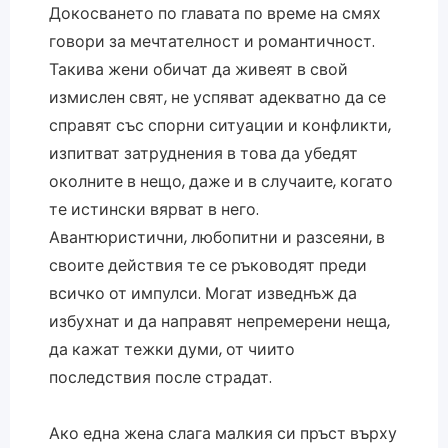
Докосването по главата по време на смях
говори за мечтателност и романтичност.
Такива жени обичат да живеят в свой
измислен свят, не успяват адекватно да се
справят със спорни ситуации и конфликти,
изпитват затруднения в това да убедят
околните в нещо, даже и в случаите, когато
те истински вярват в него.
Авантюристични, любопитни и разсеяни, в
своите действия те се ръководят преди
всичко от импулси. Могат изведнъж да
избухнат и да направят непремерени неща,
да кажат тежки думи, от чиито
последствия после страдат.
Ако една жена слага малкия си пръст върху