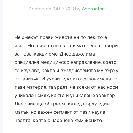
Posted on
04.07.2013
by
Character
Че смехът прави живота ни по лек, то е
ясно. Но освен това в голяма степен говори
за това, какви сме. Днес даже има
специална медицинско направление, което
го изучава, както и въздействията му върху
организма. И учените, които се занимават с
тази материя, твърдят, че всеки от нас носи
уникален смях, както и уникален характер.
Днес ние ще обърнем поглед върху един
малък, но важен сегмент от тази наука –
частта, която е насочена към жените.