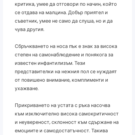
критика, умее да отговори по начин, който
се отдава на малцина. Добър приятел и
съветник, умее не само да слуша, но и да
чува другия.
Сбръчкването на носа пък е знак за висока
степен на самонаблюдение и понякога за
известен инфантилизъм. Тези
представителки на нежния пол се нуждаят
от повишено внимание, комплименти и
ухажване.
Прикриването на устата с ръка насочва
към изключително висока самокритичност
и неувереност, склонност към сдържане на
емоциите и самодостатъчност. Такива