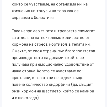
който се чувстваме, на организма ни, на
жизнения ни тонус и на това как се
справяме с болестите.
Така например тъгата и тревогата спомагат
за отделяне на по-голямо количество от
хормона на стреса, кортизол, в телата ни.
Смехът, от своя страна, пък благоприятства
производството на допамин, който се
получава при емоционално удоволствие от
наша страна. Когато се чувстваме по-
щастливи, в телата ни се отделя също
повече количество ендорфини (да, същият
онзи хормон на щастието, който се намира
и в шоколада).