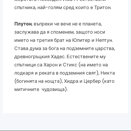
спътника, най-голям сред които е Тритон.
Плутон
, въпреки че вече не е планета,
заслужава да я споменем, защото носи
името на третия брат на Юпитер и Нептун.
Става дума за бога на подземните царства,
древногръцкия Хадес. Естествените му
спътници са Харон и Стикс (на името на
лодкаря и реката в подземния свят), Никта
(богинята на нощта), Хидра и Цербер (като
митичните чудовища).