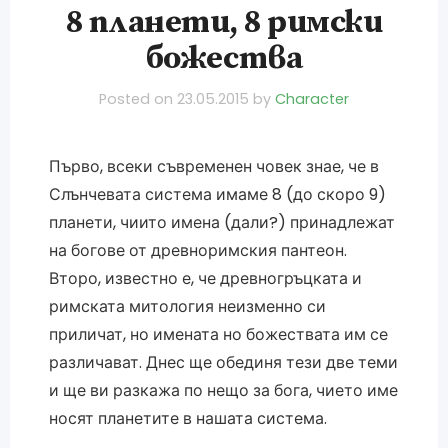
8 планети, 8 римски
божества
Posted on
23.05.2015
by
Character
Първо, всеки съвременен човек знае, че в
Слънчевата система имаме 8 (до скоро 9)
планети, чиито имена (дали?) принадлежат
на богове от древноримския пантеон.
Второ, известно е, че древногръцката и
римската митология неизменно си
приличат, но имената но божествата им се
различават. Днес ще обединя тези две теми
и ще ви разкажа по нещо за бога, чието име
носят планетите в нашата система.