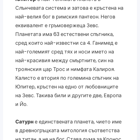
Слънчевата система и затова е кръстена на
най-велия бог в римския пантеон. Негов
еквивалент е гръмовержеца Зевс.
Планетата има 63 естествени спътника,
сред които най-известни са 4. Ганимед е
най-големият сред тях и носи името на
най-красивия между смъртните, син на
троянския цар Трос и нимфата Калироя.
Калисто е втория по големина спътник на
Юпитер, кръстен на едно от любовниците
на Зевс. Такива били и другите две, Европа
и Йо.
Сатурн
е единствената планета, чието име
в древногръцката митология съответства
на титан, а не на бог. Става дума за Кронос,