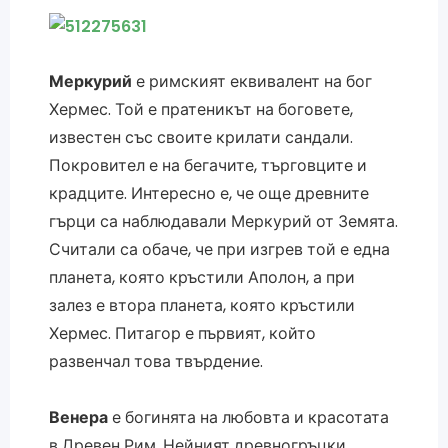
Меркурий
е римският еквивалент на бог
Хермес. Той е пратеникът на боговете,
известен със своите крилати сандали.
Покровител е на бегачите, търговците и
крадците. Интересно е, че още древните
гърци са наблюдавали Меркурий от Земята.
Считали са обаче, че при изгрев той е една
планета, която кръстили Аполон, а при
залез е втора планета, която кръстили
Хермес. Питагор е първият, който
развенчал това твърдение.
Венера
е богинята на любовта и красотата
в Древен Рим. Нейният древногръцки