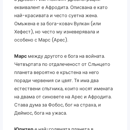
еквивалент е Афродита. Описвана е като
най-красивата и често суетна жена.
Омъжена е за бога-ковач Вулкан (или
Хефест), но често му изневерявала и
особено с Марс (Арес).
Марс
между другото е бога на войната.
Четвъртата по отдалеченост от Слънцето
планета вероятно е кръстена на него
поради червения си цвят. Тя има два
естествени спътника, които носят имената
на двама от синовете на Арес и Афродита.
Става дума за Фобос, бог на страха, и
Деймос, бога на ужаса.
Юпитер
е най-голямата планета в