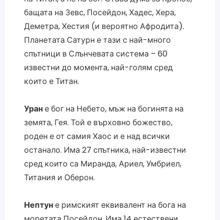
бащата на Зевс, Посейдон, Хадес, Хера,
Деметра, Хестия (и вероятно Афродита).
Планетата Сатурн е тази с най-много
спътници в Слънчевата система – 60
известни до момента, най-голям сред
които е Титан.
Уран
е бог на Небето, мъж на богинята на
земята, Гея. Той е върховно божество,
роден е от самия Хаос и е над всички
останало. Има 27 спътника, най-известни
сред които са Миранда, Ариел, Умбриел,
Титания и Оберон.
Нептун
е римският еквивалент на бога на
моретата Посейдон. Има 14 естествени