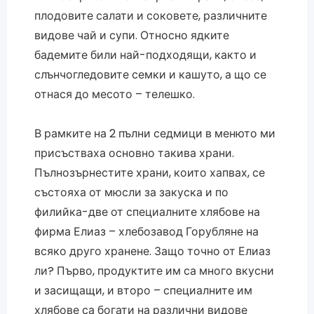
плодовите салати и соковете, различните
видове чай и супи. Относно ядките
бадемите били най-подходящи, както и
слънчогледовите семки и кашуто, а що се
отнася до месото – телешко.
В рамките на 2 пълни седмици в менюто ми
присъстваха основно такива храни.
Пълнозърнестите храни, които хапвах, се
състояха от мюсли за закуска и по
филийка-две от специалните хлябове на
фирма Елиаз – хлебозавод Горубляне на
всяко друго хранене. Защо точно от Елиаз
ли? Първо, продуктите им са много вкусни
и засищащи, и второ – специалните им
хлябове са богати на различни видове