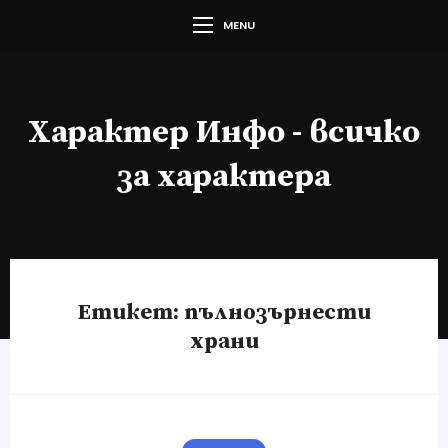
MENU
Характер Инфо - всичко
за характера
Етикет:
пълнозърнести
храни