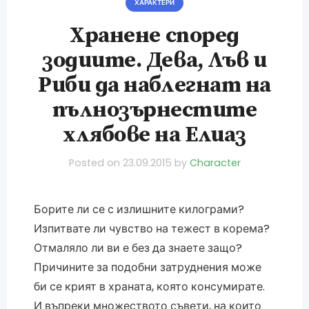
ХАРАКТЕРИ
Хранене според
зодиите. Дева, Лъв и
Риби да наблегнат на
пълнозърнестите
хлябове на Елиаз
Posted on
23.09.2015
by
Character
Борите ли се с излишните килограми?
Изпитвате ли чувство на тежест в корема?
Отмаляло ли ви е без да знаете защо?
Причините за подобни затруднения може
би се крият в храната, която консумирате.
И въпреки множеството съвети, на които