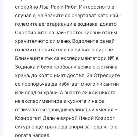
спокойно Лъв, Рак и Риби. Интересното в
случая е, че Везните се очертават като най-
големите вегетарианци в зодиака, докато
Скорпионите са най-претенциозни откъм
хранителното си меню. Водолеите са най-
големите почитатели на синьото сирене.
Близнаците пък са експериментатори №1 в
Зодиака и биха пробвали всяка екзотична
храна, до която имат достъп. За Стрелците
се препоръчва да избягват много пикантни
или сладки храни. А знаете ли кой никога
не експериментира в кухнята и не се
отличава със завидни кулинарни умения –
Козирогът! Дали е вярно? Някой Козирог
сигурно ще тръгне да спори за това и то с
рогата напред.