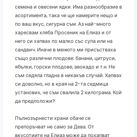
семена и овесени ядки. Има разнообразие в
асортимента, така че ще намерите нещо и
по ваш вкус, сигурна съм. Аз най-много
харесвам хляба Просеник на Елиаз и от
него си хапвах по малко със супа или на
сандвич. Иначе в менюто ми присъстваха
също различни плодове: банани, цитруси,
ябълки, горски плодове, авокадо и т.н. Не
съм седяла гладна в никакъв случай. Хапвах
си доволно, но в края на 2-та седмица
установих, че съм свалила 2 килограма. Кой
да предположи?
Пълнозърнести храни обаче се
препоръчват не само за Дева. От
вкусотиите на Елиаз може да похапват