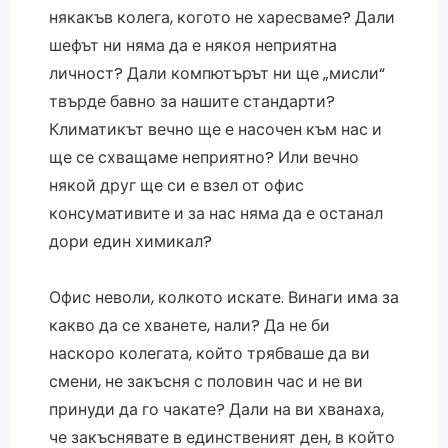
някакъв колега, когото не харесваме? Дали
шефът ни няма да е някоя неприятна
личност? Дали компютърът ни ще „мисли“
твърде бавно за нашите стандарти?
Климатикът вечно ще е насочен към нас и
ще се схващаме неприятно? Или вечно
някой друг ще си е взел от офис
консумативите и за нас няма да е останал
дори един химикал?
Офис неволи, колкото искате. Винаги има за
какво да се хванете, нали? Да не би
наскоро колегата, който трябваше да ви
смени, не закъсня с половин час и не ви
принуди да го чакате? Дали на ви хванаха,
че закъснявате в единственият ден, в който