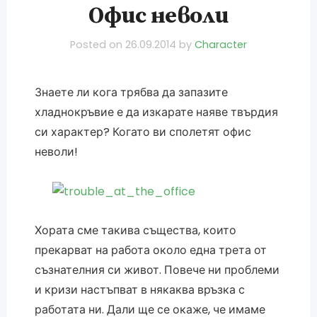
Офис неволи
Posted on
26.09.2014
by
Character
Знаете ли кога трябва да запазите
хладнокръвие е да изкарате наяве твърдия
си характер? Когато ви сполетят офис
неволи!
Хората сме такива същества, които
прекарват на работа около една трета от
съзнателния си живот. Повече ни проблеми
и кризи настъпват в някаква връзка с
работата ни. Дали ще се окаже, че имаме