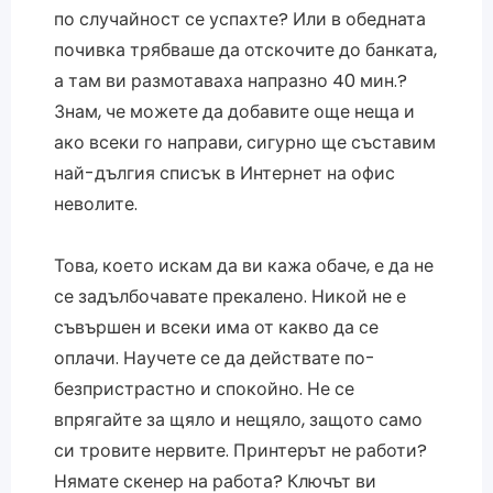
по случайност се успахте? Или в обедната
почивка трябваше да отскочите до банката,
а там ви размотаваха напразно 40 мин.?
Знам, че можете да добавите още неща и
ако всеки го направи, сигурно ще съставим
най-дългия списък в Интернет на офис
неволите.
Това, което искам да ви кажа обаче, е да не
се задълбочавате прекалено. Никой не е
съвършен и всеки има от какво да се
оплачи. Научете се да действате по-
безпристрастно и спокойно. Не се
впрягайте за щяло и нещяло, защото само
си тровите нервите. Принтерът не работи?
Нямате скенер на работа? Ключът ви