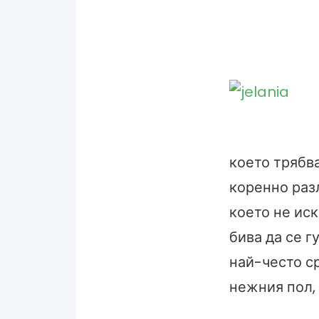
което трябва
коренно раз
което не иск
бива да се г
най-често с
нежния пол,