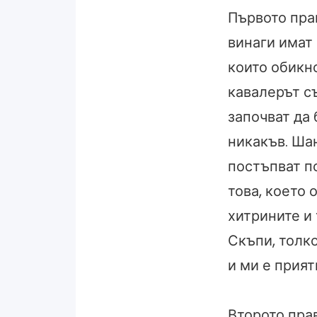
Първото пра
винаги имат
които обикно
кавалерът съ
започват да 
никакъв. Ша
постъпват п
това, което 
хитрините и 
Скъпи, толко
и ми е прият
Второто прав