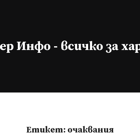
р Инфо - всичко за х
Етикет:
очаквания