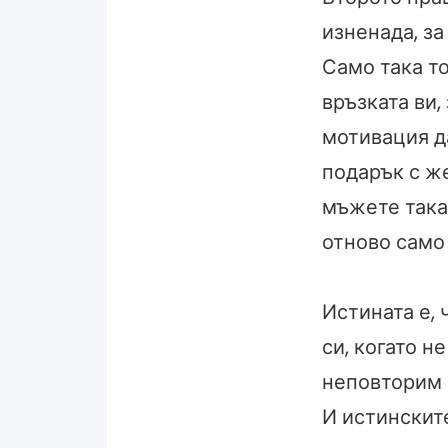
изненада, за
Само така то
връзката ви,
мотивация д
подарък с же
мъжете така 
отново само 
Истината е,
си, когато н
неповторим 
И истинските