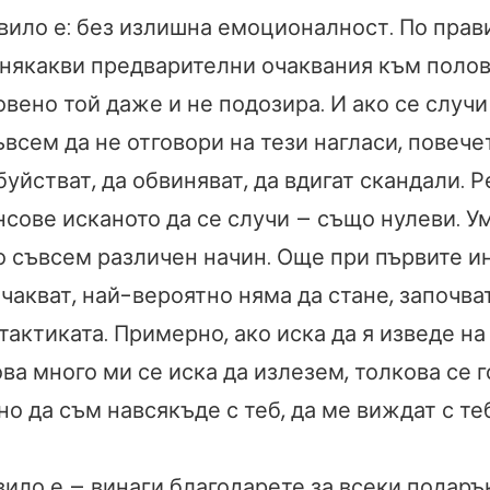
вило е: без излишна емоционалност. По пра
 някакви предварителни очаквания към полови
вено той даже и не подозира. И ако се случи 
всем да не отговори на тези нагласи, повеч
буйстват, да обвиняват, да вдигат скандали. Р
нсове исканото да се случи – също нулеви. 
о съвсем различен начин. Още при първите и
очакват, най-вероятно няма да стане, започва
тактиката. Примерно, ако иска да я изведе на
ва много ми се иска да излезем, толкова се г
но да съм навсякъде с теб, да ме виждат с теб 
ило е – винаги благодарете за всеки подарък