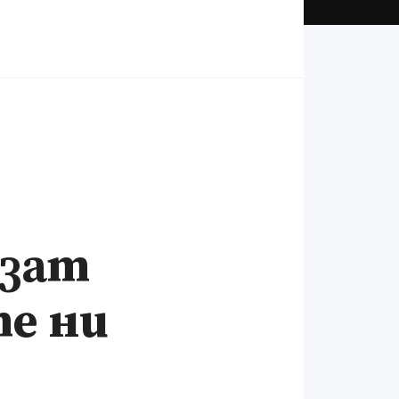
рзат
те ни