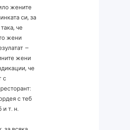
вило жените
нката си, за
така, че
ето жени
езулатат –
Умните жени
ндикации, че
т с
 ресторант:
ордея с теб
и т. н.
, за всяка