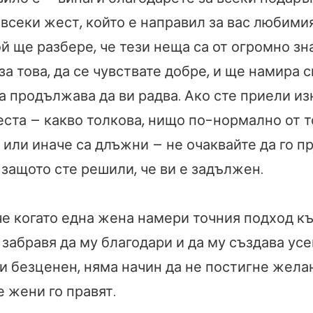
 всеки жест, който е направил за вас любимия
й ще разбере, че тези неща са от огромно зн
 за това, да се чувствате добре, и ще намира 
а продължава да ви радва. Ако сте приели из
ста – какво толкова, нищо по-нормално от т
или иначе са длъжни – не очаквайте да го п
защото сте решили, че ви е задължен.
 че когато една жена намери точния подход к
е забравя да му благодари и да му създава ус
и безценен, няма начин да не постигне желан
 жени го правят.