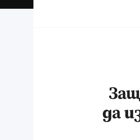
Защ
да и