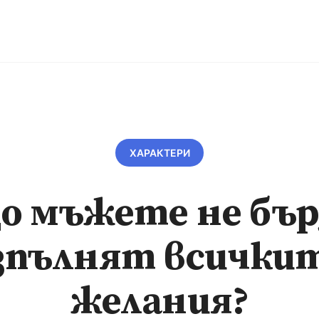
ХАРАКТЕРИ
о мъжете не бъ
зпълнят всички
желания?