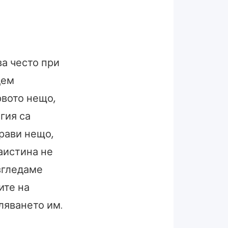
ва често при
дем
рвото нещо,
гия са
рави нещо,
аистина не
азгледаме
ите на
ляването им.