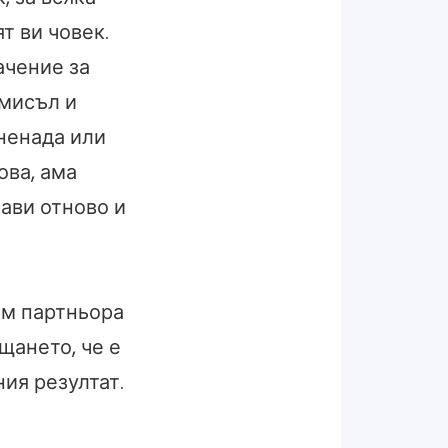
т ви човек.
ачение за
смисъл и
ненада или
ова, ама
рави отново и
ъм партньора
ещането, че е
ия резултат.