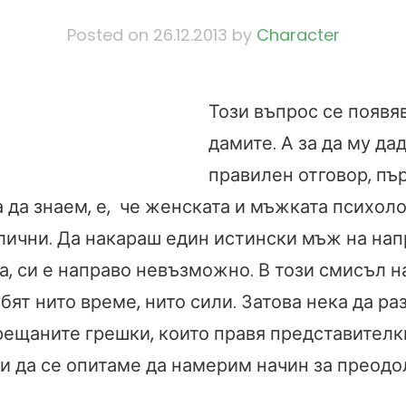
Posted on
26.12.2013
by
Character
Този въпрос се появя
дамите. А за да му да
правилен отговор, пъ
 да знаем, е, че женската и мъжката психоло
лични. Да накараш един истински мъж на нап
а, си е направо невъзможно. В този смисъл н
убят нито време, нито сили. Затова нека да р
рещаните грешки, които правя представителк
 и да се опитаме да намерим начин за преодо