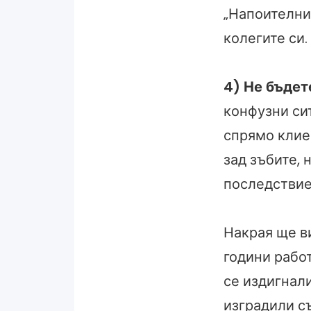
„Напоителни
колегите си.
4) Не бъдет
конфузни си
спрямо клиен
зад зъбите, 
последствие
Накрая ще в
години рабо
се издигнали
изградили с