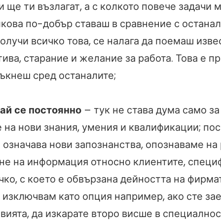
 ще ти възлагат, а с колкото повече задачи 
лкова по-добър ставаш в сравнение с останал
 получи всичко това, се налага да поемаш изве
ива, старание и желание за работа. Това е п
пъкнеш сред останалите;
ай се постоянно
– тук не става дума само за
 на нови знания, умения и квалификации; по
 означава нови запознанства, опознаваме на
ане на информация относно клиентите, специ
чко, с което е обвързана дейността на фирмат
 изключвам като опция например, ако сте зае
вията, да изкарате второ висше в специално