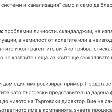
 системи и канализация“ само и само да бле
е:
проблемни личности, скандалджии, не изпа
туации, в немилост от колегите или в неизго
тите и контрагентите ви. Ако трябва, стиска
но не казвайте неща, аз които ще съжалявате 
.
и дам един импровизиран пример. Представет
тите като търговски представител на дадена 
 до нивото на Търговски директор. Вие не са
ъответното име в компанията, знаете процеса