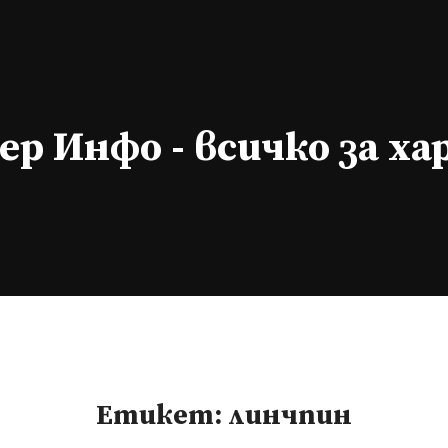
р Инфо - всичко за х
Етикет:
линчпин