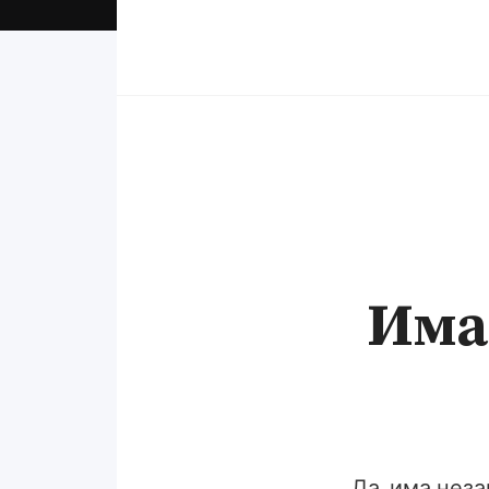
Има
Да, има неза