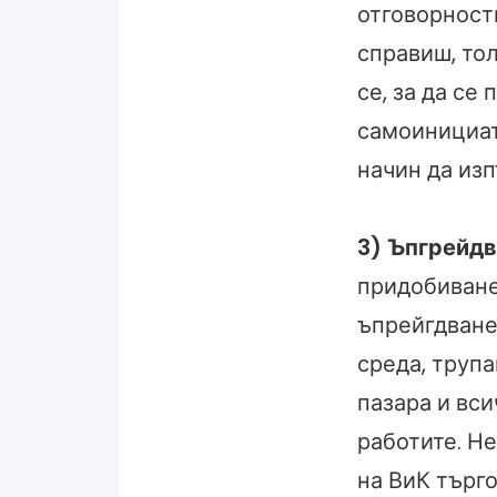
отговорности
справиш, то
се, за да се
самоинициат
начин да из
3) Ъпгрейдв
придобиване
ъпрейгдване
среда, труп
пазара и вси
работите. Не
на ВиК търго