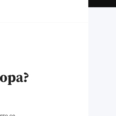
ора?
ято се