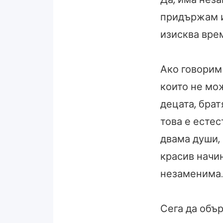
придържам и
изисква врем
Ако говорим 
които не мож
децата, брат
това е естес
двама души, 
красив начин
незаменима.
Сега да объ