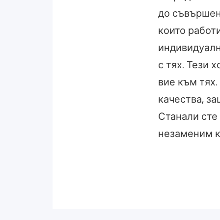
до съвършенс
които работи
индивидуално
с тях. Тези 
вие към тях
качества, за
Станали сте 
незаменим к