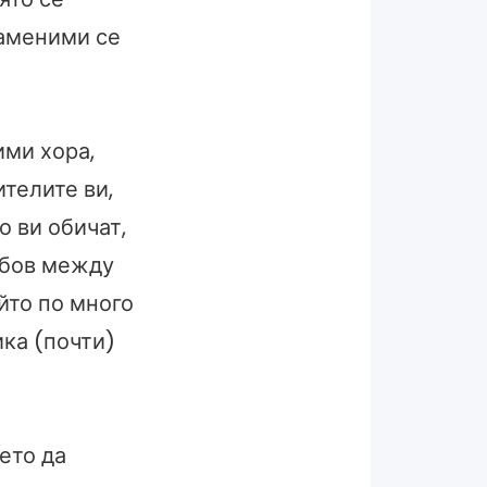
заменими се
ими хора,
ителите ви,
о ви обичат,
любов между
йто по много
ика (почти)
ето да