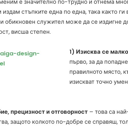
меним е значително по-трудно и отнема мно
 издам стъпките една по една, така както ги 
ри обикновен служител може да се издигне д
ст, висша степен.
1) Изисква се малк
първо, за да попадн
правилното място, к
изискват точно умен
ие, прецизност и отговорност
– това са на
тва, защото колкото по-добре се справяш, то