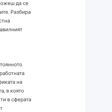
можеш да се
ите. Разбира
стна
равилният
стоянното
 работната
фиката на
а, в която
ти в сферата
ст