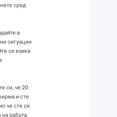
снете сред
дайте в
дни ситуации
йте си езика
в
е си, че 20
фирма и сте
мо че сте си
 на работа