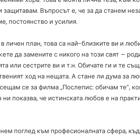
 защитавам. Въпросът е, че за да станем не
е, постоянство и усилия.
в личен план, това са най-близките ви и люб
ете да замените с никого на този свят – род
ята или сестрите ви и т.н. Обичате ги и те същ
твеният ход на нещата. А стане ли дума за 
сещам се за филма „Послепис: обичам те“, ко
 ни показва, че истинската любов е на практ
рнем поглед към професионалната сфера, къд