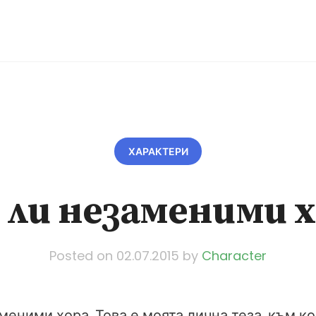
ХАРАКТЕРИ
 ли незаменими х
Posted on
02.07.2015
by
Character
меними хора. Това е моята лична теза, към ко