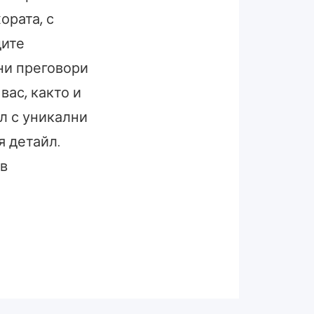
ората, с
дите
шни преговори
вас, както и
л с уникални
я детайл.
 в