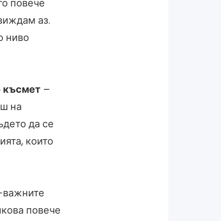
го повече
виждам аз.
о ниво
о късмет
–
еш на
ъдето да се
ията, които
й-важните
лкова повече