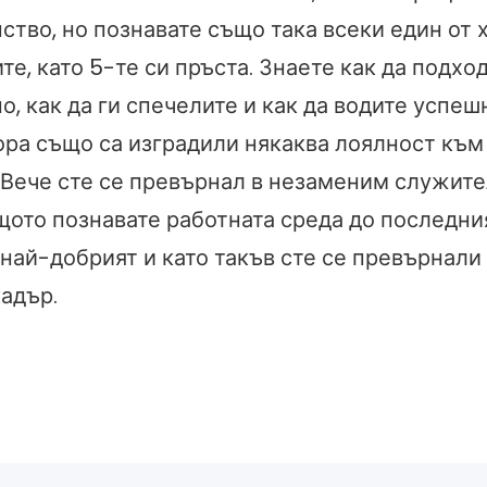
тво, но познавате също така всеки един от х
те, като 5-те си пръста. Знаете как да подхо
, как да ги спечелите и как да водите успе
хора също са изградили някаква лоялност към 
. Вече сте се превърнал в незаменим служите
щото познавате работната среда до последни
най-добрият и като такъв сте се превърнали
адър.