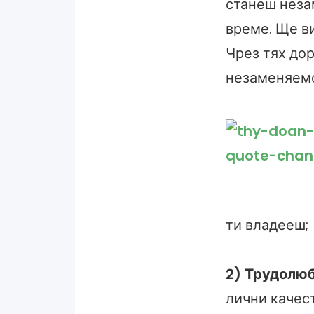
станеш неза
време. Ще ви
Чрез тях до
незаменяемо
ти владееш;
2) Трудолюб
лични качес