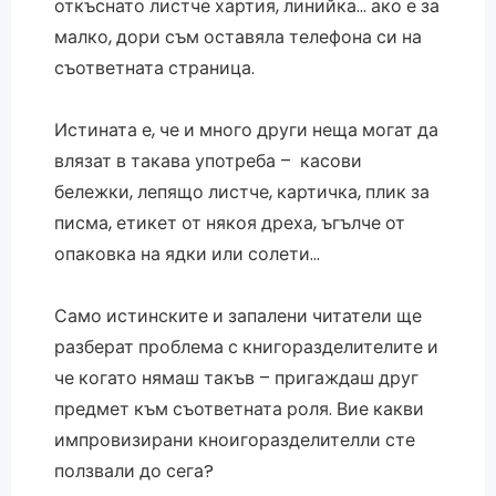
откъснато листче хартия, линийка… ако е за
малко, дори съм оставяла телефона си на
съответната страница.
Истината е, че и много други неща могат да
влязат в такава употреба – касови
бележки, лепящо листче, картичка, плик за
писма, етикет от някоя дреха, ъгълче от
опаковка на ядки или солети…
Само истинските и запалени читатели ще
разберат проблема с книгоразделителите и
че когато нямаш такъв – пригаждаш друг
предмет към съответната роля. Вие какви
импровизирани кноигоразделителли сте
ползвали до сега?