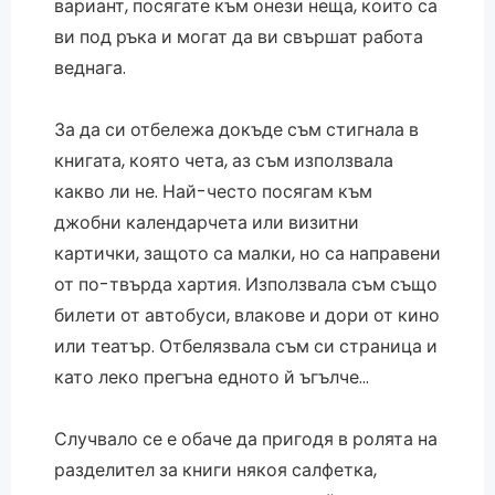
вариант, посягате към онези неща, които са
ви под ръка и могат да ви свършат работа
веднага.
За да си отбележа докъде съм стигнала в
книгата, която чета, аз съм използвала
какво ли не. Най-често посягам към
джобни календарчета или визитни
картички, защото са малки, но са направени
от по-твърда хартия. Използвала съм също
билети от автобуси, влакове и дори от кино
или театър. Отбелязвала съм си страница и
като леко прегъна едното й ъгълче…
Случвало се е обаче да пригодя в ролята на
разделител за книги някоя салфетка,