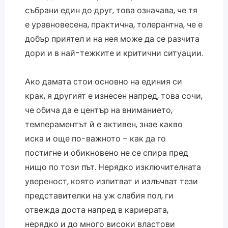
събрани един до друг, това означава, че тя
е уравновесена, практична, толерантна, че е
добър приятел и на нея може да се разчита
дори и в най-тежките и критични ситуации.
Ако дамата стои основно на единия си
крак, я другият е изнесен напред, това сочи,
че обича да е център на вниманието,
темпераментът й е активен, знае какво
иска и още по-важното – как да го
постигне и обикновено не се спира пред
нищо по този път. Нерядко изключителната
увереност, която изпитват и излъчват тези
представителки на уж слабия пол, ги
отвежда доста напред в кариерата,
нерядко и до много високи властови