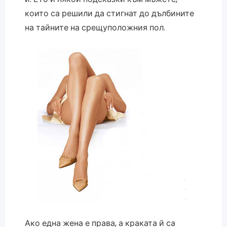
които са решили да стигнат до дълбините
на тайните на срещуположния пол.
Ако една жена е права, а краката й са