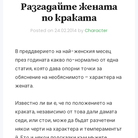
Разгадайте жената
по краката
Posted on
24.02.2014
by
Character
В преддверието на най-женския месец
през годината какво по-нормално от една
статия, която дава опорни точки за
обяснение на необяснимото – характера на
жената.
Известно ли ви е, че по положението на
краката, независимо от това дали дамата
седи, или стои, може да бъдат разчетени
някои черти на характера и темпераментът
й. Ето и някои подсказки към мъжете,