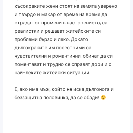
късокраките жени стоят на земята уверено
и твърдо и макар от време на време да
страдат от промени в настроението, са
реалистки и решават житейските си
проблеми бързо и леко. Докато
дългокраките им посестрими са
чувствителни и романтични, обичат да си
помечтават и трудно се справят дори и с
най-леките житейски ситуации.
Е, ако има мъж, който не иска дългонога и
беззащитна половинка, да се обади!