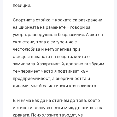
позиции.
Спортната стойка – краката са разкрачени
на ширината на раменете – говори за
умора, равнодушие и безразличие. А ако са
скръстени, това е сигурен, че е
честолюбива и нетърпелива при
осъществяването на нещата, които е
замислила. Хазартният й, доволно възбудим
темперамент често я подтикват към
предприемчивост, а енергичността и
динамизмът й са истински коз в живота.
Е, и няма как да не стигнем до това, което
истински вълнува всеки мъж, дължината на
краката. Психолозите твърдят, че