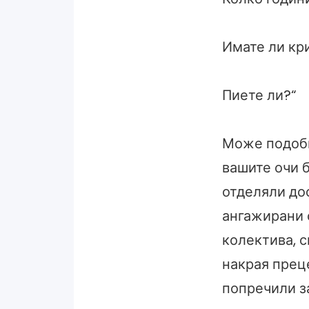
Имате ли кр
Пиете ли?“
Може подобн
вашите очи 
отделяли до
ангажирани 
колектива, 
накрая прец
попречили з