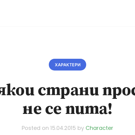
ХАРАКТЕРИ
якои страни пр
не се пита!
Posted on
15.04.2015
by
Character