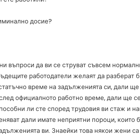
иминално досие?
и въпроси да ви се струват съвсем нормалн
бъдещите работодатели желаят да разберат б
статъчно време на задълженията си, дали ще
след официалното работно време, дали ще с
способни ли сте според трудовия ви стаж и н
еняват дали имате неприятни пороци, които 
адълженията ви. Знаейки това някои жени са