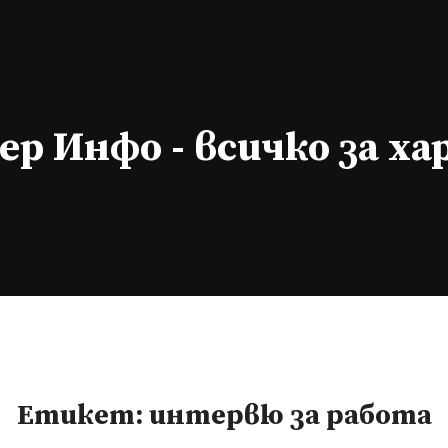
р Инфо - всичко за х
Етикет:
интервю за работа