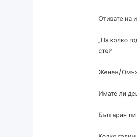
Отивате на и
„На колко г
сте?
Женен/Омъж
Имате ли де
Българин ли
Колко годин