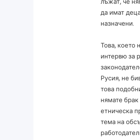
лъжат, че ня
да имат деца
назначени.
Това, което 
интервю за 
законодател
Русия, не би
това подобн
нямате брак 
етническа п
тема на обсъ
работодатели