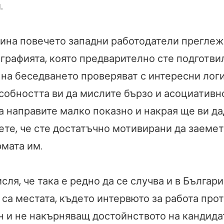
.
чина повечето западни работодатели прегле
графията, която предварително сте подготви
а на беседването проверяват с интересни лог
собността ви да мислите бързо и асоциативно
а направите малко показно и накрая ще ви д
ете, че сте достатъчно мотивирани да заеме
рмата им.
сля, че така е редно да се случва и в Българ
са местата, където интервюто за работа про
н и не накърняващ достойнството на кандидат