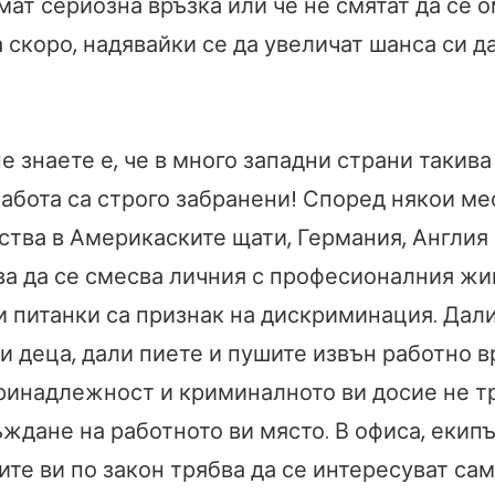
мат сериозна връзка или че не смятат да се 
 скоро, надявайки се да увеличат шанса си д
не знаете е, че в много западни страни такив
работа са строго забранени! Според някои ме
ства в Америкаските щати, Германия, Англия
ва да се смесва личния с професионалния жи
и питанки са признак на дискриминация. Дал
и деца, дали пиете и пушите извън работно в
ринадлежност и криминалното ви досие не тр
ждане на работното ви място. В офиса, екипъ
те ви по закон трябва да се интересуват са