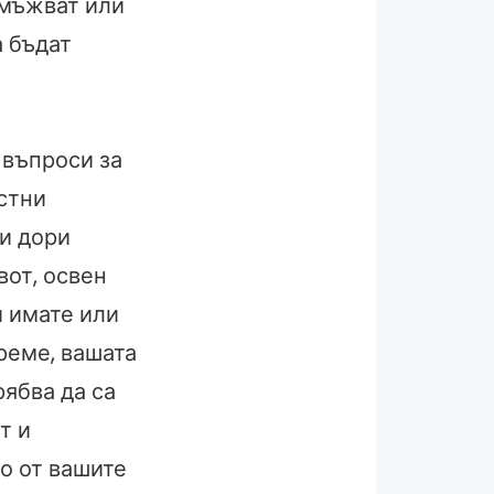
омъжват или
а бъдат
а въпроси за
стни
 и дори
вот, освен
и имате или
реме, вашата
ябва да са
т и
мо от вашите