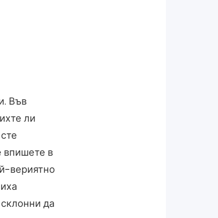
и. Във
ихте ли
 сте
е впишете в
ай-вериятно
биха
 склонни да