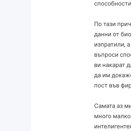
способности
По тази при
данни от био
изпратили, 
въпроси спо
ви накарат д
да им докаж
пост във фи
Самата аз ми
много малко 
интелигенте