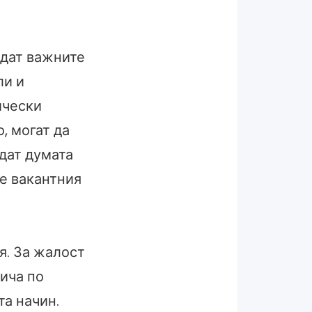
ждат важните
ли и
ически
, могат да
адат думата
те вакантния
ия. За жалост
тича по
а начин.