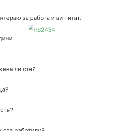
нтервю за работа и ви питат:
одини
ена ли сте?
ца?
 сте?
и сте работили?