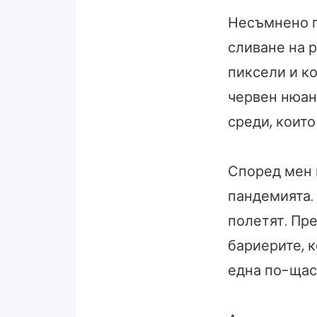
Несъмнено п
сливане на р
пиксели и к
червен нюан
среди, които
Според мен 
пандемията. 
полетят. Пр
бариерите, к
една по-щаст