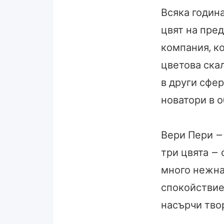
Всяка годин
цвят на пред
компания, к
цветова скал
в други сфер
новатори в о
Вери Пери – 
три цвята – 
много нежна
спокойствие.
насърчи тво