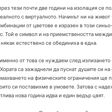
рез тези почти две години на изолация се по
еалното с виртуалното. Начинът ни на живот
омбинации от цветове е изразен в този синь
с. Той е символ и на приемствеността межди
 някак естествено се обединиха в една.
именно от това се нуждаем след излизането 
Хората са зажаднели да пуснат душите си на 
емахването на физическите ограничения ще 
оито си поставихме в умовете. Затова с наде
лива нова година идва и един ведър цвят.