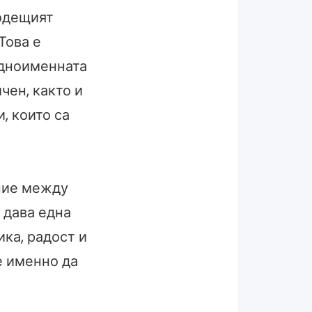
водещият
Това е
едноименната
чен, както и
, които са
ание между
 дава една
ка, радост и
е именно да