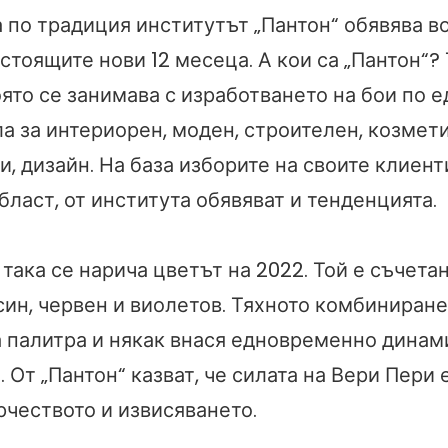
а по традиция институтът „Пантон“ обявява 
стоящите нови 12 месеца. А кои са „Пантон“? 
оято се занимава с изработването на бои по 
а за интериорен, моден, строителен, козмети
и, дизайн. На база изборите на своите клиенти
бласт, от института обявяват и тенденцията.
така се нарича цветът на 2022. Той е съчет
син, червен и виолетов. Тяхното комбиниране
 палитра и някак внася едновременно динами
 От „Пантон“ казват, че силата на Вери Пери 
рчеството и извисяването.