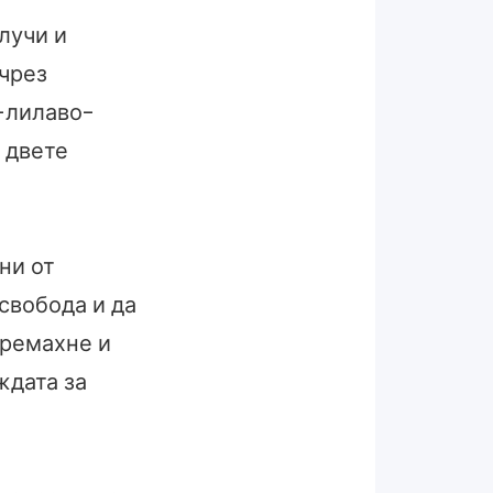
лучи и
 чрез
о-лилаво-
 двете
ни от
свобода и да
премахне и
ждата за