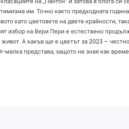
класациите на „Пантон“ и затова в блога си с
птимизма им. Точно както предходната година
вото като цветовете на двете крайности, така
ият избор на Вери Пери е естествено продъл
 живот. А какъв ще е цветът за 2023 – честно
й-малка представа, защото не зная как време