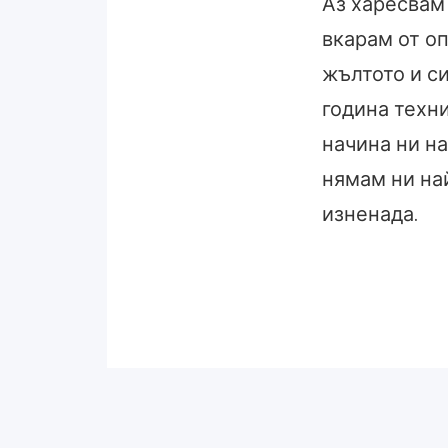
Аз харесвам 
вкарам от о
жълтото и си
година техн
начина ни на
нямам ни на
изненада.