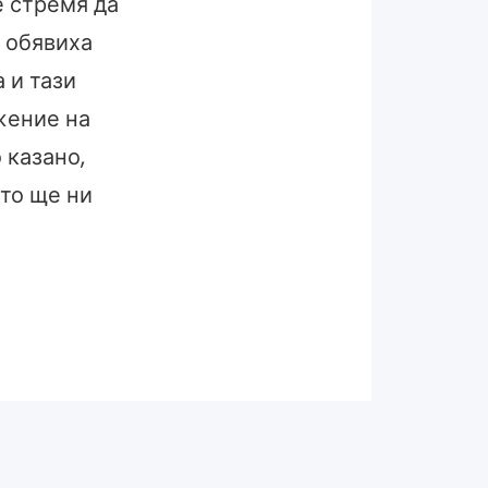
е стремя да
 обявиха
 и тази
жение на
 казано,
то ще ни