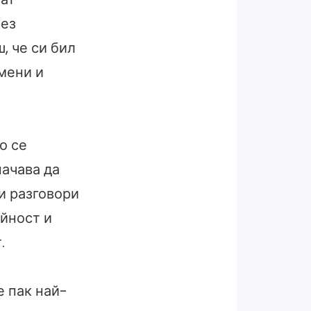
рез
, че си бил
омени и
о се
начава да
и разговори
ойност и
.
е пак най-