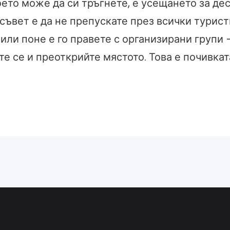
оето може да си тръгнете, е усещането за де
 съвет е да не препускате през всички турис
или поне е го правете с организирани групи 
те се и преоткрийте мястото. Това е почивкат