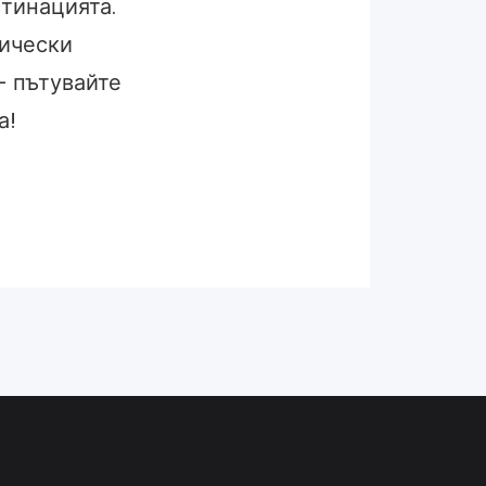
стинацията.
тически
– пътувайте
а!