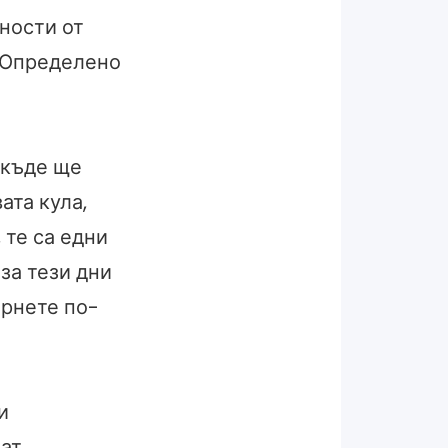
ности от
? Определено
 къде ще
ата кула,
 те са едни
за тези дни
ърнете по-
и
ват