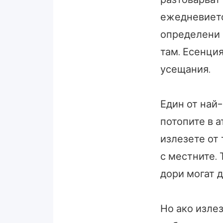
ежедневието
определени м
там. Есенция
усещания.
Един от най-
потопите в а
излезете от 
с местните. 
дори могат д
Но ако излез