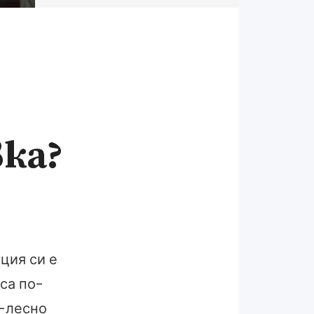
вка?
ция си е
са по-
о-лесно