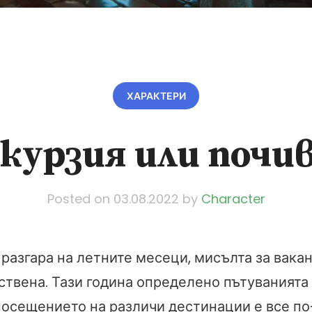
ХАРАКТЕРИ
курзия или почи
Posted on
03.08.2022
by
Character
 разгара на летните месеци, мисълта за вакан
ствена. Тази година определено пътуванията 
посещението на различи дестинации е все п