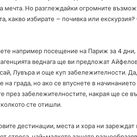
 мечта. Но разглеждайки огромните възмож
та, какво избирате – почивка или екскурзия
рете например посещение на Париж за 4 дни,
 агенцията веднага ще ви предложат Айфелов
ай, Лувъра и още куп забележителности. Да,
 на града, но ако се впуснете в начинанието 
те през забележителностите, накрая ще се в
тколкото сте отишли.
овите дестинации, места и хора ни зареждат 
 от стреса, най-малкото защото разнообразя