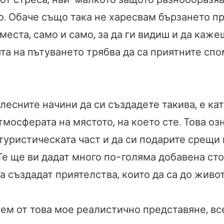
. Обаче също така не харесвам бързането п
еста, само и само, за да ги видиш и да кажеш
та на пътуването трябва да са приятните сп
лесните начини да си създадете такива, е кат
тмосферата на мястото, на което сте. Това оз
туристическата част и да си подарите срещи 
Те ще ви дадат много по-голяма добавена ст
а създадат приятелства, които да са до живот
ем от това мое реалистично представяне, вс