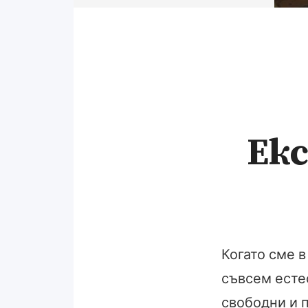
Екс
Когато сме в
съвсем есте
свободни и 