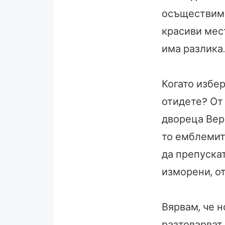
осъществима
красиви мес
има разлика.
Когато избе
отидете? От
двореца Верс
то емблемите
да препуска
изморени, о
Вярвам, че н
разтоварват