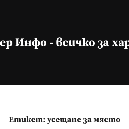
р Инфо - всичко за х
Етикет:
усещане за място