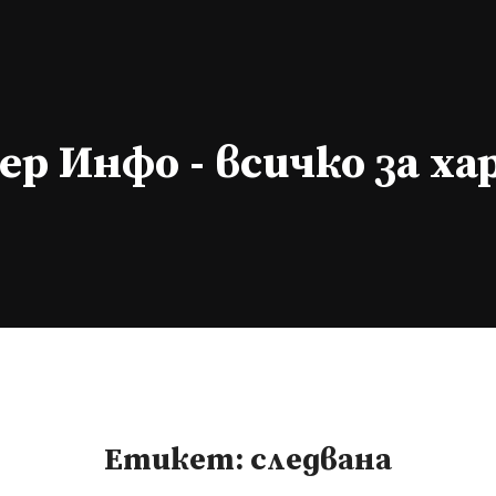
р Инфо - всичко за х
Етикет:
следвана