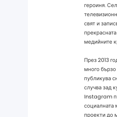
героиня. Сел
телевизионн
свят и запис
прекрасната 
медийните к
През 2013 г
много бързо
публикува с
случва зад к
Instagram п
социалната 
проекти до м