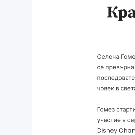
Кра
Селена Гомез
се превърна
последовате
човек в свет
Гомез старт
участие в се
Disney Chann