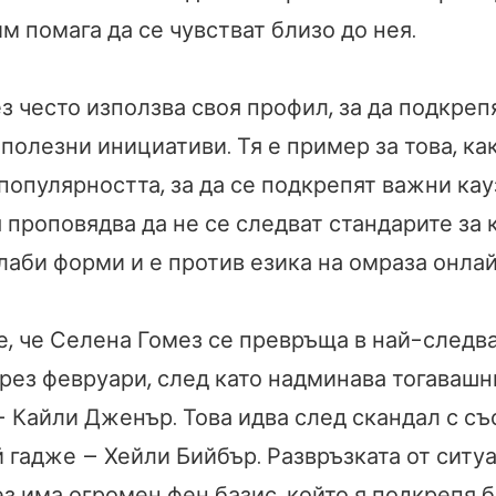
м помага да се чувстват близо до нея.
 често използва своя профил, за да подкрепя
олезни инициативи. Тя е пример за това, ка
популярността, за да се подкрепят важни кау
проповядва да не се следват стандарите за 
лаби форми и е против езика на омраза онлай
е, че Селена Гомез се превръща в най-следва
рез февруари, след като надминава тогавашн
– Кайли Дженър. Това идва след скандал с съ
 гадже – Хейли Бийбър. Развръзката от ситуа
ез има огромен фен базис, който я подкрепя 