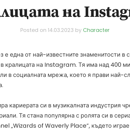
лицата на Insta
Posted on
14.03.2023
by
Character
 е една от най-известните знаменитости в с
 в кралицата на Instagram. Тя има над 400 м
ли в социалната мрежа, което я прави най-с
а.
ира кариерата си в музикалната индустрия чр
риали. Тя стана популярна с ролята си в сери
el „Wizards of Waverly Place“, където играе