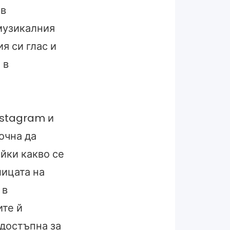
 в
музикалния
я си глас и
 в
nstagram и
очна да
йки какво се
лицата на
 в
ите й
 достъпна за