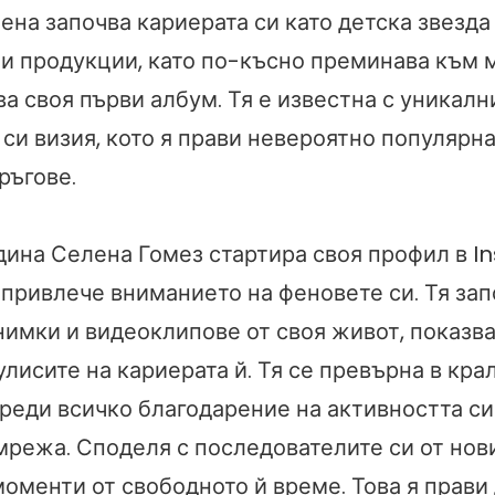
ена започва кариерата си като детска звезда
и продукции, като по-късно преминава към 
ва своя първи албум. Тя е известна с уникални
си визия, кото я прави невероятно популярна
ръгове.
одина Селена Гомез стартира своя профил в I
 привлече вниманието на феновете си. Тя зап
нимки и видеоклипове от своя живот, показва
улисите на кариерата й. Тя се превърна в кра
реди всичко благодарение на активността си
мрежа. Споделя с последователите си от нов
оменти от свободното й време. Това я прави