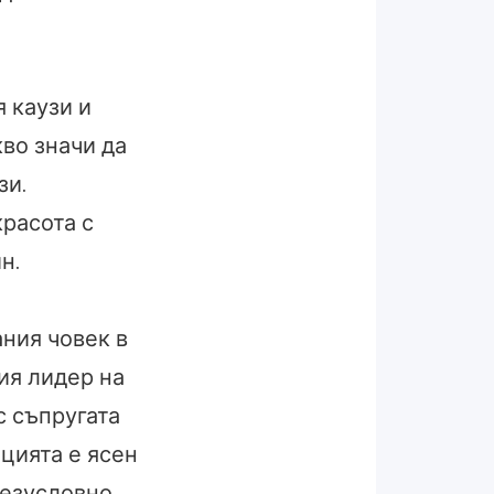
 каузи и
кво значи да
зи.
красота с
н.
ния човек в
ия лидер на
с съпругата
цията е ясен
безусловно.