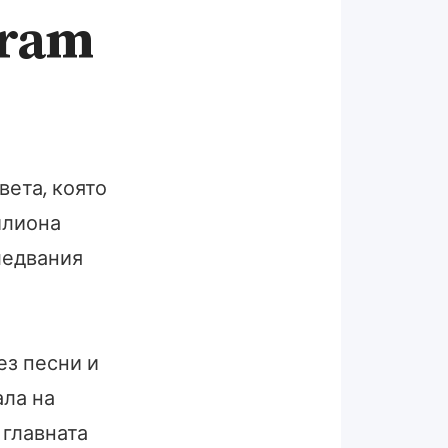
gram
вета, която
илиона
ледвания
ез песни и
ала на
 главната