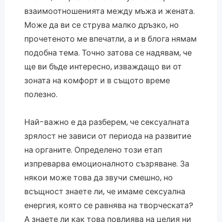
взаимоотношенията между мъжа и жената.
Може да ви се струва малко дръзко, но
прочетеното ме впечатли, а и в блога нямам
подобна тема. Точно затова се надявам, че
ще ви бъде интересно, изваждащо ви от
зоната на комфорт и в същото време
полезно.
Най-важно е да разберем, че сексуалната
зрялост не зависи от периода на развитие
на органите. Определено този етап
изпреварва емоционалното съзряване. За
някои може това да звучи смешно, но
всъщност знаете ли, че имаме сексуална
енергия, която се равнява на творческата?
А знаете ли как това повлиява на целия ни