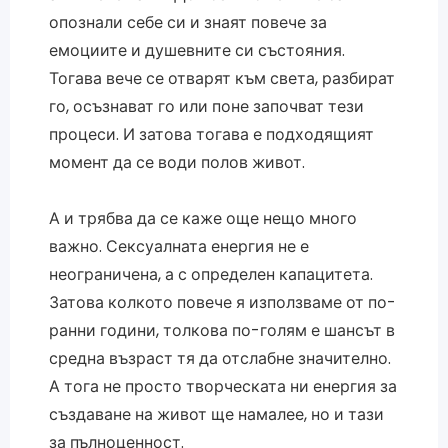
опознали себе си и знаят повече за
емоциите и душевните си състояния.
Тогава вече се отварят към света, разбират
го, осъзнават го или поне започват тези
процеси. И затова тогава е подходящият
момент да се води полов живот.
А и трябва да се каже още нещо много
важно. Сексуалната енергия не е
неограничена, а с определен капацитета.
Затова колкото повече я използваме от по-
ранни години, толкова по-голям е шансът в
средна възраст тя да отслабне значително.
А тога не просто творческата ни енергия за
създаване на живот ще намалее, но и тази
за пълноценност.