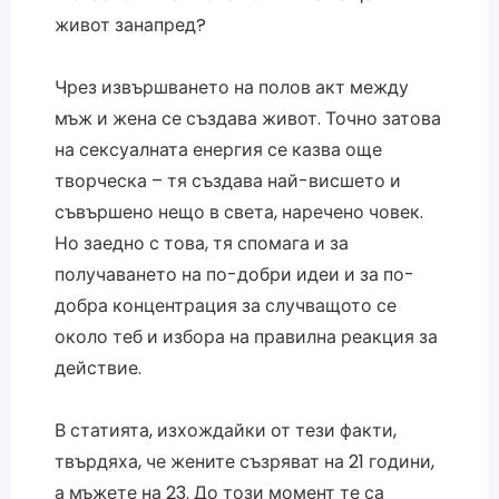
живот занапред?
Чрез извършването на полов акт между
мъж и жена се създава живот. Точно затова
на сексуалната енергия се казва още
творческа – тя създава най-висшето и
съвършено нещо в света, наречено човек.
Но заедно с това, тя спомага и за
получаването на по-добри идеи и за по-
добра концентрация за случващото се
около теб и избора на правилна реакция за
действие.
В статията, изхождайки от тези факти,
твърдяха, че жените съзряват на 21 години,
а мъжете на 23. До този момент те са