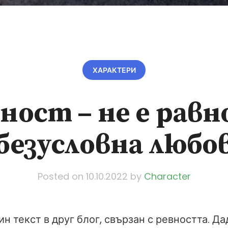
ХАРАКТЕРИ
ност – не е равн
безусловна любо
Posted on
10.10.2022
by
Character
н текст в друг блог, свързан с ревността. Да