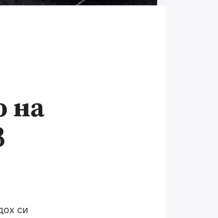
о на
в
дох си