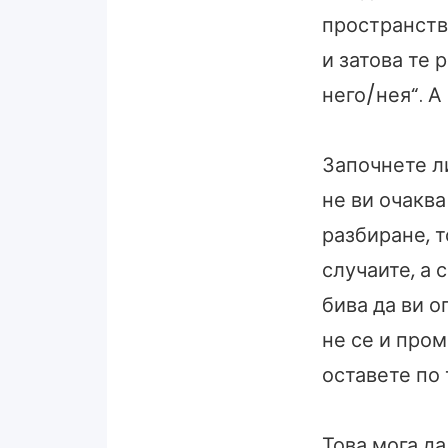
пространство
и затова те 
него/нея“. А
Започнете ли
не ви очаква
разбиране, т
случаите, а 
бива да ви о
не се и пром
оставете по 
Това мога да