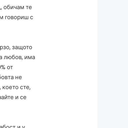
„ обичам те
ом говориш с
рзо, защото
а любов, има
0% от
бовта не
 което сте,
айте и се
абост и у