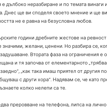
я е дълбоко неразбиране и по темата винаги 
а. Днес ще ви споделя своето мнение и ще ви
остта не е равна на безусловна любов.
рските години дребните жестове на ревност 
 значими, желани, ценени. Но разбира се, ког
езадушаване. Втората фаза на ограничения е 
ещана и тя започва от елементарното „трябв
заедно“, „как така имаш приятел от другия по
бщуваш с други хора“. Надявам се, че като п
ъзнаете колко нелепи са те.
едва преровване на телефона, липса на лично