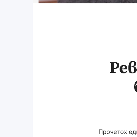
Рев
Прочетох еди