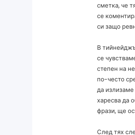
сметка, че т
се коментир
си защо ревн
В тийнейджъ
се чувстваме
степен на н
по-често ср
да излизаме 
харесва да о
фрази, ще ос
След тях сл