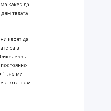
има какво да
 дам тезата
ни карат да
ато са в
обикновено
а постоянно
л“, „не ми
рочетете тези