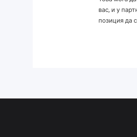
вас, и у пар
позиция да с