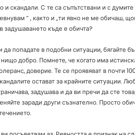
 и скандали. С те са съпътствани и с думите 
ревнувам “ , както и „ти явно не ме обичаш, щ
 в задушаването къде е обичта?
 да попадате в подобни ситуации, бягайте бъ
 нищо добро. Помнете, че когато има истинск
олеранс, доверие. Те се проявяват в почти 10
скандалите остават за крайните ситуации. Лю
граничава, задушава и да ви пречи да сте това,
еняйте заради други съзнателно. Просто обич
течението.
 ви посъветвам аз. Ревността е признак на сл