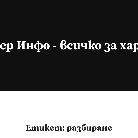
р Инфо - всичко за х
Етикет:
разбиране