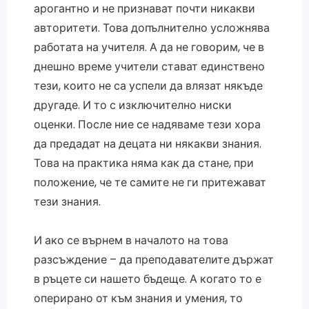
арогантно и не признават почти никакви
авторитети. Това допълнително усложнява
работата на учителя. А да не говорим, че в
днешно време учители стават единствено
тези, които не са успели да влязат някъде
другаде. И то с изключително ниски
оценки. После ние се надяваме тези хора
да предадат на децата ни някакви знания.
Това на практика няма как да стане, при
положение, че те самите не ги притежават
тези знания.
И ако се върнем в началото на това
разсъждение – да преподавателите държат
в ръцете си нашето бъдеще. А когато то е
оперирано от към знания и умения, то