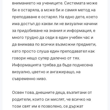
вниманието на учениците. Системата може
би е остаряла, а може би и самия метод на
преподаване е остарял. На едно дете, което
има достъп до какви ли не визуални начини
за придобиване на знания и информация, е
много трудно да седи в един учебен час и
да внимава по всички възможни предмети,
като просто слуша един преподавател как
говори нещо супер далечно от тях.
Информацията трябва да бъде поднесена
визуално, цветно и ангажиращо, на
съвременно ниво.
Освен това, днешните деца, възпитани от
родители, които си мислят, че всичко на
този свят им е позволено, се държат