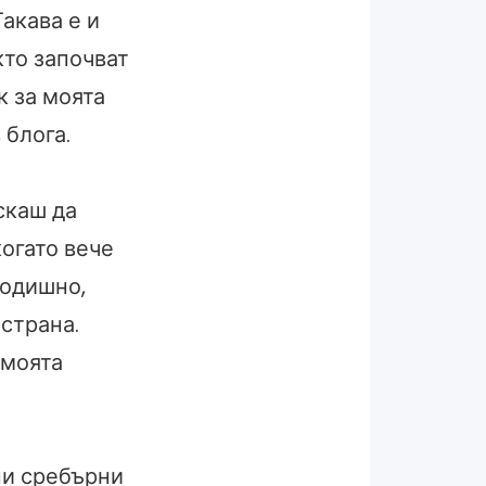
акава е и
кто започват
к за моята
 блога.
скаш да
когато вече
годишно,
 страна.
 моята
ни сребърни