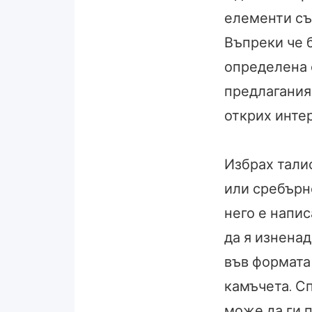
елементи съ
Въпреки че б
определена 
предлагания
открих инте
Избрах тали
или сребърно
него е напи
да я изнена
във формата 
камъчета. Сп
може да ги п