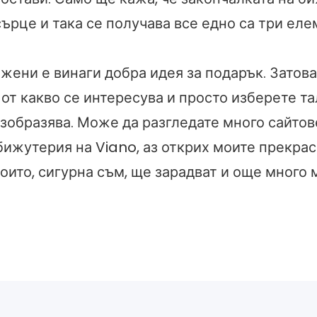
ърце и така се получава все едно са три еле
жени е винаги добра идея за подарък. Затов
от какво се интересува и просто изберете т
изобразява. Може да разгледате много сайтове
бижутерия на Viano, аз открих моите прекра
оито, сигурна съм, ще зарадват и още много 