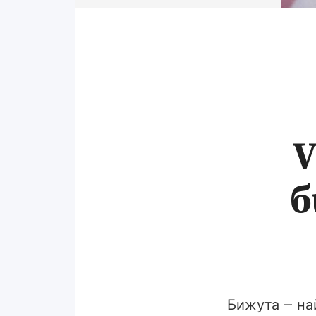
V
б
Бижута – на