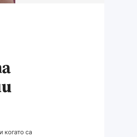
та
ни
 когато са