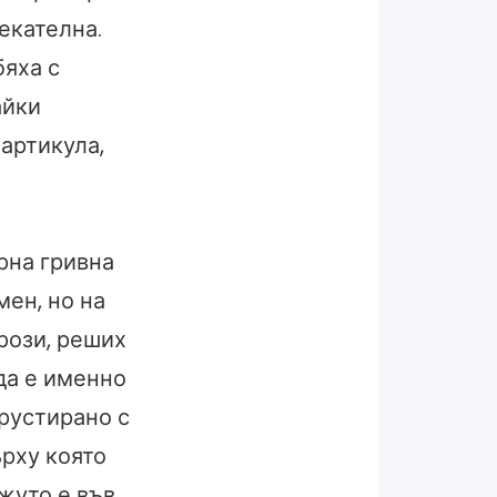
екателна.
бяха с
айки
артикула,
рна гривна
мен, но на
рози, реших
да е именно
крустирано с
ърху която
жуто е във