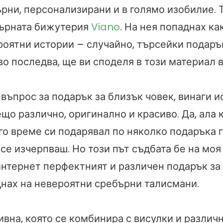
рни, персонализирани и в голямо изобилие. Т
ърната бижутерия
Viano
. На нея попаднах ка
роятни истории – случайно, търсейки подаръ
во последва, ще ви споделя в този материал в
 въпрос за подарък за близък човек, винаги и
о различно, оригинално и красиво. Да, ала 
го време си подарявал по няколко подаръка 
се изчерпваш. Но този път съдбата бе на моя
интернет перфектният и различен подарък за
днах на невероятни сребърни талисмани.
ивна, която се комбинира с висулки и различ