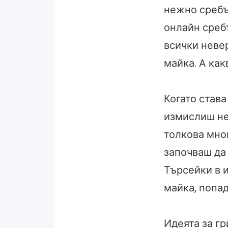
нежно сребъ
онлайн среб
всички неве
майка. А как
Когато става
измислиш нещ
толкова мно
започваш да 
Търсейки в 
майка, попа
Идеята за гр