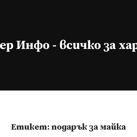
р Инфо - всичко за х
Етикет:
подарък за майка