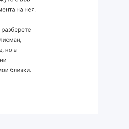
мента на нея.
а разберете
алисман,
, но в
сни
мои близки.