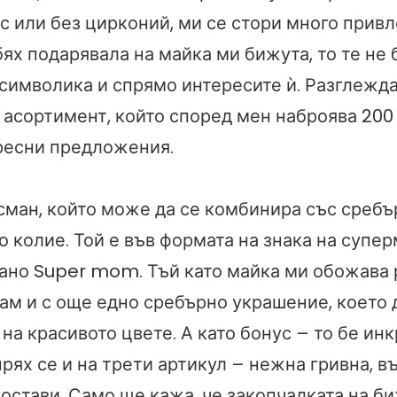
с или без цирконий, ми се стори много привл
ях подарявала на майка ми бижута, то те не 
символика и спрямо интересите ѝ. Разглежд
 асортимент, който според мен наброява 200 
ресни предложения.
сман, който може да се комбинира със сребъ
 колие. Той е във формата на знака на супер
сано Super mom. Тъй като майка ми обожава 
дам и с още едно сребърно украшение, което 
на красивото цвете. А като бонус – то бе ин
рях се и на трети артикул – нежна гривна, в
остави. Само ще кажа, че закопчалката на би