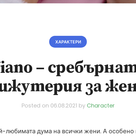
ХАРАКТЕРИ
iano – сребърна
ижутерия за же
Posted on
06.08.2021
by
Character
й-любимата дума на всички жени. А особено и