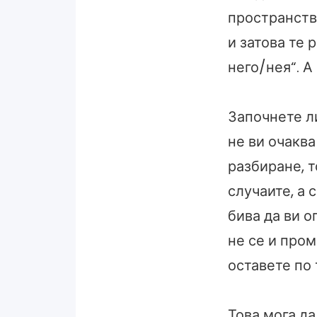
пространство
и затова те 
него/нея“. А
Започнете ли
не ви очаква
разбиране, т
случаите, а 
бива да ви о
не се и пром
оставете по 
Това мога да