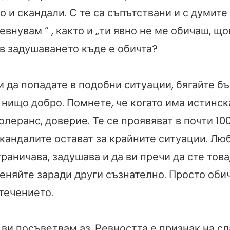
 и скандали. С те са съпътствани и с думите 
ревнувам “ , както и „ти явно не ме обичаш, щ
 в задушаването къде е обичта?
 да попадате в подобни ситуации, бягайте бъ
 нищо добро. Помнете, че когато има истинск
олеранс, доверие. Те се проявяват в почти 10
скандалите остават за крайните ситуации. Лю
граничава, задушава и да ви пречи да сте това,
еняйте заради други съзнателно. Просто обич
течението.
 ви посъветвам аз. Ревността е признак на сл