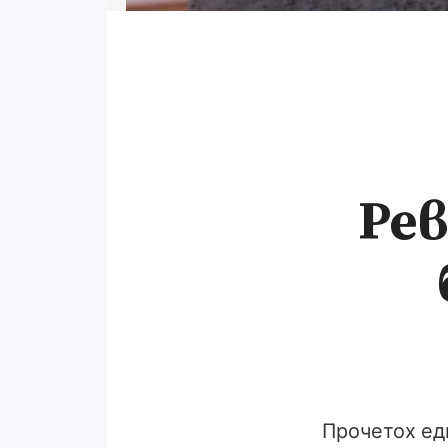
Рев
Прочетох еди