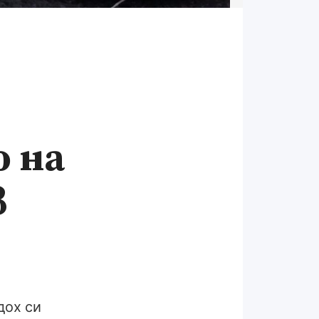
о на
в
дох си