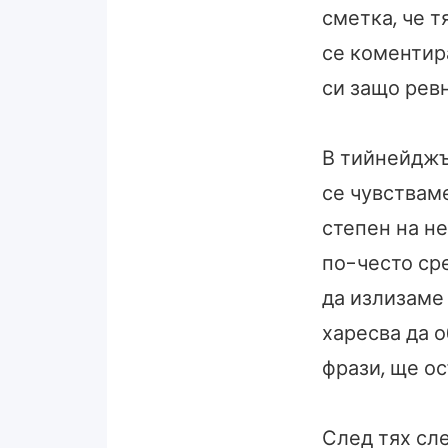
сметка, че т
се коментир
си защо ревн
В тийнейджъ
се чувстваме
степен на н
по-често ср
да излизаме 
харесва да о
фрази, ще ос
След тях сл