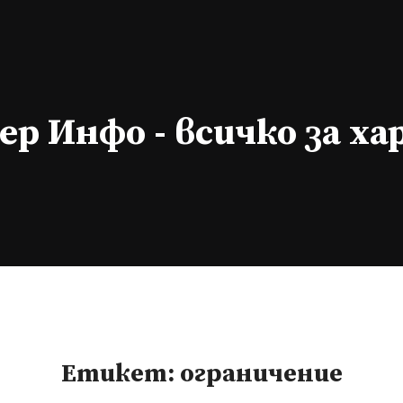
р Инфо - всичко за х
Етикет:
ограничение