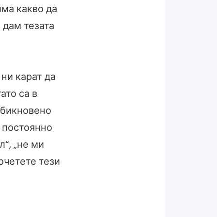
има какво да
 дам тезата
ни карат да
ато са в
обикновено
а постоянно
л“, „не ми
рочетете тези