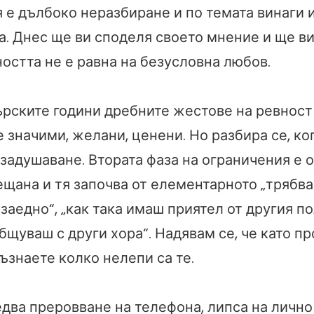
я е дълбоко неразбиране и по темата винаги 
а. Днес ще ви споделя своето мнение и ще ви
остта не е равна на безусловна любов.
рските години дребните жестове на ревност 
 значими, желани, ценени. Но разбира се, ког
езадушаване. Втората фаза на ограничения е 
ещана и тя започва от елементарното „трябв
заедно“, „как така имаш приятел от другия по
бщуваш с други хора“. Надявам се, че като п
ъзнаете колко нелепи са те.
едва преровване на телефона, липса на лично