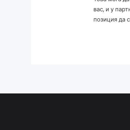
вас, и у пар
позиция да с