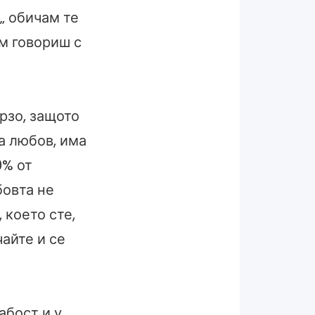
„ обичам те
ом говориш с
рзо, защото
а любов, има
0% от
бовта не
 което сте,
айте и се
абост и у