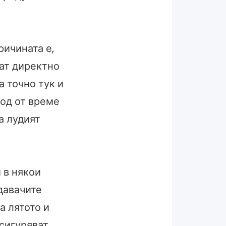
ричината е,
ват директно
а точно тук и
иод от време
а лудият
 в някои
давачите
а лятото и
осигуряват