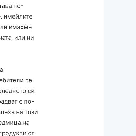
тава по-
е, имейлите
али имахме
ата, или ни
а
ебители се
оледното си
радват с по-
спеха на този
седмица на
продукти от