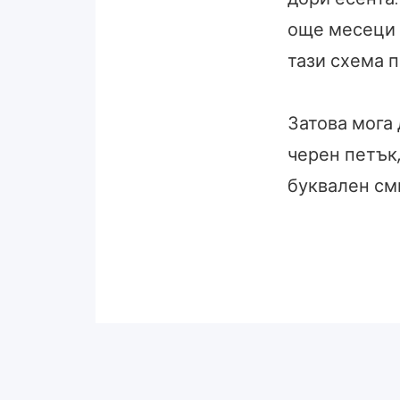
още месеци 
тази схема 
Затова мога 
черен петък,
буквален см