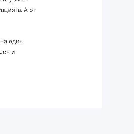
ацията. А от
 на един
сен и