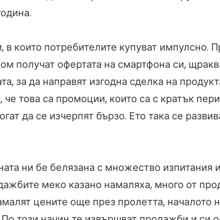
година.
и, в които потребителите купуват импулсно. П
щом получат офертата на смартфона си, щрак
та, за да направят изгодна сделка на продукт
е, че това са промоции, които са с кратък пер
огат да се изчерпят бързо. Ето така се развив
ната ни бе белязана с множество изпитания и
дажбите меко казано намаляха, много от про
малят цените още през пролетта, началото н
 По този начин те извършват продажби и си 