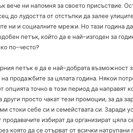
ък вече ни напомня за своето присъствие. Ос
ец до лудостта от отстъпки да залее улицит
ите ни и социалните мрежи. Но тази година д
добен петък, който да е най-изгоден за годин
лко по-често?
ерния петък е да е най-добрата възможност з
 на продажбите за цялата година. Някои потр
т опцията точно в този период да направят к
а други просто чакат тези промоции, за да за
ми стоки себе си и семействата си. Заради у
т продавачите избират да организират цяла 
ез която да се отърват от всички натрупани 