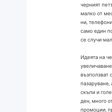
черният пет
малко от мес
ни, телефон
само един по
се случи ма
Идеята на ч
увеличаване
възползват о
пазаруване, 
скъпи и голе
ден, много о
промоции, пр