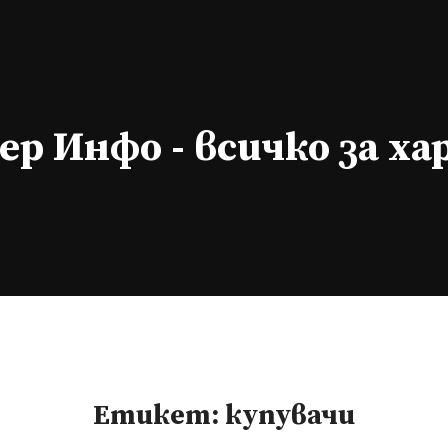
р Инфо - всичко за х
Етикет:
купувачи