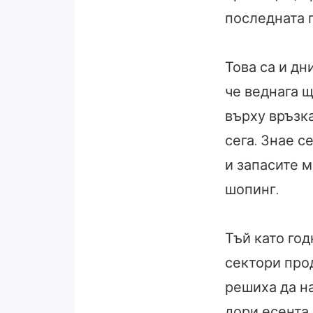
последната 
Това са и дн
че веднага 
върху връзка
сега. Знае с
и запасите м
шопинг.
Тъй като год
сектори про
решиха да на
дори есента.