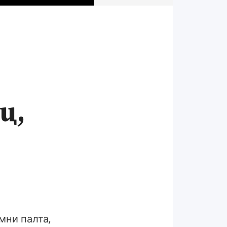
ц,
мни палта,