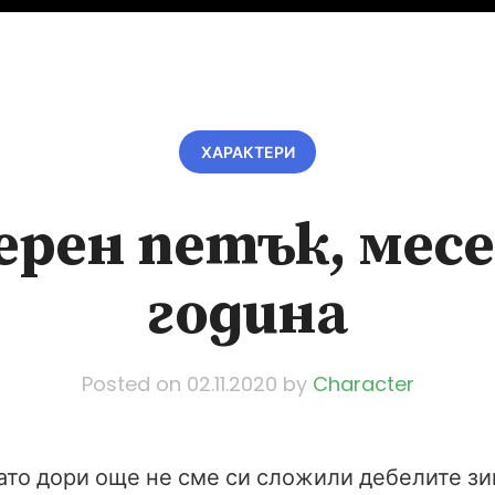
ХАРАКТЕРИ
ерен петък, месе
година
Posted on
02.11.2020
by
Character
гато дори още не сме си сложили дебелите зи