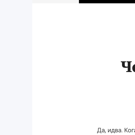
Ч
Да, идва. Ко