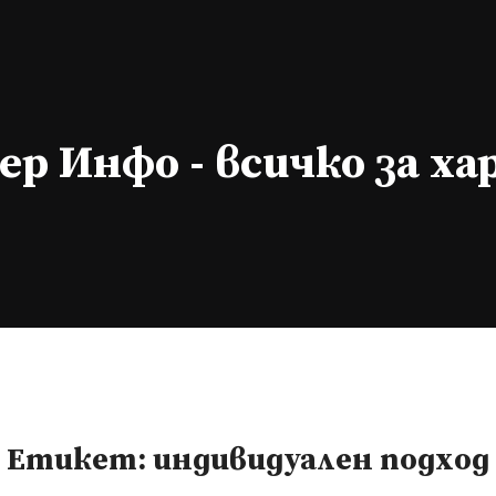
р Инфо - всичко за х
Етикет:
индивидуален подход