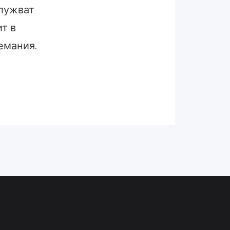
служват
т в
емания.