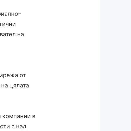
риално-
тични
вател на
 мрежа от
 на цялата
и компании в
оти с над