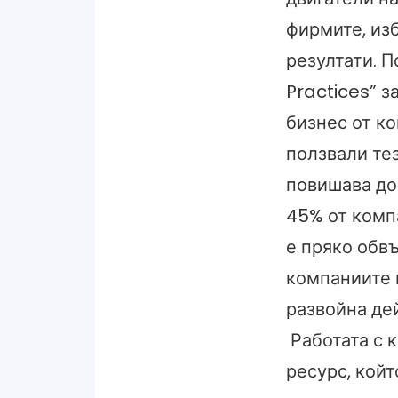
фирмите, из
резултати. 
Practices” з
бизнес от к
ползвали те
повишава до
45% от комп
е пряко обвъ
компаниите 
развойна дей
Работата с 
ресурс, койт