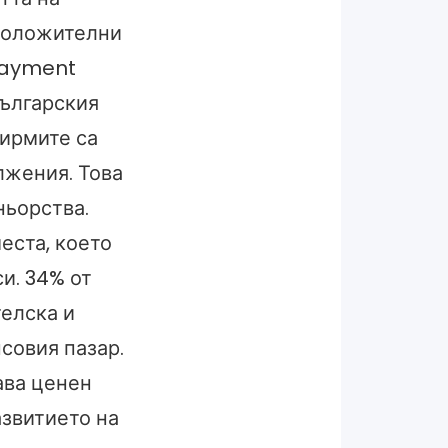
 положителни
 Payment
българския
фирмите са
лжения. Това
ньорства.
еста, което
и. 34% от
елска и
совия пазар.
ва ценен
азвитието на