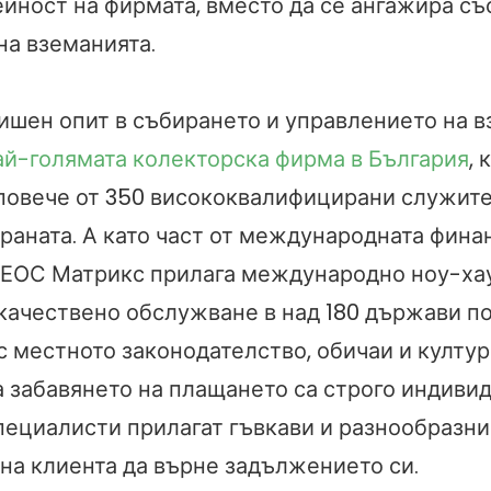
ейност на фирмата, вместо да се ангажира съ
на вземанията.
дишен опит в събирането и управлението на 
ай-голямата колекторска фирма в България
, 
 повече от 350 висококвалифицирани служите
траната. А като част от международната фина
 ЕОС Матрикс прилага международно ноу-хау
качествено обслужване в над 180 държави по
с местното законодателство, обичаи и култур
а забавянето на плащането са строго индивид
пециалисти прилагат гъвкави и разнообразни
 на клиента да върне задължението си.