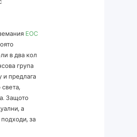
с
вземания
ЕОС
която
ли в два кол
нсова група
 и предлага
 света,
а. Защото
уални, а
 подходи, за