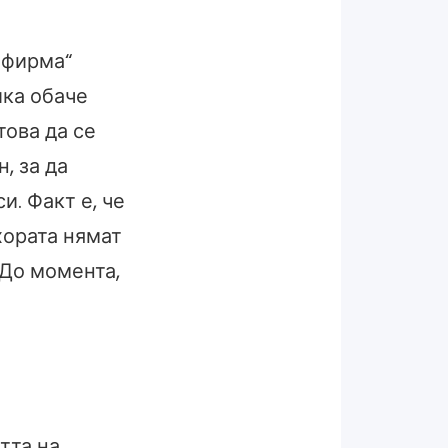
 фирма“
ика обаче
това да се
, за да
и. Факт е, че
хората нямат
 До момента,
тта на