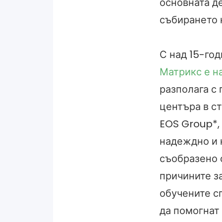
основната д
събирането 
С над 15-го
Матрикс е н
разполага с
центъра в с
EOS Group*,
надеждно и 
съобразено 
причините з
обучените с
да помогнат