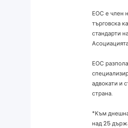
ЕОС е член н
търговска к
стандарти на
Асоциацията
ЕОС разпола
специализир
адвокати и 
страна.
*Към днешна
над 25 държ