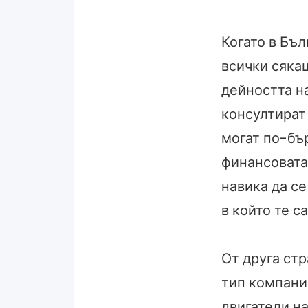
Когато в Бъ
всички сяка
дейността на
консултират
могат по-бър
финансовата 
навика да с
в който те с
От друга ст
тип компани
двигатели н