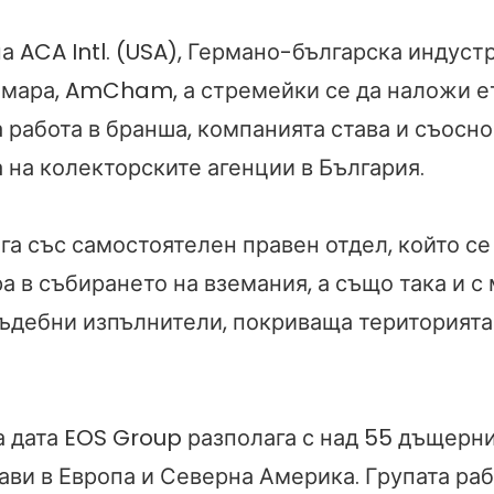
а ACA Intl. (USA), Германо-българска индуст
амара, AmCham, а стремейки се да наложи е
 работа в бранша, компанията става и съосно
 на колекторските агенции в България.
га със самостоятелен правен отдел, който се
а в събирането на вземания, а също така и с
съдебни изпълнители, покриваща територията
 дата EOS Group разполага с над 55 дъщерн
ави в Европа и Северна Америка. Групата раб