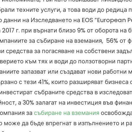
брали техните услуги, а това води до редица
По данни на Изследването на EOS “European
а 2017 г. при върнати близо 9% от оборота на 
омпаниите за събиране на вземания, 56% от 
зи средства за погасяване на собствени задъ
верието към тях и води до ползотворни парт
аниите запазват или създават нови работни м
рзано с тези 41%, които разширяват бизнеса с
инвестират събраните средства в изследоват
ност, а 30% залагат на инвестиция във финан
компания за
събиране на вземания
освобожда
о може да бъде впрегнат в изпълнението и р