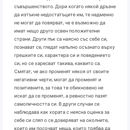
съвършенството. Дори когато някой дръзне
да изтъкне недостатъците им, те надменно
не могат да повярват, че е възможно да
имат нещо друго освен положителни
страни. Други пък са наясно със себе си,
познават се, гледат напълно осъзнато върху
грешките си, характера си и поведението
си, но се харесват такива, каквито са.
Смятат, че ако променят някоя от своите
негативни черти, могат да променят и
позитивните, за това те обикновено не
искат да се променят, а ревностно пазят
самоличността си. В други случаи се
наблюдава как хората с неясна оценка за
себе си сляп о се доверяват на околните,
които им посочват неща, които трябва да