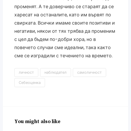
променят. А те доверчиво се стараят да се
харесат на останалите, като им вървят по
свирката. Всички имаме своите позитиви и
негативи, някои от тях трябва да променим
с цел да бъдем по-добри хора, но в
повечето случаи сме идеални, така както
сме се изградили с течението на времето.
личност
наблюдател
самоличност
Себеоценка
You might also like