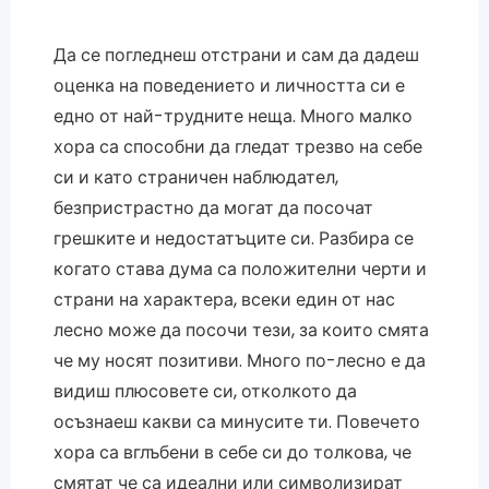
Да се погледнеш отстрани и сам да дадеш
оценка на поведението и личността си е
едно от най-трудните неща. Много малко
хора са способни да гледат трезво на себе
си и като страничен наблюдател,
безпристрастно да могат да посочат
грешките и недостатъците си. Разбира се
когато става дума са положителни черти и
страни на характера, всеки един от нас
лесно може да посочи тези, за които смята
че му носят позитиви. Много по-лесно е да
видиш плюсовете си, отколкото да
осъзнаеш какви са минусите ти. Повечето
хора са вглъбени в себе си до толкова, че
смятат че са идеални или символизират