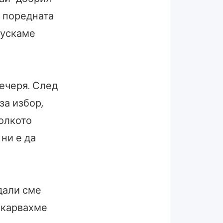
 поредната
пускаме
ечеря. След
за избор,
Колкото
ни е да
дали сме
екарвахме