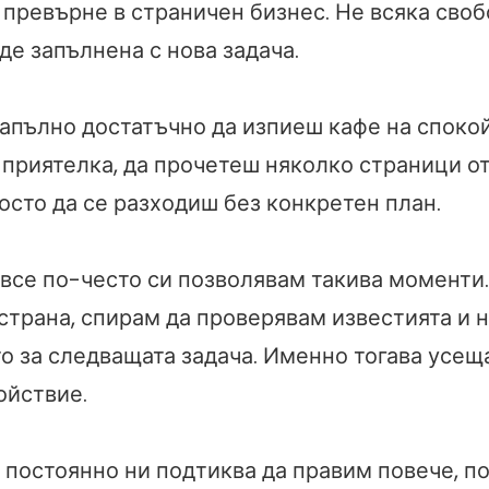
е превърне в страничен бизнес. Не всяка сво
де запълнена с нова задача.
напълно достатъчно да изпиеш кафе на спокой
 приятелка, да прочетеш няколко страници о
осто да се разходиш без конкретен план.
все по-често си позволявам такива моменти
страна, спирам да проверявам известията и 
о за следващата задача. Именно тогава усещ
ойствие.
о постоянно ни подтиква да правим повече, п