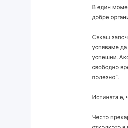
В един момен
добре орган
Сякаш започ
успяваме да
успешни. Ак
свободно вре
полезно“.
Истината е, 
Често прека
отколкото в