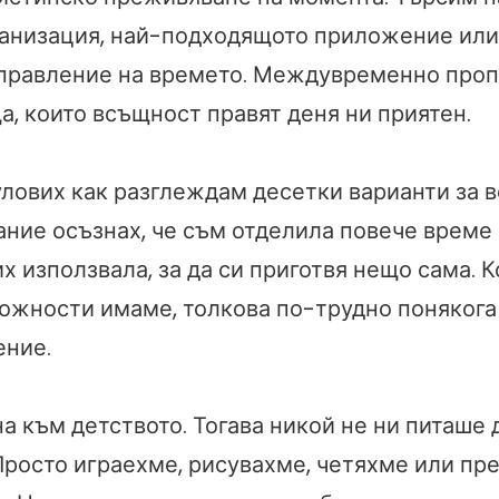
ганизация, най-подходящото приложение или
управление на времето. Междувременно про
а, които всъщност правят деня ни приятен.
улових как разглеждам десетки варианти за в
ние осъзнах, че съм отделила повече време 
х използвала, за да си приготвя нещо сама. 
ожности имаме, толкова по-трудно понякога 
ение.
а към детството. Тогава никой не ни питаше 
Просто играехме, рисувахме, четяхме или пр