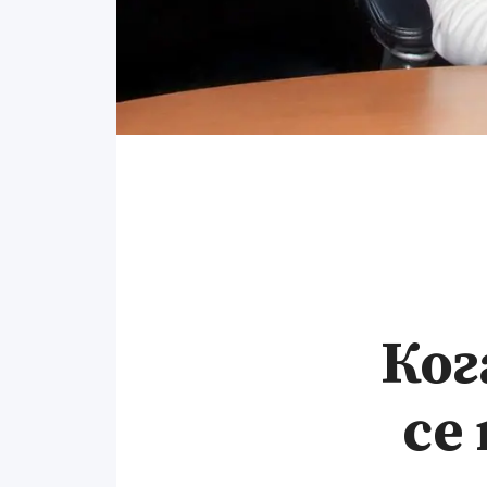
Ког
се