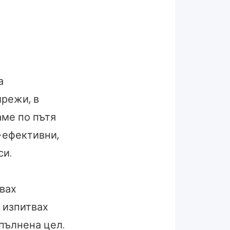
а
мрежи, в
аме по пътя
о-ефективни,
си.
звах
 изпитвах
пълнена цел.