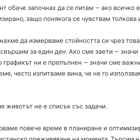
т обаче започнах да се питам – ако всичко 
изирано, защо понякога се чувствам толкова
нахме да измерваме стойността си чрез това
 свършим за един ден. Ако сме заети – значи
о графикът ни е препълнен – значи сме важн
ме, често изпитваме вина, че не го използва
че животът не е списък със задачи.
рваме повече време в планиране и оптимизи
 истинско преживяване на момента. Търсим 