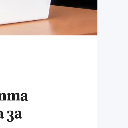
стта
 за