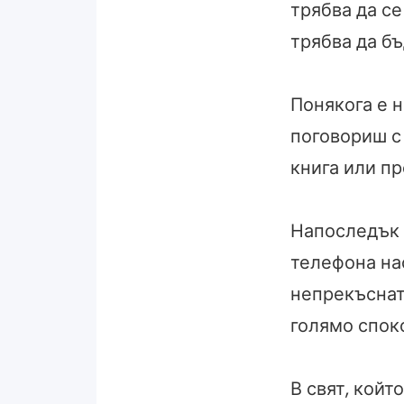
трябва да с
трябва да бъ
Понякога е 
поговориш с
книга или пр
Напоследък 
телефона на
непрекъснат
голямо спок
В свят, койт