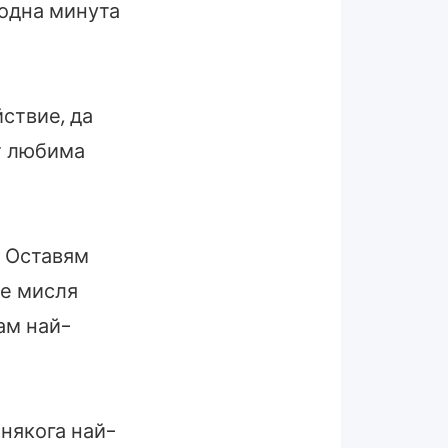
бодна минута
ствие, да
т любима
. Оставям
не мисля
ам най-
онякога най-