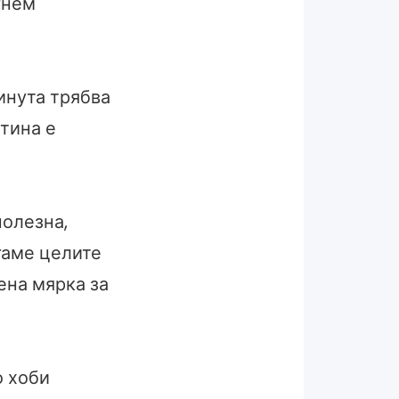
гнем
инута трябва
тина е
полезна,
гаме целите
ена мярка за
о хоби