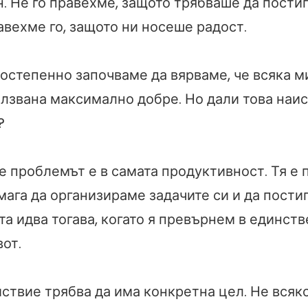
н. Не го правехме, защото трябваше да пости
авехме го, защото ни носеше радост.
постепенно започваме да вярваме, че всяка м
олзвана максимално добре. Но дали това наис
?
е проблемът е в самата продуктивност. Тя е 
мага да организираме задачите си и да пости
та идва тогава, когато я превърнем в единств
от.
ствие трябва да има конкретна цел. Не всяк