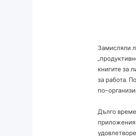
Замисляли л
„продуктивн
книгите за л
за работа. П
по-организи
Дълго време 
приложения 
удовлетворе