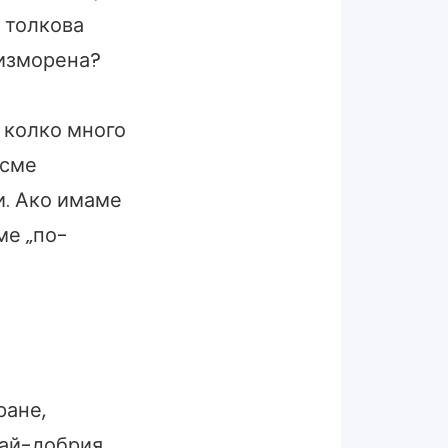
е толкова
 изморена?
 колко много
 сме
и. Ако имаме
ме „по-
ране,
най-добрия