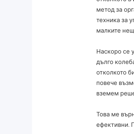
метод за ор
техника за 
малките нещ
Наскоро се 
дълго колеба
отколкото би
повече възм
вземем реш
Това ме върн
ефективни. 