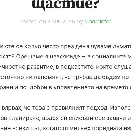
щастие?
Posted on
23.05.2026
by
Character
и сте се колко често през деня чуваме думат
ост“? Срещаме я навсякъде – в социалните 
ичностно развитие, в подкастите, които слуш
остоянно ни напомнят, че трябва да бъдем п
рани и по-добри в управлението на времето 
вярвах, че това е правилният подход. Изпол
за планиране, водех си списъци със задачи и
ние всеки път, когато отметнех поредната из