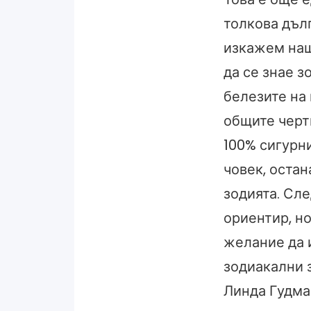
толкова дълг
изкажем наш
да се знае з
белезите на 
общите черти
100% сигурни
човек, остан
зодията. Сл
ориентир, но
желание да 
зодиакални з
Линда Гудман