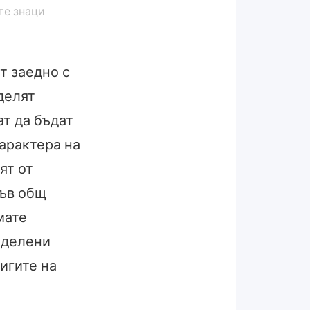
те знаци
т заедно с
делят
ат да бъдат
характера на
ят от
къв общ
мате
еделени
игите на