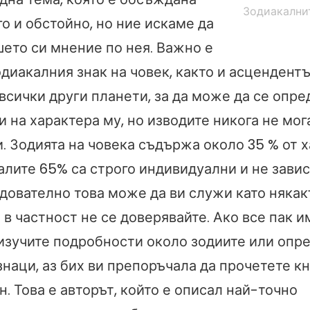
Зодиакални
о и обстойно, но ние искаме да
ето си мнение по нея. Важно е
одиакалния знак на човек, както и асцендентъ
всички други планети, за да може да се опре
 на характера му, но изводите никога не мог
. Зодията на човека съдържа около 35 % от 
алите 65% са строго индивидуални и не завис
едователно това може да ви служи като няка
 в частност не се доверявайте. Ако все пак и
изучите подробности около зодиите или опр
наци, аз бих ви препоръчала да прочетете кн
. Това е авторът, който е описал най-точно