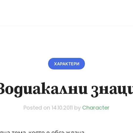
ХАРАКТЕРИ
Зодиакални знац
Posted on
14.10.2011
by
Character
една тема, която е обсъждана