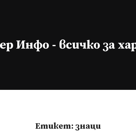
р Инфо - всичко за х
Етикет:
знаци