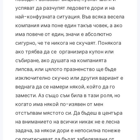
успяват да разчупят ледовете дори и на
най-конфузната ситуация. Във всяка весела
компания има поне един такъв човек, а ако
има повече от един, значи е абсолютно
сигурно, че те никога не скучаят. Понякога
ако трябва да се организира купон или
събиране, ако душата на компанията
липсва, или цялото празненство ще бъде
изключително скучно или другия вариант е
веднага да се намери някой, който да го
замести. Аз също съм била в тази роля, но
когато има някой по-изявен от мен
отстъпвам мястото си. Да бъдеш в центъра
на вниманието на всички никак не е лесна
задача, за някои дори е непосилна понеже
се притесняват да бъдат забелязвани от