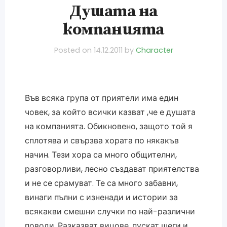
Душата на
компанията
Posted on
14.12.2011
by
Character
Във всяка група от приятели има един
човек, за който всички казват ,че е душата
на компанията. Обикновено, защото той я
сплотява и свързва хората по някакъв
начин. Тези хора са много общителни,
разговорливи, лесно създават приятелства
и не се срамуват. Те са много забавни,
винаги пълни с изненади и истории за
всякакви смешни случки по най-различни
поводи. Разказват вицове, пускат шеги и