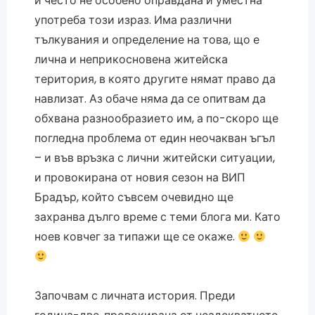
и често не особено оправдана и уместна
употреба този израз. Има различни
тълкувания и определение на това, що е
лична и неприкосновена житейска
територия, в която другите нямат право да
навлизат. Аз обаче няма да се опитвам да
обхвана разнообразието им, а по-скоро ще
погледна проблема от един неочакван ъгъл
– и във връзка с лични житейски ситуации,
и провокирана от новия сезон на ВИП
Брадър, който съвсем очевидно ще
захранва дълго време с теми блога ми. Като
ноев ковчег за типажи ще се окаже.
Започвам с личната история. Преди