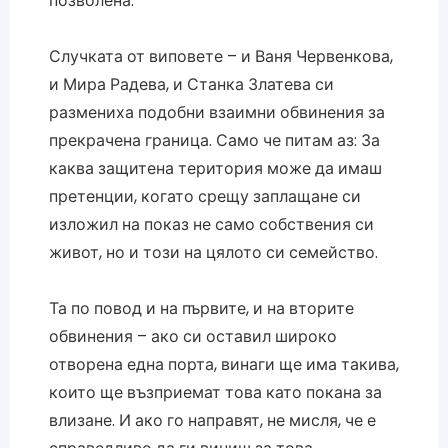
позволена.
Случката от виповете – и Ваня Червенкова,
и Мира Радева, и Станка Златева си
размениха подобни взаимни обвинения за
прекрачена граница. Само че питам аз: За
каква защитена територия може да имаш
претенции, когато срещу заплащане си
изложил на показ не само собствения си
живот, но и този на цялото си семейство.
Та по повод и на първите, и на вторите
обвинения – ако си оставил широко
отворена една порта, винаги ще има такива,
които ще възприемат това като покана за
влизане. И ако го направят, не мисля, че е