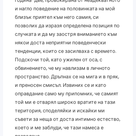
година-две, провокирана от неадекватното
и нагло поведение на половинката на мой
близък приятел към него самия, си
позволих да изразя определена позиция по
случката и да му заостря вниманието към
някои доста неприятни поведенчески
тенденции, които се засилваха с времето.
Подскочи той, като ужилен от оса, с
обвинението, че му навлизам в личното
пространство. Дръпнах се на мига и в пряк,
и преносен смисъл. Извиних се и като
оправдание само му припомних, че самият
той ми е отварял широко вратите на тази
територия, споделяйки и искайки ми
съвети за неща от доста интимно естество,
което и ме заблуди, че тази намеса е