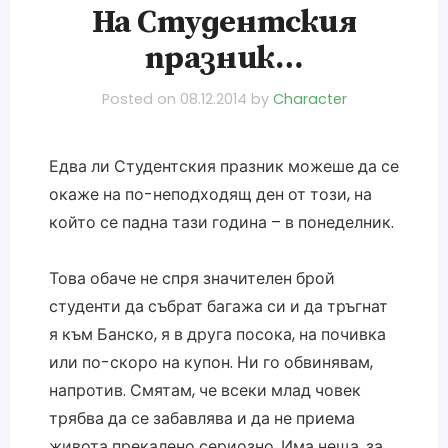
На Студентския
празник…
Posted on
08.12.2014
by
Character
Едва ли Студентския празник можеше да се
окаже на по-неподходящ ден от този, на
който се падна тази година – в понеделник.
Това обаче не спря значителен брой
студенти да събрат багажа си и да тръгнат
я към Банско, я в друга посока, на почивка
или по-скоро на купон. Ни го обвинявам,
напротив. Смятам, че всеки млад човек
трябва да се забавлява и да не приема
живота прекалено сериозно. Има неща, за