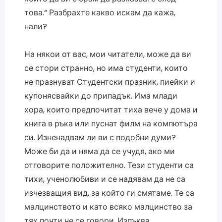
това.“ Разбрахте какво искам да кажа,
нали?
На някои от вас, мои читатели, може да ви
се стори странно, но има студенти, които
не празнуват Студентски празник, пиейки и
купонясвайки до припадък. Има млади
хора, които предпочитат тиха вече у дома и
книга в ръка или пуснат филм на компютъра
си. Изненадвам ли ви с подобни думи?
Може би да и няма да се учудя, ако ми
отговорите положително. Тези студенти са
тихи, ученолюбиви и се надявам да не са
изчезващия вид, за който ги смятаме. Те са
малцинството и като всяко малцинство за
тях почти не се говори. Изпъква