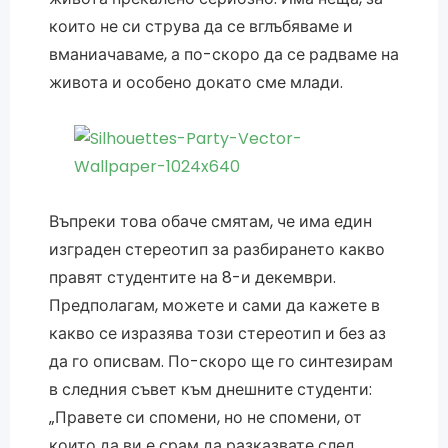
които не си струва да се вглъбяваме и
вманиачаваме, а по-скоро да се радваме на
живота и особено докато сме млади.
Въпреки това обаче смятам, че има един
изграден стереотип за разбирането какво
правят студентите на 8-и декември.
Предполагам, можете и сами да кажете в
какво се изразява този стереотип и без аз
да го описвам. По-скоро ще го синтезирам
в следния съвет към днешните студенти:
„Правете си спомени, но не спомени, от
които да ви е срам да разказвате след