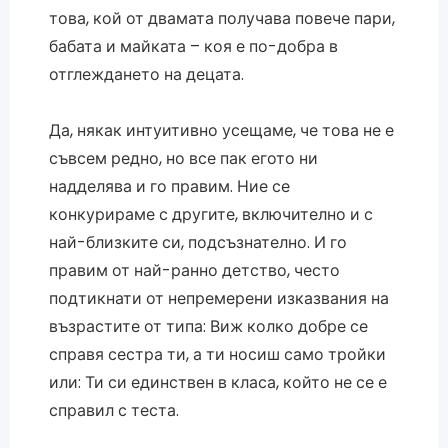
това, кой от двамата получава повече пари,
бабата и майката – коя е по-добра в
отглеждането на децата.
Да, някак интуитивно усещаме, че това не е
съвсем редно, но все пак егото ни
надделява и го правим. Ние се
конкурираме с другите, включително и с
най-близките си, подсъзнателно. И го
правим от най-ранно детство, често
подтикнати от непремерени изказвания на
възрастите от типа: Виж колко добре се
справя сестра ти, а ти носиш само тройки
или: Ти си единствен в класа, който не се е
справил с теста.