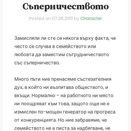
Съперничеството
Posted on
07.08.2013
by
Character
Замисляли ли сте се някога върху факта, че
често се случва в семейството или
любовта да заместим сътрудничеството
със съперничество.
Много пъти ние пренасяме състезателния
дух, в който ни възпитава обществото, и
вкъщи. Нормално – на работното ни място
ни поощряват към това, защото още не е
измислен по-мощен генератор на прогреса
от конкуренцията. Но ние забравяме, че
семейството не е писта за надбягване, че