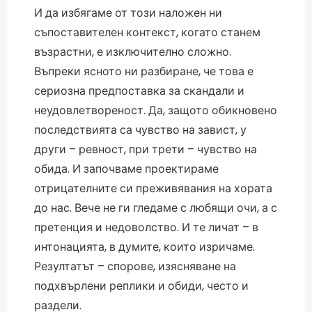
И да избягаме от този наложен ни
съпоставителен контекст, когато станем
възрастни, е изключително сложно.
Въпреки ясното ни разбиране, че това е
сериозна предпоставка за скандали и
неудовлетвореност. Да, защото обикновено
последствията са чувство на завист, у
други – ревност, при трети – чувство на
обида. И започваме проектираме
отрицателните си преживявания на хората
до нас. Вече не ги гледаме с любящи очи, а с
претенция и недоволство. И те личат – в
интонацията, в думите, които изричаме.
Резултатът – спорове, изясняване на
подхвърлени реплики и обиди, често и
раздели.