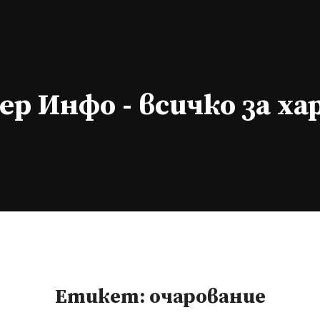
р Инфо - всичко за х
Етикет:
очарование