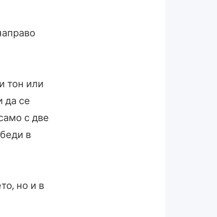
направо
и тон или
и да се
само с две
убеди в
о, но и в