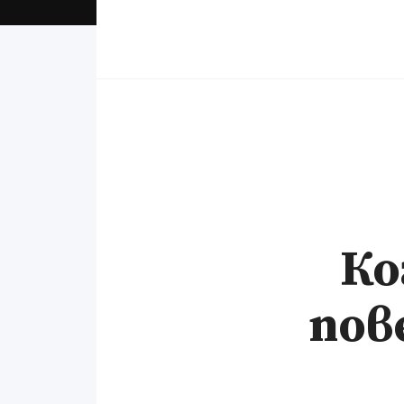
Ко
пов