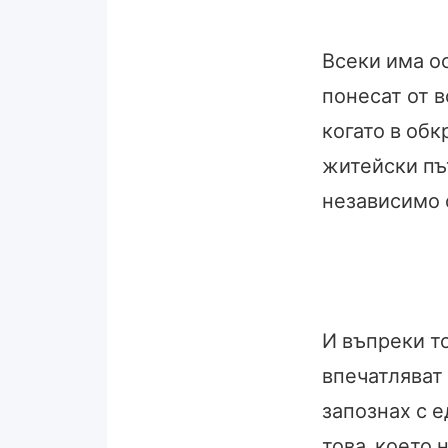
Всеки има ос
понесат от 
когато в об
житейски път
независимо о
И въпреки то
впечатляват 
запознах с е
това, което 