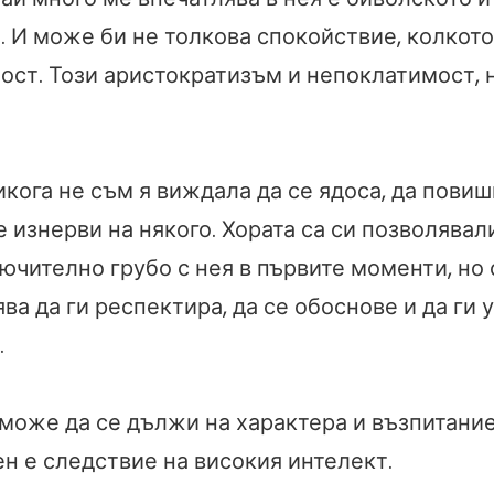
. И може би не толкова спокойствие, колкото
ост. Този аристократизъм и непоклатимост, 
икога не съм я виждала да се ядоса, да повиш
 изнерви на някого. Хората са си позволявал
ючително грубо с нея в първите моменти, но 
ява да ги респектира, да се обоснове и да ги 
.
може да се дължи на характера и възпитаниет
н е следствие на високия интелект.