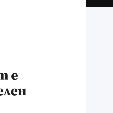
т е
елен