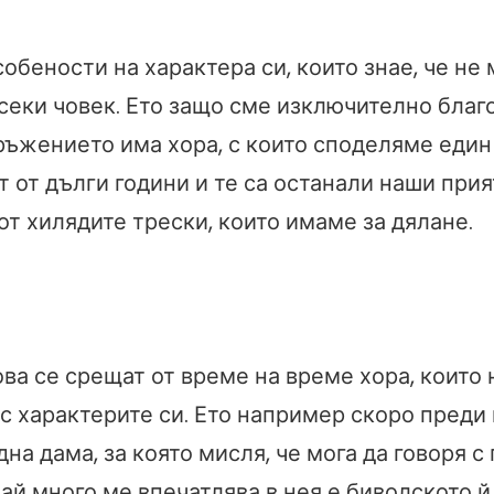
обености на характера си, които знае, че не 
всеки човек. Ето защо сме изключително благ
кръжението има хора, с които споделяме един
 от дълги години и те са останали наши прия
т хилядите трески, които имаме за дялане.
ва се срещат от време на време хора, които
с характерите си. Ето например скоро преди
дна дама, за която мисля, че мога да говоря с 
най много ме впечатлява в нея е биволското й