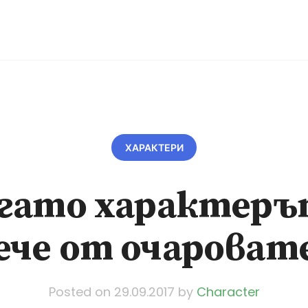
ХАРАКТЕРИ
гато характеръ
ече от очароват
Posted on
29.09.2017
by
Character