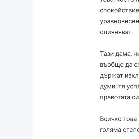
спокойствие
уравновесен
опияняват.
Тази дама, н
въобще да се
държат изкл
думи, тя усп
правотата си
Всичко това 
голяма степе