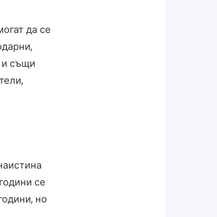
могат да се
одарни,
 и същи
тели,
 наистина
 години се
години, но