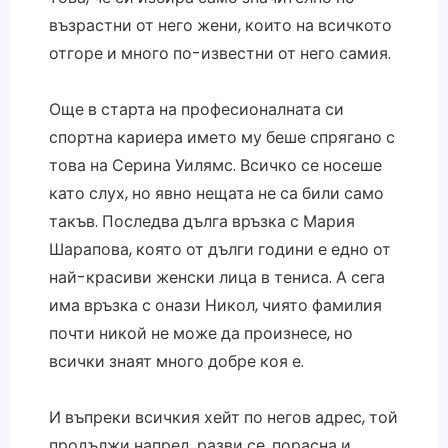
възрастни от него жени, които на всичкото
отгоре и много по-известни от него самия.
Още в старта на професионалната си
спортна кариера името му беше спрягано с
това на Серина Уилямс. Всичко се носеше
като слух, но явно нещата не са били само
такъв. Последва дълга връзка с Мария
Шарапова, която от дълги години е едно от
най-красиви женски лица в тениса. А сега
има връзка с онази Никол, чиято фамилия
почти никой не може да произнесе, но
всички знаят много добре коя е.
И въпреки всичкия хейт по негов адрес, той
продължи напред, разви се, порасна и