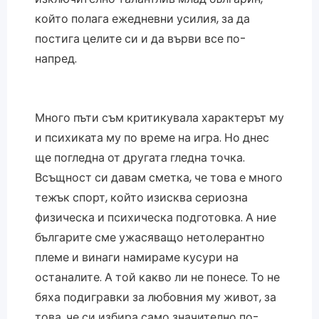
който полага ежедневни усилия, за да
постига целите си и да върви все по-
напред.
Много пъти съм критикувала характерът му
и психиката му по време на игра. Но днес
ще погледна от другата гледна точка.
Всъщност си давам сметка, че това е много
тежък спорт, който изисква сериозна
физическа и психическа подготовка. А ние
българите сме ужасяващо нетолерантно
племе и винаги намираме кусури на
останалите. А той какво ли не понесе. То не
бяха подигравки за любовния му живот, за
това, че си избира само значително по-