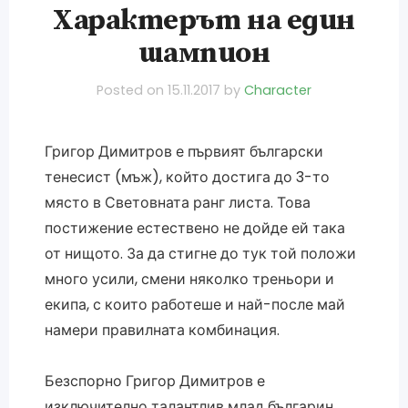
Характерът на един
шампион
Posted on
15.11.2017
by
Character
Григор Димитров е първият български
тенесист (мъж), който достига до 3-то
място в Световната ранг листа. Това
постижение естествено не дойде ей така
от нищото. За да стигне до тук той положи
много усили, смени няколко треньори и
екипа, с които работеше и най-после май
намери правилната комбинация.
Безспорно Григор Димитров е
изключително талантлив млад българин,